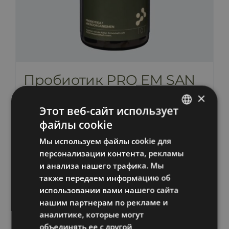
Пробиотик PRO EM SAN
PUR (жидкий)
×
Этот веб-сайт использует
44,00
€
включает НДС
файлы cookie
ESTONIAN
Мы используем файлы cookie для
RUSSIAN
В корзину
Информация
персонализации контента, рекламы
ENGLISH
и анализа нашего трафика. Мы
также передаем информацию об
LATVIAN
использовании вами нашего сайта
нашим партнерам по рекламе и
аналитике, которые могут
объединять ее с другой