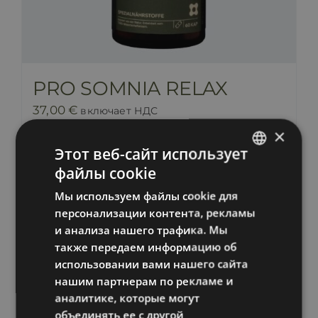
PRO SOMNIA RELAX
37,00
€
включает НДС
×
Этот веб-сайт использует
В корзину
Информация
файлы cookie
ESTONIAN
Мы используем файлы cookie для
RUSSIAN
персонализации контента, рекламы
ENGLISH
и анализа нашего трафика. Мы
также передаем информацию об
LATVIAN
использовании вами нашего сайта
нашим партнерам по рекламе и
аналитике, которые могут
объединять ее с другой