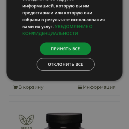
информацией, которую вы им
предоставили или которую они
собрали в результате использования
вами их услуг.
УВЕДОМЛЕНИЕ О
КОНФИДЕНЦИАЛЬНОСТИ
Upgraders Активный
ПРИНЯТЬ ВСЕ
пребиотик и пробиотик
ОТКЛОНИТЬ ВСЕ
39,00
€
включает НДС
В корзину
Информация