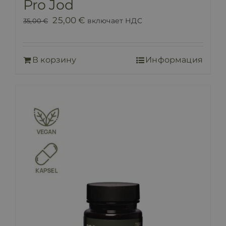
Pro Jod
Первоначальная
Текущая
25,00
€
включает НДС
35,00
€
цена
цена:
составляла
25,00 €.
В корзину
Информация
35,00 €.