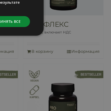
ENGLISH
результате
LATVIAN
РИНЯТЬ ВСЕ
LAX
Про ФЛЕКС
50,00
€
включает НДС
рмация
В корзину
Информация