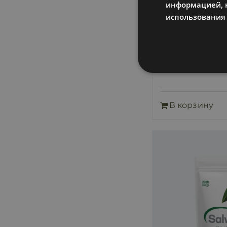
информацией, к
использования 
Про Пра
41,00
€
включае
В корзину