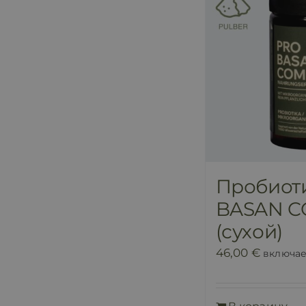
Пробиот
BASAN C
(сухой)
46,00
€
включа