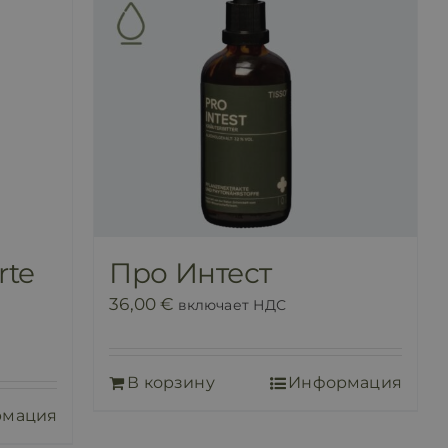
rte
Про Интест
36,00
€
включает НДС
В корзину
Информация
рмация