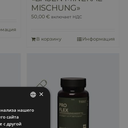
MISCHUNG»
50,00
€
включает НДС
рмация
В корзину
Информация
×
анализа нашего
ESTONIAN
го сайта
RUSSIAN
 с другой