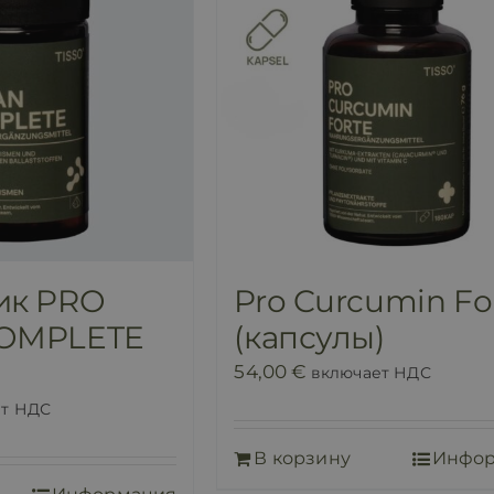
ик PRO
Pro Curcumin Fo
OMPLETE
(капсулы)
54,00
€
включает НДС
ет НДС
В корзину
Инфо