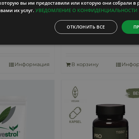
оторую вы им предоставили или которую они собрали в 
вами их услуг.
УВЕДОМЛЕНИЕ О КОНФИДЕНЦИАЛЬНОСТИ
ОТКЛОНИТЬ ВСЕ
П
биома
PRO SOMNIA RE
37,00
€
т НДС
включает НДС
Информация
В корзину
Инфо