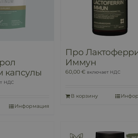
Про Лактоферр
трол
Иммун
м капсулы
60,00
€
включает НДС
т НДС
В корзину
Инфо
Информация