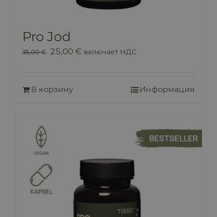
Pro Jod
Первоначальная
Текущая
25,00
€
включает НДС
35,00
€
цена
цена:
составляла
25,00 €.
В корзину
Информация
35,00 €.