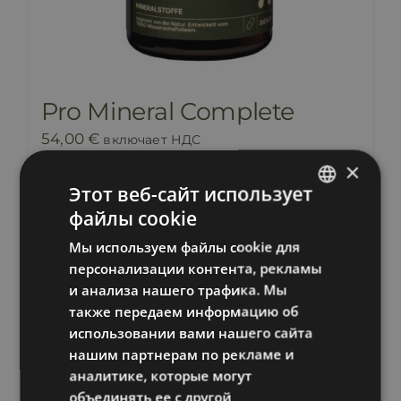
Pro Mineral Complete
54,00
€
включает НДС
×
Этот веб-сайт использует
В корзину
Информация
файлы cookie
ESTONIAN
Мы используем файлы cookie для
RUSSIAN
Распродано
персонализации контента, рекламы
ENGLISH
и анализа нашего трафика. Мы
также передаем информацию об
LATVIAN
использовании вами нашего сайта
нашим партнерам по рекламе и
аналитике, которые могут
объединять ее с другой