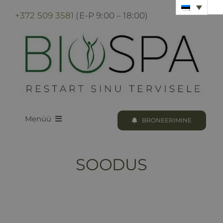
Skip
+372 509 3581
(E-P 9:00 – 18:00)
to
content
Menüü
BRONEERIMINE
LOODUS BIOSPA
SOODUS
KUURID & PROTSEDUURID
KUURI BRONEERIMINE