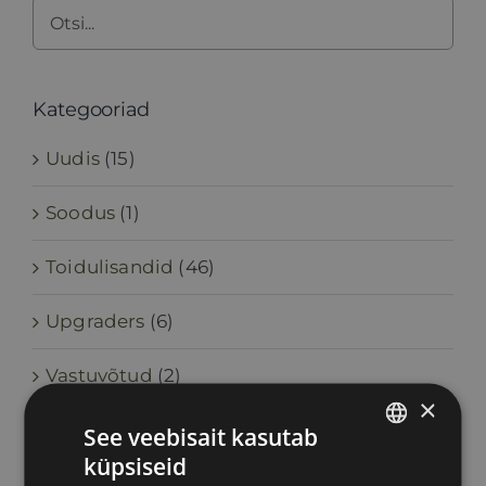
Kategooriad
Uudis
(15)
Soodus
(1)
Toidulisandid
(46)
Upgraders
(6)
Vastuvõtud
(2)
×
Testid, uuringud
(9)
See veebisait kasutab
küpsiseid
ESTONIAN
Varia
(5)