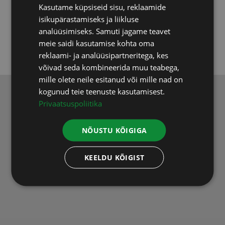
Kasutame küpsiseid sisu, reklaamide
RUSSIAN
isikupärastamiseks ja liikluse
Koolitused
(3)
ENGLISH
analüüsimiseks. Samuti jagame teavet
meie saidi kasutamise kohta oma
LATVIAN
reklaami- ja analüüsipartneritega, kes
võivad seda kombineerida muu teabega,
mille olete neile esitanud või mille nad on
kogunud teie teenuste kasutamisest.
Privaatsuspoliitika
Loodus BIOSPA
Tel:
+ 372 509 3581
(iga päev 9-18)
NÕUSTU KÕIGIGA
E-mail:
loodus@biospa.ee
KEELDU KÕIGIST
Tilga tee, Muri küla, Luunja vald
62208 Tartu mk