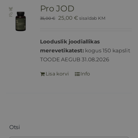
Pro JOD
HINNAKIRI
Algne
Praegune
25,00
€
sisaldab KM
35,00
€
hind
hind
BLOGI
oli:
on:
Looduslik joodiallikas
35,00 €.
25,00 €.
merevetikatest:
kogus 150 kapslit
E-POOD
TOODE AEGUB 31.08.2026
Lisa korvi
Info
KKK
KONTAKT
Otsi