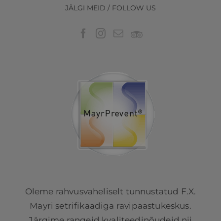
JÄLGI MEID / FOLLOW US
Oleme rahvusvaheliselt tunnustatud F.X.
Mayri setrifikaadiga ravipaastukeskus.
Järgime rangeid kvaliteedinõudeid nii