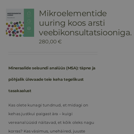
Mikroelementide
uuring koos arsti
veebikonsultatsiooniga.
280,00
€
Mineraalide seisundi analüüs (MSA): täpne ja
põhjalik ülevaade teie keha tegelikust
tasakaalust
Kas olete kunagi tundnud, et midagi on
kehas justkui paigast ära – kuigi
vereanalüüsid näitavad, et kõik oleks nagu
korras? Kas väsimus, unehäired, juuste