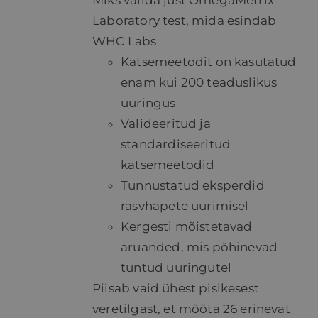
Miks valida just OmegaMetrix
Laboratory test, mida esindab
WHC Labs
Katsemeetodit on kasutatud
enam kui 200 teaduslikus
uuringus
Valideeritud ja
standardiseeritud
katsemeetodid
Tunnustatud eksperdid
rasvhapete uurimisel
Kergesti mõistetavad
aruanded, mis põhinevad
tuntud uuringutel
Piisab vaid ühest pisikesest
veretilgast, et mõõta 26 erinevat