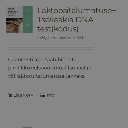
Laktoositalumatuse+
Tsöliaakia DNA
test(kodus)
178,00
€
sisaldab KM
Geenitesti abil saab hinnata
pärilikku eelsoodumust tsöliaakia
või laktoositalumatuse tekkeks.
Lisa korvi
Info