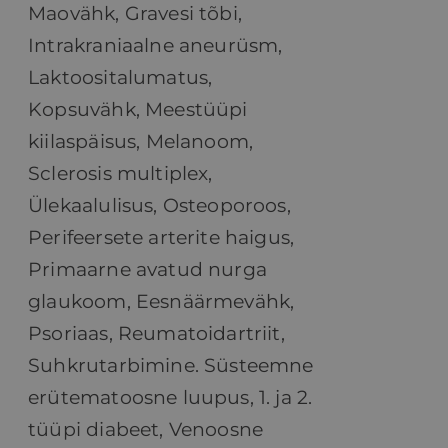
Maovähk, Gravesi tõbi,
Intrakraniaalne aneurüsm,
Laktoositalumatus,
Kopsuvähk, Meestüüpi
kiilaspäisus, Melanoom,
Sclerosis multiplex,
Ülekaalulisus, Osteoporoos,
Perifeersete arterite haigus,
Primaarne avatud nurga
glaukoom, Eesnäärmevähk,
Psoriaas, Reumatoidartriit,
Suhkrutarbimine. Süsteemne
erütematoosne luupus, 1. ja 2.
tüüpi diabeet, Venoosne