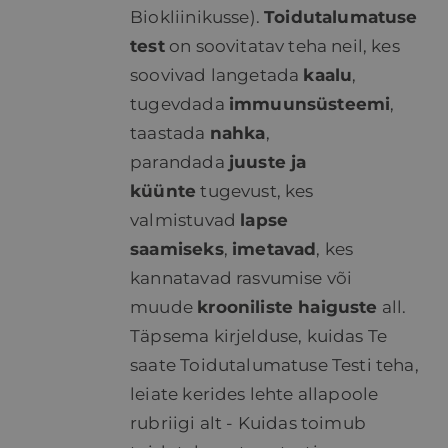
Biokliinikusse).
Toidutalumatuse
test
on soovitatav teha neil, kes
soovivad langetada
kaalu
,
tugevdada
immuunsüsteemi
,
taastada
nahka
,
parandada
juuste ja
küünte
tugevust, kes
valmistuvad
lapse
saamiseks
,
imetavad
, kes
kannatavad rasvumise või
muude
krooniliste haiguste
all.
Täpsema kirjelduse, kuidas Te
saate Toidutalumatuse Testi teha,
leiate kerides lehte allapoole
rubriigi alt - Kuidas toimub