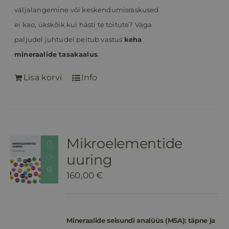
väljalangemine või keskendumisraskused
ei kao, ükskõik kui hästi te toitute?
Väga
paljudel juhtudel peitub vastus
keha
mineraalide tasakaalus
.
Lisa korvi
Info
Mikroelementide
uuring
160,00
€
Mineraalide seisundi analüüs (MSA): täpne ja