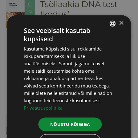
Tsöliaakia DNA test
(kodus)
×
89,00
€
sisaldab KM
See veebisait kasutab
küpsiseid
ESTONIAN
Geenitesti abil saab hinnata
Kasutame küpsiseid sisu, reklaamide
RUSSIAN
isikupärastamiseks ja liikluse
pärilikku eelsoodumust tsöliaakia
ENGLISH
analüüsimiseks. Samuti jagame teavet
tekkeks.
meie saidi kasutamise kohta oma
LATVIAN
reklaami- ja analüüsipartneritega, kes
Lisa korvi
Info
võivad seda kombineerida muu teabega,
mille olete neile esitanud või mille nad on
kogunud teie teenuste kasutamisest.
Privaatsuspoliitika
Laktoositalumatuse
NÕUSTU KÕIGIGA
test (kodus)