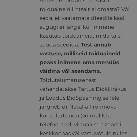
sellest, et organism osasid
toiduaineid lihtsalt ei omasta? Või
seda, et vaatamata dieedile kaal
sugugi ei lange, kui inimene
kasutab toiduaineid, mida ta ei
suuda seedida.
Test annab
vastuse, milliseid toiduaineid
peaks inimene oma menüüs
vältima või asendama.
Toidutalumatuse testi
vahendatakse Tartus Biokliinikus
ja Loodus BioSpas ning sellele
järgneb dr Natalia Trofimova
konsultatsioon (võimalik ka
telefoni teel, virtuaalselt zoomi
keskkonnas või vastuvõtule tulles