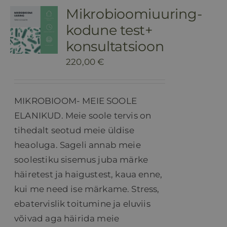
Mikrobioomiuuring-
HINNAKIRI
kodune test+
konsultatsioon
BLOGI
220,00
€
E-POOD
MIKROBIOOM- MEIE SOOLE
ELANIKUD. Meie soole tervis on
KKK
tihedalt seotud meie üldise
heaoluga. Sageli annab meie
KONTAKT
soolestiku sisemus juba märke
häiretest ja haigustest, kaua enne,
kui me need ise märkame. Stress,
ebatervislik toitumine ja eluviis
võivad aga häirida meie