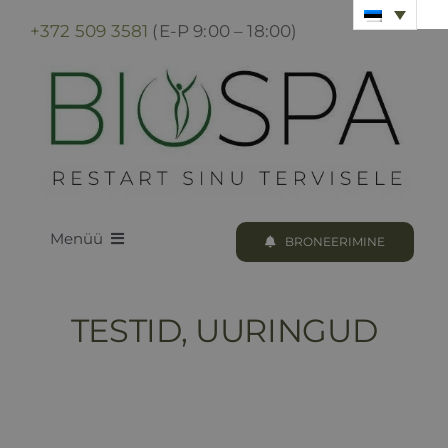
Skip
+372 509 3581
(E-P 9:00 – 18:00)
to
content
Menüü
BRONEERIMINE
LOODUS BIOSPA
TESTID, UURINGUD
KUURID & PROTSEDUURID
KUURI BRONEERIMINE