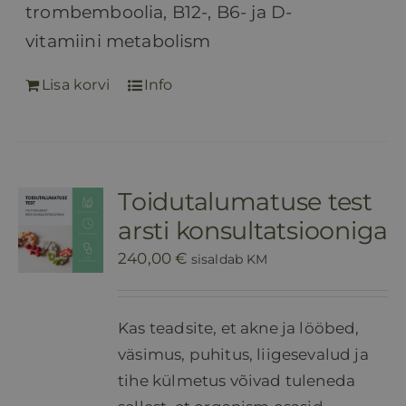
trombemboolia, B12-, B6- ja D-
vitamiini metabolism
Lisa korvi
Info
Toidutalumatuse test
arsti konsultatsiooniga
240,00
€
sisaldab KM
Kas teadsite, et akne ja lööbed,
väsimus, puhitus, liigesevalud ja
tihe külmetus võivad tuleneda