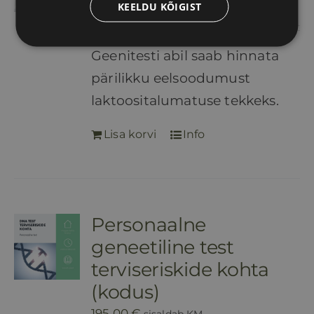
89,00
€
sisaldab KM
KEELDU KÕIGIST
Geenitesti abil saab hinnata
pärilikku eelsoodumust
laktoositalumatuse tekkeks.
Lisa korvi
Info
Personaalne
geneetiline test
terviseriskide kohta
(kodus)
195,00
€