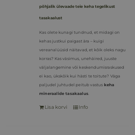
põhjalik ülevaade teie keha tegelikust
tasakaalust
Kas olete kunagi tundnud, et midagi on
kehas justkui paigast ära – kuigi
vereanalüüsid näitavad, et kõik oleks nagu
korras? Kas väsimus, unehäired, juuste
väljalangemine või keskendumisraskused
ei kao, ükskõik kui hästi te toitute?
Väga
paljudel juhtudel peitub vastus
keha
mineraalide tasakaalus
.
Lisa korvi
Info