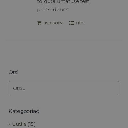
toidutalumatuse testi
protseduur?
Lisa korvi
Info
Otsi
Kategooriad
Uudis
(15)