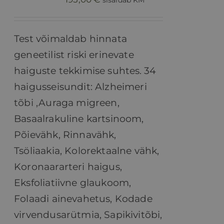
sisaldab KM
Test võimaldab hinnata
geneetilist riski erinevate
haiguste tekkimise suhtes.
34
haigusseisundit: Alzheimeri
tõbi ,
Auraga migreen,
Basaalrakuline kartsinoom,
Põievähk, Rinnavähk,
Tsöliaakia,
Kolorektaalne vähk,
Koronaararteri haigus,
Eksfoliatiivne glaukoom,
Folaadi ainevahetus, Kodade
virvendusarütmia, Sapikivitõbi,