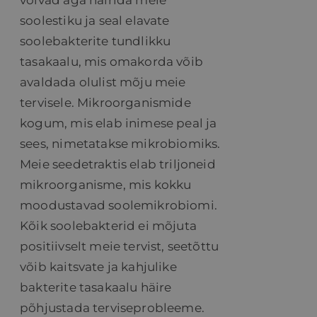
võivad aga häirida meie
soolestiku ja seal elavate
soolebakterite tundlikku
tasakaalu, mis omakorda võib
avaldada olulist mõju meie
tervisele. Mikroorganismide
kogum, mis elab inimese peal ja
sees, nimetatakse mikrobiomiks.
Meie seedetraktis elab triljoneid
mikroorganisme, mis kokku
moodustavad soolemikrobiomi.
Kõik soolebakterid ei mõjuta
positiivselt meie tervist, seetõttu
võib kaitsvate ja kahjulike
bakterite tasakaalu häire
põhjustada terviseprobleeme.