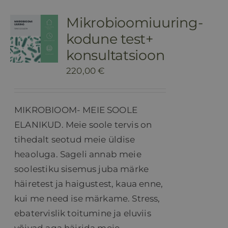
Mikrobioomiuuring-
kodune test+
konsultatsioon
220,00
€
MIKROBIOOM- MEIE SOOLE
ELANIKUD. Meie soole tervis on
tihedalt seotud meie üldise
heaoluga. Sageli annab meie
soolestiku sisemus juba märke
häiretest ja haigustest, kaua enne,
kui me need ise märkame. Stress,
ebatervislik toitumine ja eluviis