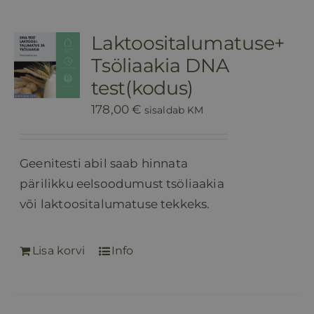
Laktoositalumatuse+
Tsöliaakia DNA
test(kodus)
178,00
€
sisaldab KM
Geenitesti abil saab hinnata
pärilikku eelsoodumust tsöliaakia
või laktoositalumatuse tekkeks.
Lisa korvi
Info