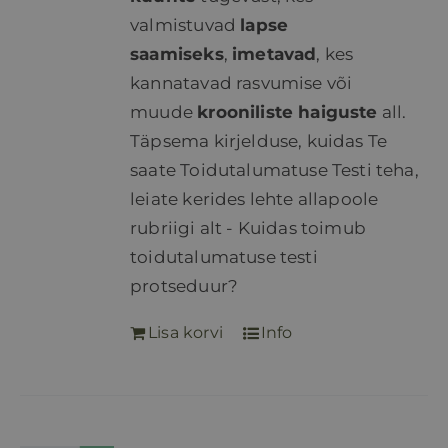
valmistuvad
lapse
saamiseks
,
imetavad
, kes
kannatavad rasvumise või
muude
krooniliste haiguste
all.
Täpsema kirjelduse, kuidas Te
saate Toidutalumatuse Testi teha,
leiate kerides lehte allapoole
rubriigi alt - Kuidas toimub
toidutalumatuse testi
protseduur?
Lisa korvi
Info