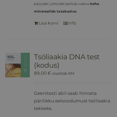
paljudel juhtudel peitub vastus
keha
mineraalide tasakaalus
.
Lisa korvi
Info
Tsöliaakia DNA test
(kodus)
89,00
€
sisaldab KM
Geenitesti abil saab hinnata
pärilikku eelsoodumust tsöliaakia
tekkeks.