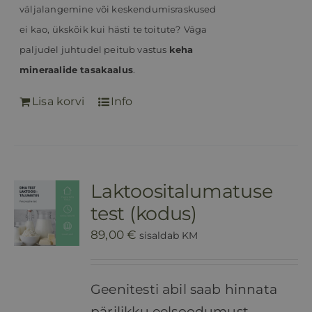
väljalangemine või keskendumisraskused
ei kao, ükskõik kui hästi te toitute?
Väga
paljudel juhtudel peitub vastus
keha
mineraalide tasakaalus
.
Lisa korvi
Info
Laktoositalumatuse
test (kodus)
89,00
€
sisaldab KM
Geenitesti abil saab hinnata
pärilikku eelsoodumust