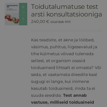
Toidutalumatuse test
HINNAKIRI
arsti konsultatsiooniga
240,00
€
sisaldab KM
BLOGI
Kas teadsite, et akne ja lööbed,
E-POOD
väsimus, puhitus, liigesevalud ja
tihe külmetus võivad tuleneda
KKK
sellest, et organism osasid
toiduaineid lihtsalt ei omasta? Või
KONTAKT
seda, et vaatamata dieedile kaal
sugugi ei lange, kui inimene
kasutab toiduaineid, mida ta ei
suuda seedida.
Test annab
vastuse, milliseid toiduaineid