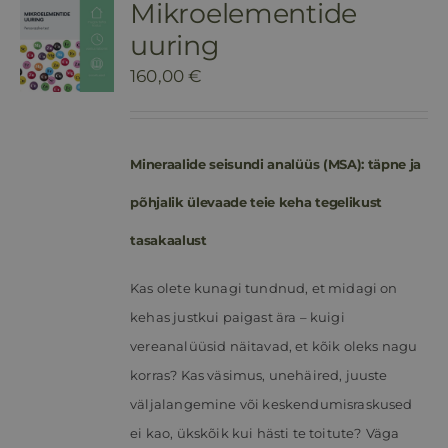
Mikroelementide
uuring
160,00
€
Mineraalide seisundi analüüs (MSA): täpne ja
põhjalik ülevaade teie keha tegelikust
tasakaalust
Kas olete kunagi tundnud, et midagi on
kehas justkui paigast ära – kuigi
vereanalüüsid näitavad, et kõik oleks nagu
korras? Kas väsimus, unehäired, juuste
väljalangemine või keskendumisraskused
ei kao, ükskõik kui hästi te toitute?
Väga