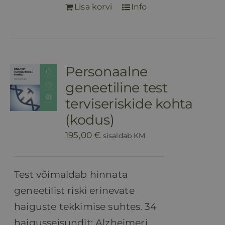
Lisa korvi
Info
Personaalne
geneetiline test
terviseriskide kohta
(kodus)
195,00
€
sisaldab KM
Test võimaldab hinnata
geneetilist riski erinevate
haiguste tekkimise suhtes.
34
haigusseisundit: Alzheimeri