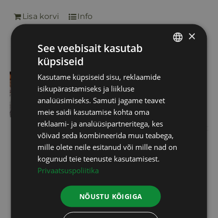
Lisa korvi
Info
×
See veebisait kasutab
küpsiseid
ESTONIAN
Omegametrix
Kasutame küpsiseid sisu, reklaamide
RUSSIAN
isikupärastamiseks ja liikluse
test+konsultatsioon
ENGLISH
analüüsimiseks. Samuti jagame teavet
100,00
€
meie saidi kasutamise kohta oma
LATVIAN
reklaami- ja analüüsipartneritega, kes
võivad seda kombineerida muu teabega,
mille olete neile esitanud või mille nad on
Erinevate rasvhapete mõõtmiseks
kogunud teie teenuste kasutamisest.
piisab vaid pisikesest veretilgast.
Privaatsuspoliitika
Omega 3 indeks on kõige
olulisem: südame tervise
NÕUSTU KÕIGIGA
tagamiseks peab teie Omega 3
sisaldus veres olema vähemalt 8%.