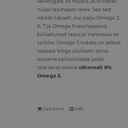
veretilgast, et mõõta 26 erinevat
tüüpi rasvhapet veres. See test
näitab täpselt, kui palju Omega 3,
6, 7 ja Omega 9 rasvhappeid,
küllastunud rasvu ja transrasvu te
tarbite. Omega 3 indeks on sellest
teabest kõige olulisem: terve
südame säilitamiseks peab
teie veres olema
vähemalt 8%
Omega 3.
Lisa korvi
Info