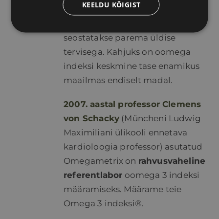
KEELDU KÕIGIST
Omega 3 indeksi taset 8-12%
seostatakse parema üldise
tervisega. Kahjuks on oomega
indeksi keskmine tase enamikus
maailmas endiselt madal.
2007. aastal professor Clemens
von Schacky
(Müncheni Ludwig
Maximiliani ülikooli ennetava
kardioloogia professor) asutatud
Omegametrix on
rahvusvaheline
referentlabor
oomega 3 indeksi
määramiseks. Määrame teie
Omega 3 indeksi®.