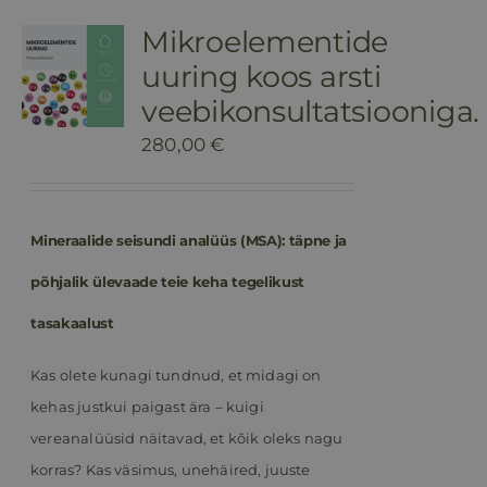
Mikroelementide
uuring koos arsti
veebikonsultatsiooniga.
280,00
€
Mineraalide seisundi analüüs (MSA): täpne ja
põhjalik ülevaade teie keha tegelikust
tasakaalust
Kas olete kunagi tundnud, et midagi on
kehas justkui paigast ära – kuigi
vereanalüüsid näitavad, et kõik oleks nagu
korras? Kas väsimus, unehäired, juuste