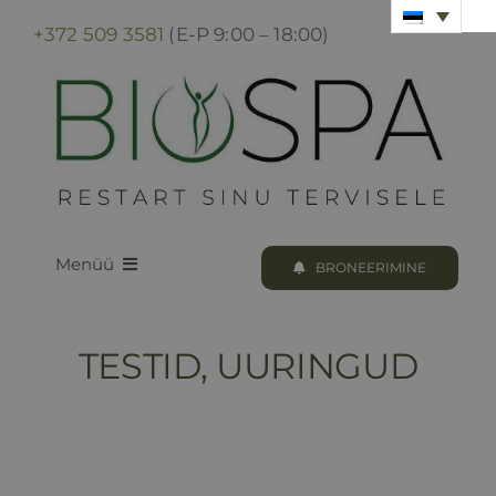
Skip
+372 509 3581
(E-P 9:00 – 18:00)
to
content
Menüü
BRONEERIMINE
LOODUS BIOSPA
TESTID, UURINGUD
KUURID & PROTSEDUURID
KUURI BRONEERIMINE