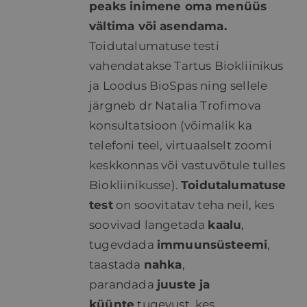
peaks inimene oma menüüs
vältima või asendama.
Toidutalumatuse testi
vahendatakse Tartus Biokliinikus
ja Loodus BioSpas ning sellele
järgneb dr Natalia Trofimova
konsultatsioon (võimalik ka
telefoni teel, virtuaalselt zoomi
keskkonnas või vastuvõtule tulles
Biokliinikusse).
Toidutalumatuse
test
on soovitatav teha neil, kes
soovivad langetada
kaalu
,
tugevdada
immuunsüsteemi
,
taastada
nahka
,
parandada
juuste ja
küünte
tugevust, kes