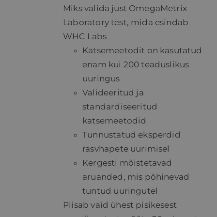
Miks valida just OmegaMetrix
Laboratory test, mida esindab
WHC Labs
Katsemeetodit on kasutatud
enam kui 200 teaduslikus
uuringus
Valideeritud ja
standardiseeritud
katsemeetodid
Tunnustatud eksperdid
rasvhapete uurimisel
Kergesti mõistetavad
aruanded, mis põhinevad
tuntud uuringutel
Piisab vaid ühest pisikesest