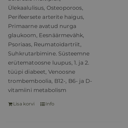
Ülekaalulisus, Osteoporoos,
Perifeersete arterite haigus,
Primaarne avatud nurga
glaukoom, Eesnäärmevähk,
Psoriaas, Reumatoidartriit,
Suhkrutarbimine. Süsteemne
erütematoosne luupus, 1. ja 2.
tüüpi diabeet, Venoosne
trombemboolia, B12-, B6- ja D-
vitamiini metabolism
Lisa korvi
Info