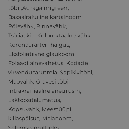
tõbi ,
Auraga migreen,
Basaalrakuline kartsinoom,
Põievähk, Rinnavähk,
Tsöliaakia,
Kolorektaalne vähk,
Koronaararteri haigus,
Eksfoliatiivne glaukoom,
Folaadi ainevahetus, Kodade
virvendusarütmia, Sapikivitõbi,
Maovähk, Gravesi tõbi,
Intrakraniaalne aneurüsm,
Laktoositalumatus,
Kopsuvähk, Meestüüpi
kiilaspäisus, Melanoom,
Sclerosis multiplex,