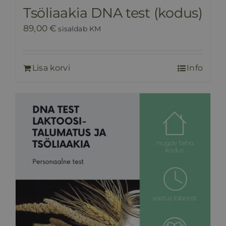
Tsöliaakia DNA test (kodus)
89,00
€
sisaldab KM
Lisa korvi
Info