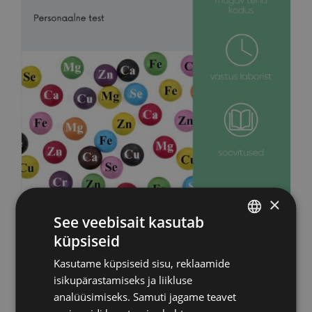
×
See veebisait kasutab
Mikroelementide uuring
küpsiseid
ESTONIAN
160,00
€
Kasutame küpsiseid sisu, reklaamide
RUSSIAN
isikupärastamiseks ja liikluse
ENGLISH
analüüsimiseks. Samuti jagame teavet
Lisa korvi
Info