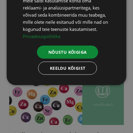
meie saidi kasutamise kohta oma
LATVIAN
reklaami- ja analüüsipartneritega, kes
võivad seda kombineerida muu teabega,
mille olete neile esitanud või mille nad on
kogunud teie teenuste kasutamisest.
Privaatsuspoliitika
NÕUSTU KÕIGIGA
KEELDU KÕIGIST