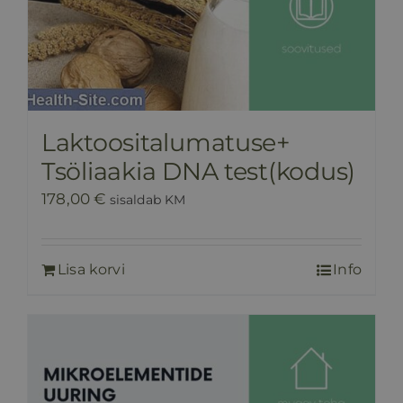
Laktoositalumatuse+
Tsöliaakia DNA test(kodus)
178,00
€
sisaldab KM
Lisa korvi
Info