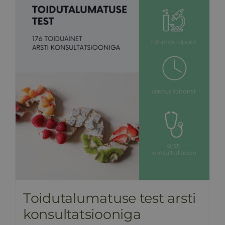
HINNAKIRI
BLOGI
E-POOD
KKK
KONTAKT
Toidutalumatuse test arsti
konsultatsiooniga