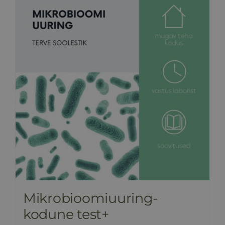
HINNAKIRI
BLOGI
E-POOD
KKK
KONTAKT
Mikrobioomiuuring-
kodune test+