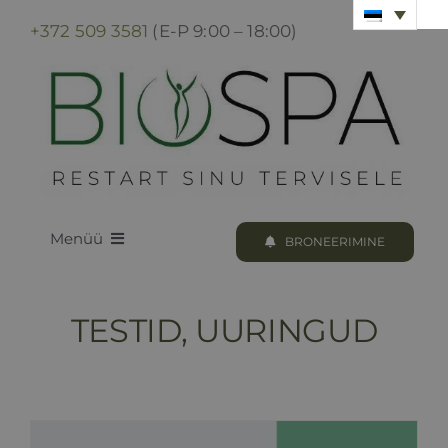
Skip
+372 509 3581
(E-P 9:00 – 18:00)
to
content
Menüü
BRONEERIMINE
LOODUS BIOSPA
TESTID, UURINGUD
KUURID & PROTSEDUURID
KUURI BRONEERIMINE