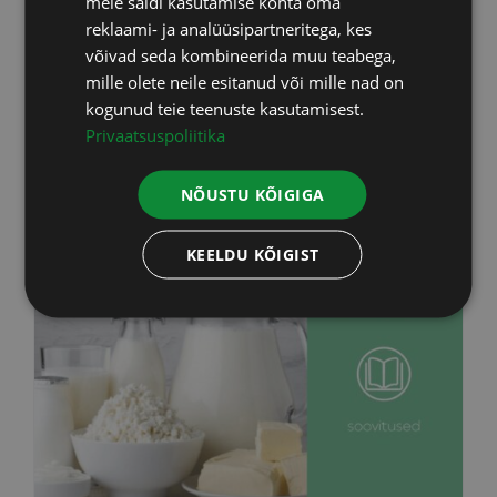
meie saidi kasutamise kohta oma
LATVIAN
Lisa korvi
Info
reklaami- ja analüüsipartneritega, kes
võivad seda kombineerida muu teabega,
mille olete neile esitanud või mille nad on
kogunud teie teenuste kasutamisest.
Privaatsuspoliitika
NÕUSTU KÕIGIGA
KEELDU KÕIGIST