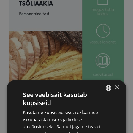
×
See veebisait kasutab
küpsiseid
Tsöliaakia DNA test (kodus)
ESTONIAN
Kasutame küpsiseid sisu, reklaamide
RUSSIAN
89,00
€
sisaldab KM
isikupärastamiseks ja liikluse
ENGLISH
analüüsimiseks. Samuti jagame teavet