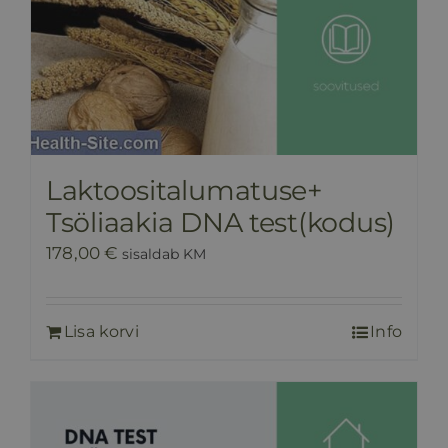
Laktoositalumatuse+
Tsöliaakia DNA test(kodus)
178,00
€
sisaldab KM
Lisa korvi
Info