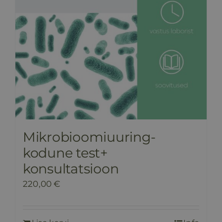
Mikrobioomiuuring-
kodune test+
konsultatsioon
220,00
€