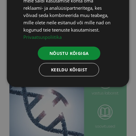
meie saidi kasutamise kohta oma
LATVIAN
reklaami- ja analüüsipartneritega, kes
võivad seda kombineerida muu teabega,
Lisa korvi
Info
mille olete neile esitanud või mille nad on
kogunud teie teenuste kasutamisest.
Privaatsuspoliitika
NÕUSTU KÕIGIGA
KEELDU KÕIGIST