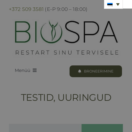
Skip
+372 509 3581
(E-P 9:00 – 18:00)
to
content
Menüü
BRONEERIMINE
LOODUS BIOSPA
TESTID, UURINGUD
KUURID & PROTSEDUURID
KUURI BRONEERIMINE