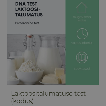
HINNAKIRI
BLOGI
E-POOD
KKK
KONTAKT
Laktoositalumatuse test
(kodus)