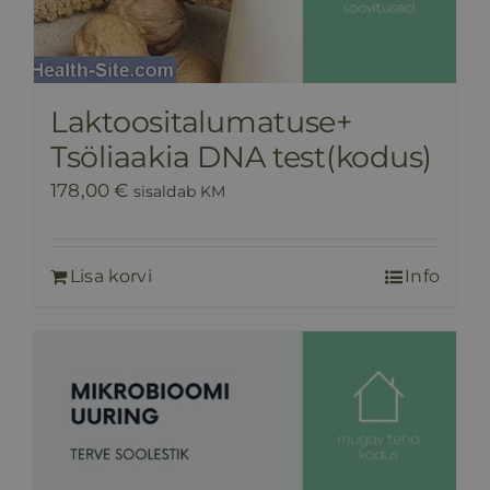
Laktoositalumatuse+
Tsöliaakia DNA test(kodus)
178,00
€
sisaldab KM
Lisa korvi
Info