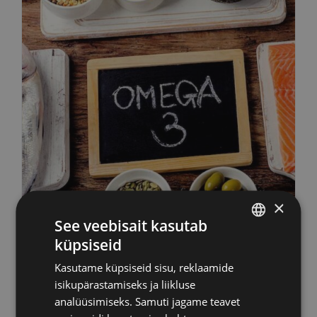
×
See veebisait kasutab
küpsiseid
Omegametrix
ESTONIAN
Kasutame küpsiseid sisu, reklaamide
test+konsultatsioon
RUSSIAN
isikupärastamiseks ja liikluse
ENGLISH
100,00
€
analüüsimiseks. Samuti jagame teavet