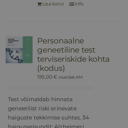
Lisa korvi
Info
Personaalne
geneetiline test
terviseriskide kohta
(kodus)
195,00
€
sisaldab KM
Test võimaldab hinnata
geneetilist riski erinevate
haiguste tekkimise suhtes.
34
haigusseisundit: Alzheimeri