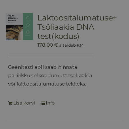
Laktoositalumatuse+
Tsöliaakia DNA
test(kodus)
178,00
€
sisaldab KM
Geenitesti abil saab hinnata
pärilikku eelsoodumust tsöliaakia
või laktoositalumatuse tekkeks.
Lisa korvi
Info