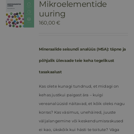
Mikroelementide
uuring
160,00
€
Mineraalide seisundi analüüs (MSA): täpne ja
põhjalik ülevaade teie keha tegelikust
tasakaalust
Kas olete kunagi tundnud, et midagi on
kehas justkui paigast ära – kuigi
vereanalüüsid näitavad, et kõik oleks nagu
korras? Kas väsimus, unehäired, juuste
väljalangemine või keskendumisraskused
ei kao, ükskõik kui hästi te toitute?
Väga