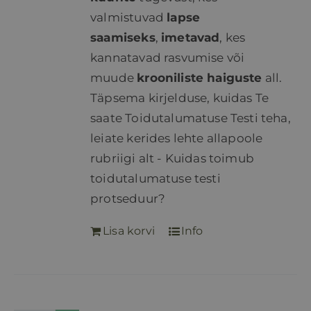
valmistuvad
lapse
saamiseks
,
imetavad
, kes
kannatavad rasvumise või
muude
krooniliste haiguste
all.
Täpsema kirjelduse, kuidas Te
saate Toidutalumatuse Testi teha,
leiate kerides lehte allapoole
rubriigi alt - Kuidas toimub
toidutalumatuse testi
protseduur?
Lisa korvi
Info