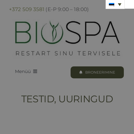
Skip
+372 509 3581
(E-P 9:00 – 18:00)
to
content
Menüü
BRONEERIMINE
LOODUS BIOSPA
TESTID, UURINGUD
KUURID & PROTSEDUURID
KUURI BRONEERIMINE