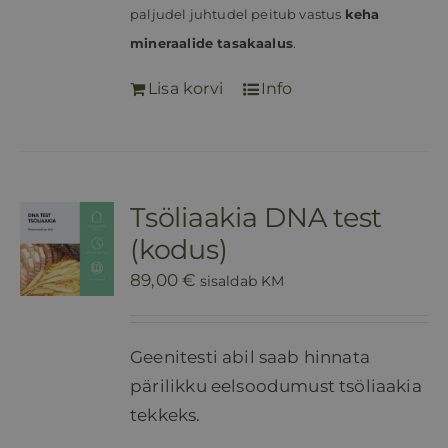
paljudel juhtudel peitub vastus
keha
mineraalide tasakaalus
.
Lisa korvi
Info
Tsöliaakia DNA test
(kodus)
89,00
€
sisaldab KM
Geenitesti abil saab hinnata
pärilikku eelsoodumust tsöliaakia
tekkeks.