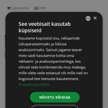
Lisa korvi
Info
×
See veebisait kasutab
küpsiseid
ESTONIAN
Omegametrix
Kasutame küpsiseid sisu, reklaamide
RUSSIAN
isikupärastamiseks ja liikluse
test+konsultatsioon
ENGLISH
analüüsimiseks. Samuti jagame teavet
100,00
€
meie saidi kasutamise kohta oma
LATVIAN
reklaami- ja analüüsipartneritega, kes
võivad seda kombineerida muu teabega,
mille olete neile esitanud või mille nad on
Erinevate rasvhapete mõõtmiseks
kogunud teie teenuste kasutamisest.
piisab vaid pisikesest veretilgast.
Privaatsuspoliitika
Omega 3 indeks on kõige
olulisem: südame tervise
NÕUSTU KÕIGIGA
tagamiseks peab teie Omega 3
sisaldus veres olema vähemalt 8%.