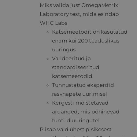
Miks valida just OmegaMetrix
Laboratory test, mida esindab
WHC Labs
Katsemeetodit on kasutatud
enam kui 200 teaduslikus
uuringus
Valideeritud ja
standardiseeritud
katsemeetodid
Tunnustatud eksperdid
rasvhapete uurimisel
Kergesti mõistetavad
aruanded, mis põhinevad
tuntud uuringutel
Piisab vaid ühest pisikesest