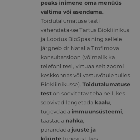
peaks inimene oma menüüs
vältima või asendama.
Toidutalumatuse testi
vahendatakse Tartus Biokliinikus
ja Loodus BioSpas ning sellele
järgneb dr Natalia Trofimova
konsultatsioon (võimalik ka
telefoni teel, virtuaalselt zoomi
keskkonnas või vastuvõtule tulles
Biokliinikusse).
Toidutalumatuse
test
on soovitatav teha neil, kes
soovivad langetada
kaalu
,
tugevdada
immuunsüsteemi
,
taastada
nahka
,
parandada
juuste ja
küünte
tugevust, kes