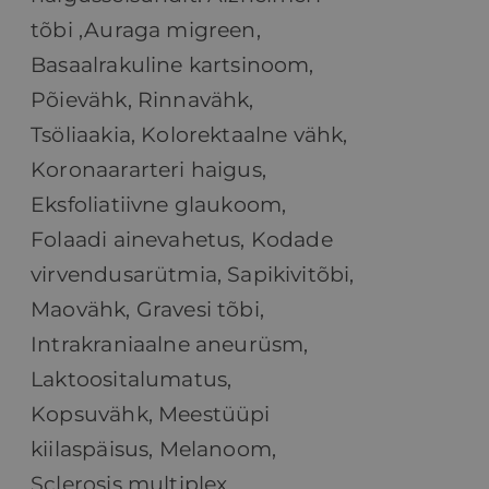
tõbi ,
Auraga migreen,
Basaalrakuline kartsinoom,
Põievähk, Rinnavähk,
Tsöliaakia,
Kolorektaalne vähk,
Koronaararteri haigus,
Eksfoliatiivne glaukoom,
Folaadi ainevahetus, Kodade
virvendusarütmia, Sapikivitõbi,
Maovähk, Gravesi tõbi,
Intrakraniaalne aneurüsm,
Laktoositalumatus,
Kopsuvähk, Meestüüpi
kiilaspäisus, Melanoom,
Sclerosis multiplex,