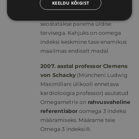
KEELDU KÕIGIST
Omega 3 indeksi taset 8-12%
seostatakse parema üldise
tervisega. Kahjuks on oomega
indeksi keskmine tase enamikus
maailmas endiselt madal.
2007. aastal professor Clemens
von Schacky
(Müncheni Ludwig
Maximiliani ülikooli ennetava
kardioloogia professor) asutatud
Omegametrix on
rahvusvaheline
referentlabor
oomega 3 indeksi
määramiseks. Määrame teie
Omega 3 indeksi®.