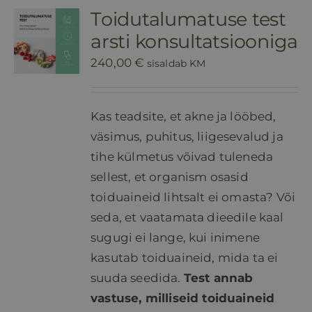
Toidutalumatuse test
HINNAKIRI
arsti konsultatsiooniga
240,00
€
sisaldab KM
BLOGI
Kas teadsite, et akne ja lööbed,
E-POOD
väsimus, puhitus, liigesevalud ja
tihe külmetus võivad tuleneda
KKK
sellest, et organism osasid
toiduaineid lihtsalt ei omasta? Või
KONTAKT
seda, et vaatamata dieedile kaal
sugugi ei lange, kui inimene
kasutab toiduaineid, mida ta ei
suuda seedida.
Test annab
vastuse, milliseid toiduaineid