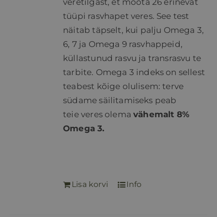
veretilgast, et mõõta 26 erinevat
tüüpi rasvhapet veres. See test
näitab täpselt, kui palju Omega 3,
6, 7 ja Omega 9 rasvhappeid,
küllastunud rasvu ja transrasvu te
tarbite. Omega 3 indeks on sellest
teabest kõige olulisem: terve
südame säilitamiseks peab
teie veres olema
vähemalt 8%
Omega 3.
Lisa korvi
Info