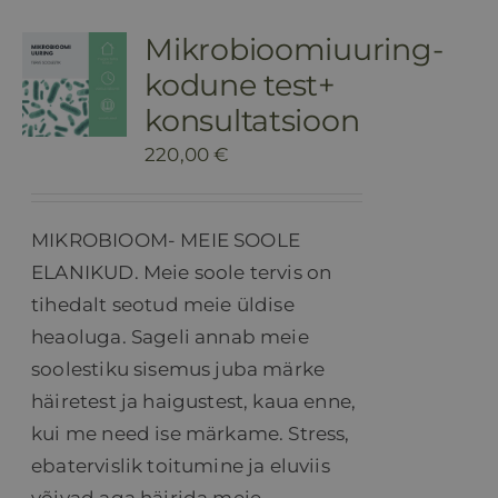
Mikrobioomiuuring-
kodune test+
konsultatsioon
220,00
€
MIKROBIOOM- MEIE SOOLE
ELANIKUD. Meie soole tervis on
tihedalt seotud meie üldise
heaoluga. Sageli annab meie
soolestiku sisemus juba märke
häiretest ja haigustest, kaua enne,
kui me need ise märkame. Stress,
ebatervislik toitumine ja eluviis