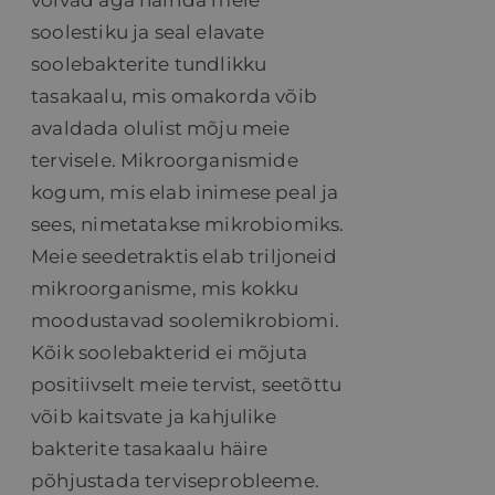
võivad aga häirida meie
soolestiku ja seal elavate
soolebakterite tundlikku
tasakaalu, mis omakorda võib
avaldada olulist mõju meie
tervisele. Mikroorganismide
kogum, mis elab inimese peal ja
sees, nimetatakse mikrobiomiks.
Meie seedetraktis elab triljoneid
mikroorganisme, mis kokku
moodustavad soolemikrobiomi.
Kõik soolebakterid ei mõjuta
positiivselt meie tervist, seetõttu
võib kaitsvate ja kahjulike
bakterite tasakaalu häire
põhjustada terviseprobleeme.