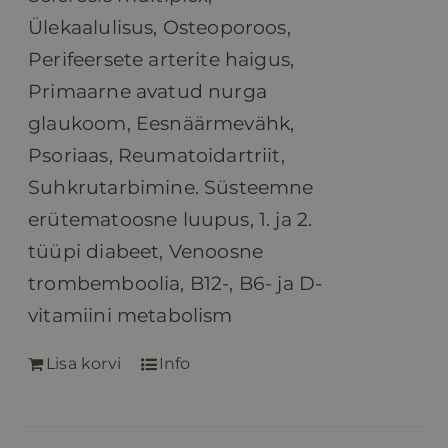
Ülekaalulisus, Osteoporoos,
Perifeersete arterite haigus,
Primaarne avatud nurga
glaukoom, Eesnäärmevähk,
Psoriaas, Reumatoidartriit,
Suhkrutarbimine. Süsteemne
erütematoosne luupus, 1. ja 2.
tüüpi diabeet, Venoosne
trombemboolia, B12-, B6- ja D-
vitamiini metabolism
Lisa korvi
Info