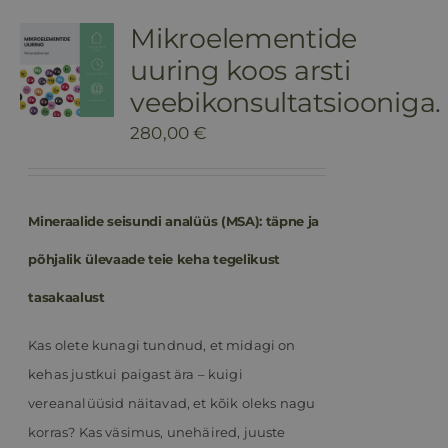
Mikroelementide
uuring koos arsti
veebikonsultatsiooniga.
280,00
€
Mineraalide seisundi analüüs (MSA): täpne ja
põhjalik ülevaade teie keha tegelikust
tasakaalust
Kas olete kunagi tundnud, et midagi on
kehas justkui paigast ära – kuigi
vereanalüüsid näitavad, et kõik oleks nagu
korras? Kas väsimus, unehäired, juuste