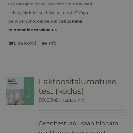
väljalangemine või keskendumisraskused
ei kao, ükskõik kui hästi te toitute?
Väga
paljudel juhtudel peitub vastus
keha
mineraalide tasakaalus
.
Lisa korvi
Info
Laktoositalumatuse
test (kodus)
89,00
€
sisaldab KM
Geenitesti abil saab hinnata
pärilikku eelsoodumust