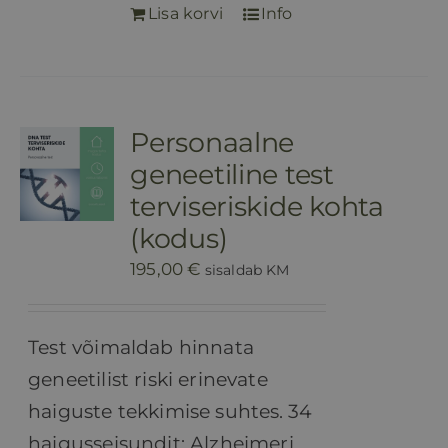
Lisa korvi
Info
Personaalne
geneetiline test
terviseriskide kohta
(kodus)
195,00
€
sisaldab KM
Test võimaldab hinnata
geneetilist riski erinevate
haiguste tekkimise suhtes.
34
haigusseisundit: Alzheimeri