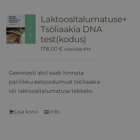
Laktoositalumatuse+
Tsöliaakia DNA
test(kodus)
178,00
€
sisaldab KM
Geenitesti abil saab hinnata
pärilikku eelsoodumust tsöliaakia
või laktoositalumatuse tekkeks.
Lisa korvi
Info