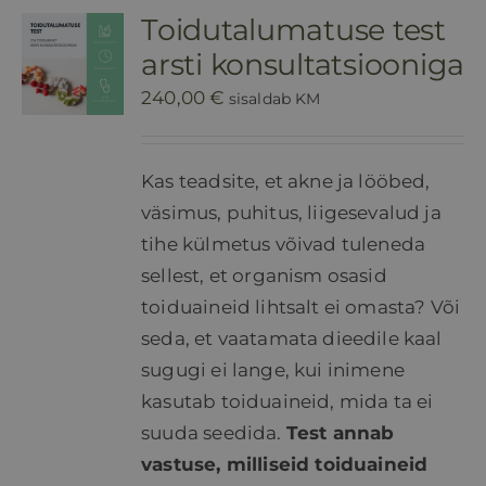
Toidutalumatuse test
HINNAKIRI
arsti konsultatsiooniga
240,00
€
sisaldab KM
BLOGI
Kas teadsite, et akne ja lööbed,
E-POOD
väsimus, puhitus, liigesevalud ja
tihe külmetus võivad tuleneda
KKK
sellest, et organism osasid
toiduaineid lihtsalt ei omasta? Või
KONTAKT
seda, et vaatamata dieedile kaal
sugugi ei lange, kui inimene
kasutab toiduaineid, mida ta ei
suuda seedida.
Test annab
vastuse, milliseid toiduaineid