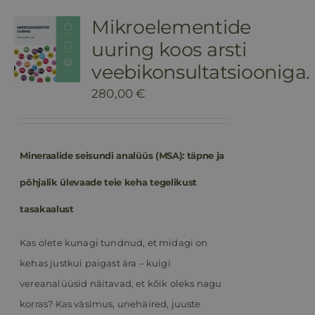
Mikroelementide
uuring koos arsti
veebikonsultatsiooniga.
280,00
€
Mineraalide seisundi analüüs (MSA): täpne ja
põhjalik ülevaade teie keha tegelikust
tasakaalust
Kas olete kunagi tundnud, et midagi on
kehas justkui paigast ära – kuigi
vereanalüüsid näitavad, et kõik oleks nagu
korras? Kas väsimus, unehäired, juuste