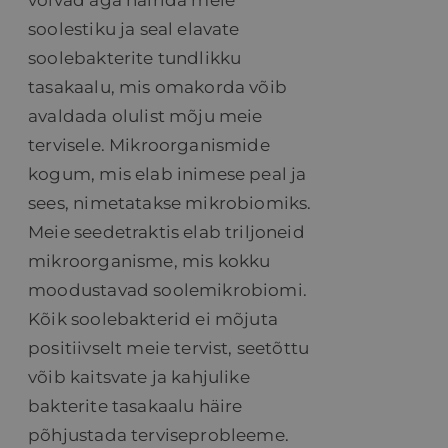
võivad aga häirida meie
soolestiku ja seal elavate
soolebakterite tundlikku
tasakaalu, mis omakorda võib
avaldada olulist mõju meie
tervisele. Mikroorganismide
kogum, mis elab inimese peal ja
sees, nimetatakse mikrobiomiks.
Meie seedetraktis elab triljoneid
mikroorganisme, mis kokku
moodustavad soolemikrobiomi.
Kõik soolebakterid ei mõjuta
positiivselt meie tervist, seetõttu
võib kaitsvate ja kahjulike
bakterite tasakaalu häire
põhjustada terviseprobleeme.