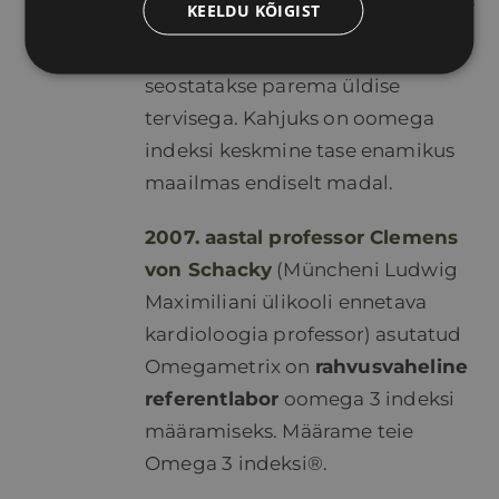
KEELDU KÕIGIST
Omega 3 indeksi taset 8-12%
seostatakse parema üldise
tervisega. Kahjuks on oomega
indeksi keskmine tase enamikus
maailmas endiselt madal.
2007. aastal professor Clemens
von Schacky
(Müncheni Ludwig
Maximiliani ülikooli ennetava
kardioloogia professor) asutatud
Omegametrix on
rahvusvaheline
referentlabor
oomega 3 indeksi
määramiseks. Määrame teie
Omega 3 indeksi®.