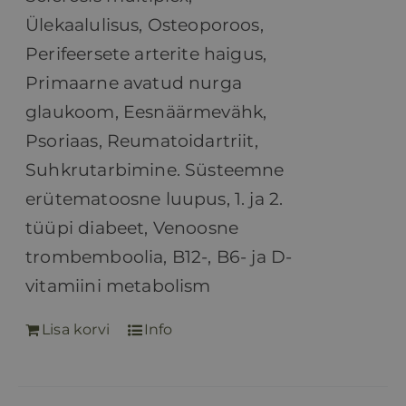
Ülekaalulisus, Osteoporoos,
Perifeersete arterite haigus,
Primaarne avatud nurga
glaukoom, Eesnäärmevähk,
Psoriaas, Reumatoidartriit,
Suhkrutarbimine. Süsteemne
erütematoosne luupus, 1. ja 2.
tüüpi diabeet, Venoosne
trombemboolia, B12-, B6- ja D-
vitamiini metabolism
Lisa korvi
Info