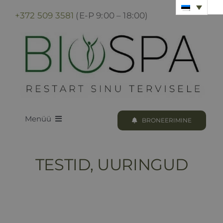
Skip
+372 509 3581
(E-P 9:00 – 18:00)
to
content
Menüü
BRONEERIMINE
LOODUS BIOSPA
TESTID, UURINGUD
KUURID & PROTSEDUURID
KUURI BRONEERIMINE