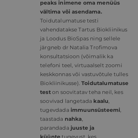
peaks inimene oma menüüs
vältima või asendama.
Toidutalumatuse testi
vahendatakse Tartus Biokliinikus
ja Loodus BioSpas ning sellele
järgneb dr Natalia Trofimova
konsultatsioon (võimalik ka
telefoni teel, virtuaalselt zoomi
keskkonnas või vastuvõtule tulles
Biokliinikusse).
Toidutalumatuse
test
on soovitatav teha neil, kes
soovivad langetada
kaalu
,
tugevdada
immuunsüsteemi
,
taastada
nahka
,
parandada
juuste ja
küünte
tugevust, kes