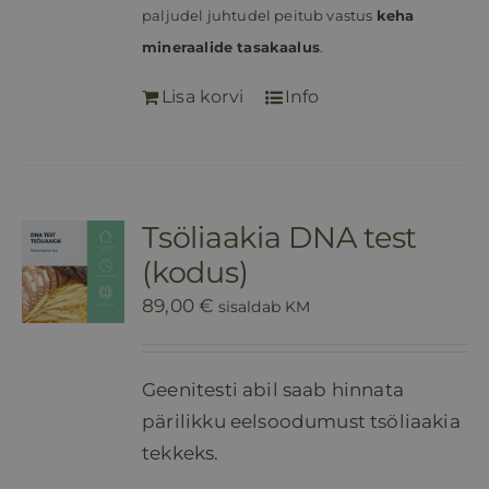
paljudel juhtudel peitub vastus
keha
mineraalide tasakaalus
.
Lisa korvi
Info
Tsöliaakia DNA test
(kodus)
89,00
€
sisaldab KM
Geenitesti abil saab hinnata
pärilikku eelsoodumust tsöliaakia
tekkeks.