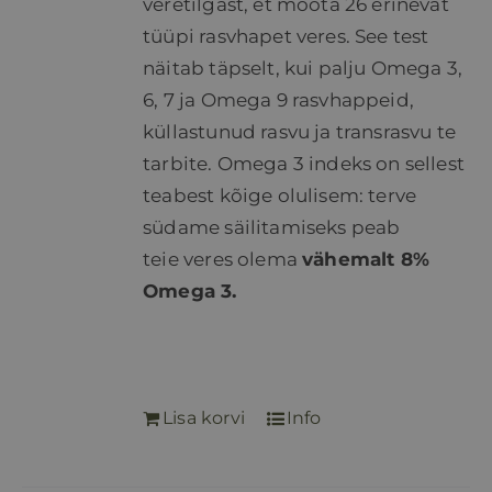
veretilgast, et mõõta 26 erinevat
tüüpi rasvhapet veres. See test
näitab täpselt, kui palju Omega 3,
6, 7 ja Omega 9 rasvhappeid,
küllastunud rasvu ja transrasvu te
tarbite. Omega 3 indeks on sellest
teabest kõige olulisem: terve
südame säilitamiseks peab
teie veres olema
vähemalt 8%
Omega 3.
Lisa korvi
Info