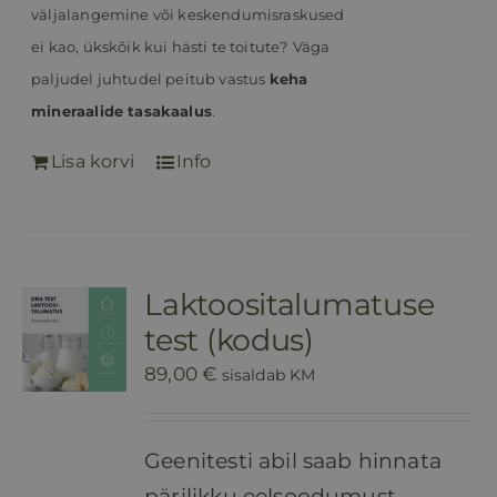
väljalangemine või keskendumisraskused
ei kao, ükskõik kui hästi te toitute?
Väga
paljudel juhtudel peitub vastus
keha
mineraalide tasakaalus
.
Lisa korvi
Info
Laktoositalumatuse
test (kodus)
89,00
€
sisaldab KM
Geenitesti abil saab hinnata
pärilikku eelsoodumust