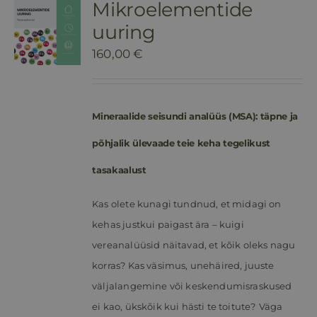
Mikroelementide
uuring
160,00
€
Mineraalide seisundi analüüs (MSA): täpne ja
põhjalik ülevaade teie keha tegelikust
tasakaalust
Kas olete kunagi tundnud, et midagi on
kehas justkui paigast ära – kuigi
vereanalüüsid näitavad, et kõik oleks nagu
korras? Kas väsimus, unehäired, juuste
väljalangemine või keskendumisraskused
ei kao, ükskõik kui hästi te toitute?
Väga