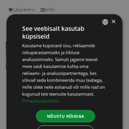
Lisa korvi
Info
×
See veebisait kasutab
küpsiseid
ESTONIAN
Omegametrix
Kasutame küpsiseid sisu, reklaamide
RUSSIAN
isikupärastamiseks ja liikluse
test+konsultatsioon
ENGLISH
analüüsimiseks. Samuti jagame teavet
100,00
€
meie saidi kasutamise kohta oma
LATVIAN
reklaami- ja analüüsipartneritega, kes
võivad seda kombineerida muu teabega,
mille olete neile esitanud või mille nad on
Erinevate rasvhapete mõõtmiseks
kogunud teie teenuste kasutamisest.
piisab vaid pisikesest veretilgast.
Privaatsuspoliitika
Omega 3 indeks on kõige
olulisem: südame tervise
NÕUSTU KÕIGIGA
tagamiseks peab teie Omega 3
sisaldus veres olema vähemalt 8%.