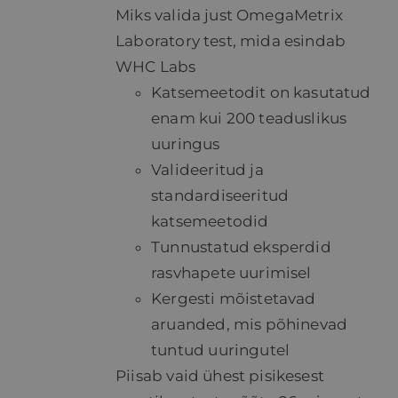
Miks valida just OmegaMetrix
Laboratory test, mida esindab
WHC Labs
Katsemeetodit on kasutatud
enam kui 200 teaduslikus
uuringus
Valideeritud ja
standardiseeritud
katsemeetodid
Tunnustatud eksperdid
rasvhapete uurimisel
Kergesti mõistetavad
aruanded, mis põhinevad
tuntud uuringutel
Piisab vaid ühest pisikesest