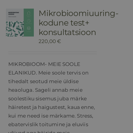
Mikrobioomiuuring-
kodune test+
konsultatsioon
220,00
€
MIKROBIOOM- MEIE SOOLE
ELANIKUD. Meie soole tervis on
tihedalt seotud meie üldise
heaoluga. Sageli annab meie
soolestiku sisemus juba märke
häiretest ja haigustest, kaua enne,
kui me need ise märkame. Stress,
ebatervislik toitumine ja eluviis