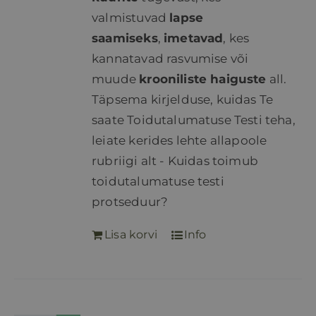
valmistuvad
lapse
saamiseks
,
imetavad
, kes
kannatavad rasvumise või
muude
krooniliste haiguste
all.
Täpsema kirjelduse, kuidas Te
saate Toidutalumatuse Testi teha,
leiate kerides lehte allapoole
rubriigi alt - Kuidas toimub
toidutalumatuse testi
protseduur?
Lisa korvi
Info