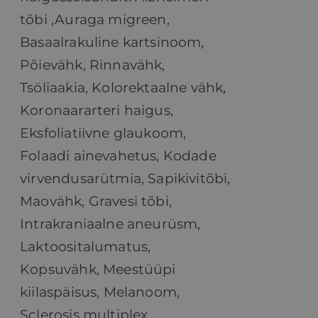
tõbi ,
Auraga migreen,
Basaalrakuline kartsinoom,
Põievähk, Rinnavähk,
Tsöliaakia,
Kolorektaalne vähk,
Koronaararteri haigus,
Eksfoliatiivne glaukoom,
Folaadi ainevahetus, Kodade
virvendusarütmia, Sapikivitõbi,
Maovähk, Gravesi tõbi,
Intrakraniaalne aneurüsm,
Laktoositalumatus,
Kopsuvähk, Meestüüpi
kiilaspäisus, Melanoom,
Sclerosis multiplex,