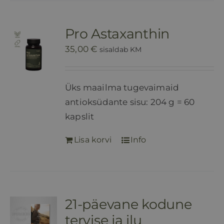
Pro Astaxanthin
35,00
€
sisaldab KM
Üks maailma tugevaimaid
antioksüdante sisu: 204 g = 60
kapslit
Lisa korvi
Info
21-päevane kodune
tervise ja ilu