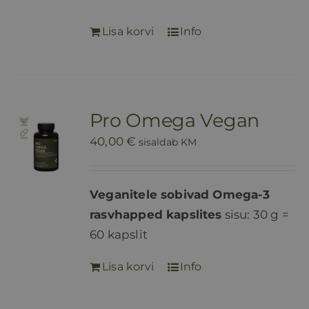
Lisa korvi
Info
Pro Omega Vegan
40,00
€
sisaldab KM
Veganitele sobivad Omega-3
rasvhapped kapslites
sisu: 30 g =
60 kapslit
Lisa korvi
Info