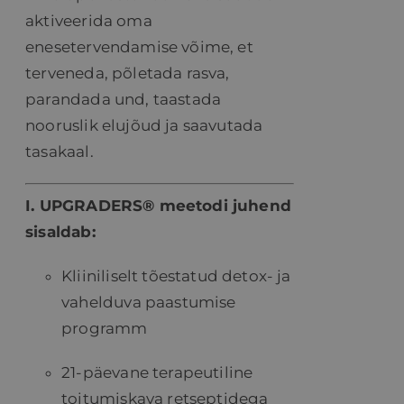
aktiveerida oma
enesetervendamise võime, et
terveneda, põletada rasva,
parandada und, taastada
nooruslik elujõud ja saavutada
tasakaal.
I. UPGRADERS® meetodi juhend
sisaldab:
Kliiniliselt tõestatud detox- ja
vahelduva paastumise
programm
21-päevane terapeutiline
toitumiskava retseptidega