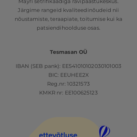
Mayri setrifikaadiga ravipaastukeskus.
Järgime rangeid kvaliteedinõudeid nii
nõustamiste, teraapiate, toitumise kui ka
patsiendihoolduse osas.
Tesmasan OÜ
IBAN (SEB pank): EE541010102030101003
BIC: EEUHEE2X
Reg.nr: 10321573
KMKR nr: EE100625123