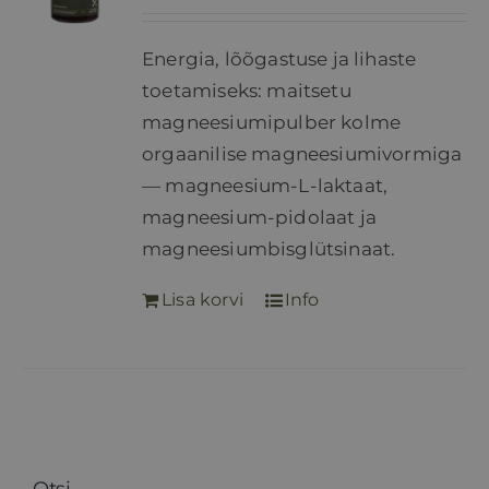
Energia, lõõgastuse ja lihaste
toetamiseks: maitsetu
magneesiumipulber kolme
orgaanilise magneesiumivormiga
— magneesium-L-laktaat,
magneesium-pidolaat ja
magneesiumbisglütsinaat.
Lisa korvi
Info