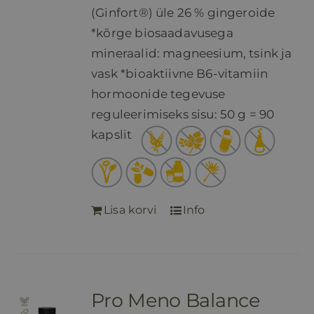
(Ginfort®) üle 26 % gingeroide
*kõrge biosaadavusega
mineraalid: magneesium, tsink ja
vask *bioaktiivne B6-vitamiin
hormoonide tegevuse
reguleerimiseks sisu: 50 g = 90
kapslit
Lisa korvi
Info
Pro Meno Balance