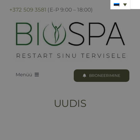
Skip
+372 509 3581
(E-P 9:00 – 18:00)
to
content
Menüü
BRONEERIMINE
LOODUS BIOSPA
UUDIS
KUURID & PROTSEDUURID
KUURI BRONEERIMINE