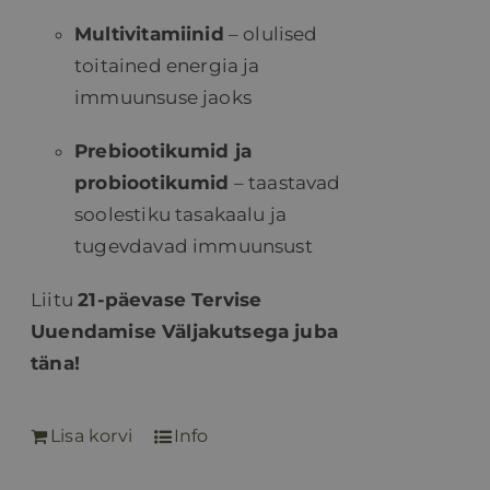
Multivitamiinid
– olulised
toitained energia ja
immuunsuse jaoks
Prebiootikumid ja
probiootikumid
– taastavad
soolestiku tasakaalu ja
tugevdavad immuunsust
Liitu
21-päevase Tervise
Uuendamise Väljakutsega juba
täna!
Lisa korvi
Info