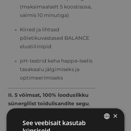
(maksimaalselt 5 koostisosa,
valmis 10 minutiga)
Kiired ja lihtsad
põletikuvastased BALANCE
elustiilinipid
pH-testrid keha happe-leelis
tasakaalu jälgimiseks ja
optimeerimiseks
II. 5 võimsat, 100% looduslikku
sünergilist toidulisandite segu
,
mis on professionaalselt
×
koostatud Alpides maailma
See veebisait kasutab
tunnustatud
küpsiseid