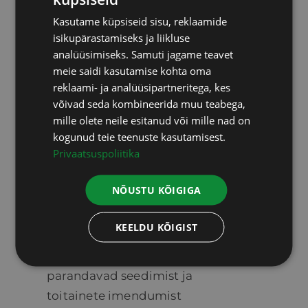
ESTONIAN
mikrobioomieksperdi
dr
Kasutame küpsiseid sisu, reklaamide
RUSSIAN
Henning Sartori, PhD
poolt –
isikupärastamiseks ja liikluse
ENGLISH
analüüsimiseks. Samuti jagame teavet
eesmärgiga taastada
meie saidi kasutamise kohta oma
LATVIAN
ainevahetuse tasakaal ja
reklaami- ja analüüsipartneritega, kes
rakutervis:
võivad seda kombineerida muu teabega,
mille olete neile esitanud või mille nad on
Magneesiumtsitraat
– toetab
kogunud teie teenuste kasutamisest.
seedimist ja lõõgastumist
Privaatsuspoliitika
Aluseline pulber
–
NÕUSTU KÕIGIGA
tasakaalustab pH ja
vähendab happesust
KEELDU KÕIGIST
Mõruained ja ensüümid
–
parandavad seedimist ja
toitainete imendumist