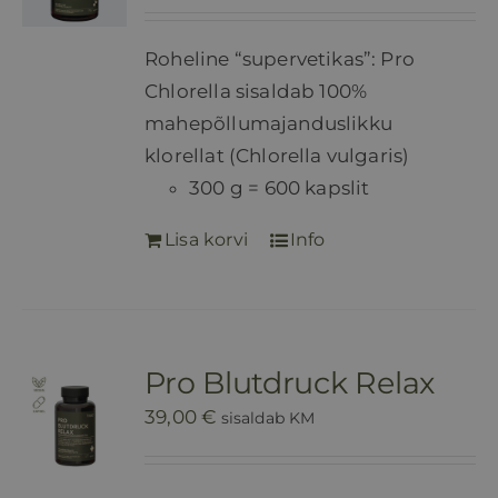
Roheline “supervetikas”: Pro
Chlorella sisaldab 100%
mahepõllumajanduslikku
klorellat (Chlorella vulgaris)
300 g = 600 kapslit
Lisa korvi
Info
Pro Blutdruck Relax
39,00
€
sisaldab KM