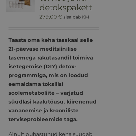
detokspakett
279,00
€
sisaldab KM
Taasta oma keha tasakaal selle
21-päevase meditsiinilise
tasemega rakutasandil toimiva
isetegemise (DIY) detox-
programmiga, mis on loodud
eemaldama toksilisi
soolemetaboliite – varjatud
süüdlasi kaalutõusu, kiirenenud
vananemise ja krooniliste
terviseprobleemide taga.
Ainult puhastunud keha suudab