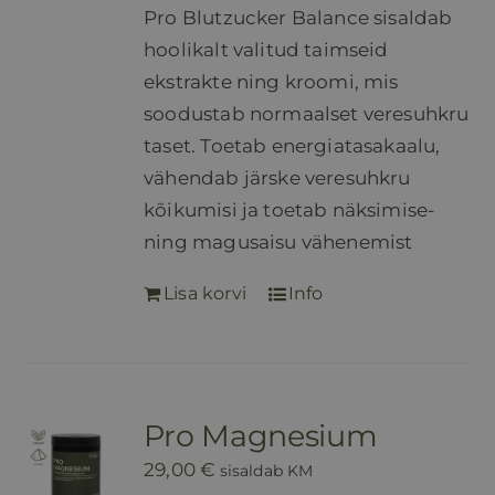
Pro Blutzucker Balance sisaldab
hoolikalt valitud taimseid
ekstrakte ning kroomi, mis
soodustab normaalset veresuhkru
taset. Toetab energiatasakaalu,
vähendab järske veresuhkru
kõikumisi ja toetab näksimise-
ning magusaisu vähenemist
Lisa korvi
Info
Pro Magnesium
29,00
€
sisaldab KM