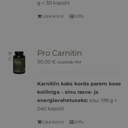
g = 30 kapslit
Lisa korvi
Info
Pro Carnitin
30,00
€
sisaldab KM
Karnitiin kaks korda parem koos
koliiniga ‒ sinu rasva- ja
energiavahetuseks:
sisu: 199 g =
240 kapslit
Lisa korvi
Info