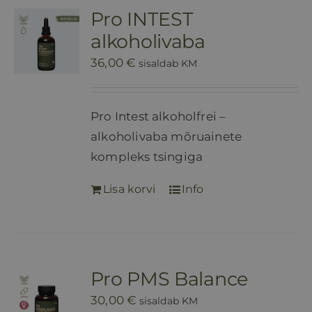
Pro INTEST
HINNAKIRI
alkoholivaba
36,00
€
sisaldab KM
BLOGI
Pro Intest alkoholfrei –
E-POOD
alkoholivaba mõruainete
kompleks tsingiga
KKK
Lisa korvi
Info
KONTAKT
Pro PMS Balance
30,00
€
sisaldab KM