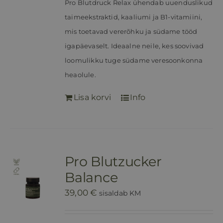
Pro Blutdruck Relax ühendab uuenduslikud
taimeekstraktid, kaaliumi ja B1-vitamiini,
mis toetavad vererõhku ja südame tööd
igapäevaselt. Ideaalne neile, kes soovivad
loomulikku tuge südame veresoonkonna
heaolule.
Lisa korvi
Info
Pro Blutzucker
Balance
39,00
€
sisaldab KM