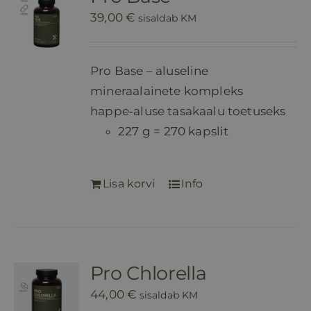
39,00
€
sisaldab KM
Pro Base – aluseline
mineraalainete kompleks
happe‑aluse tasakaalu toetuseks
227 g = 270 kapslit
Lisa korvi
Info
Pro Chlorella
44,00
€
sisaldab KM