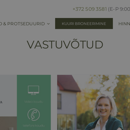
+372 509 3581
(E-P 9:00
D & PROTSEDUURID
HINN
KUURI BRONEERIMINE
VASTUVÕTUD