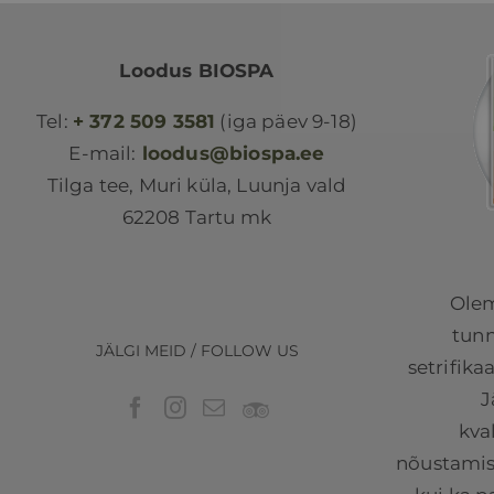
Loodus BIOSPA
Tel:
+ 372 509 3581
(iga päev 9-18)
E-mail:
loodus@biospa.ee
Tilga tee, Muri küla, Luunja vald
62208 Tartu mk
Olem
tunn
JÄLGI MEID / FOLLOW US
setrifika
J
kva
nõustamist