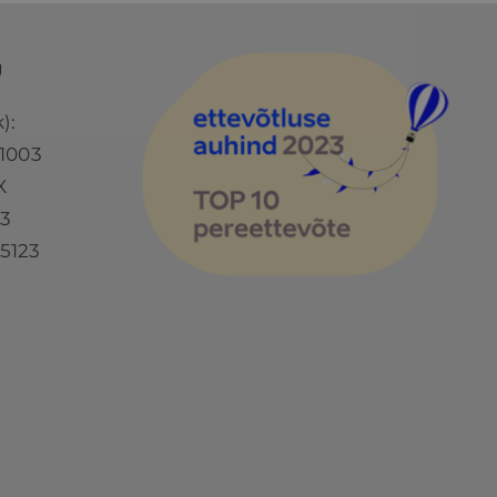
Ü
):
1003
X
73
5123