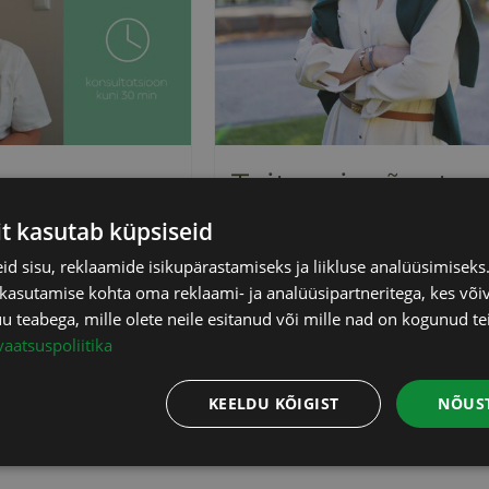
mova
Toitumisnõusta
e
L.Molenaars
it kasutab küpsiseid
ine
Hinnavah
65,00
€
–
145,00
€
sisaldab K
d sisu, reklaamide isikupärastamiseks ja liikluse analüüsimisek
65,00 €
 kasutamise kohta oma reklaami- ja analüüsipartneritega, kes või
 KM
kuni
teabega, mille olete neile esitanud või mille nad on kogunud te
Vali
Sellel
vaatsuspoliitika
145,00 €
tootel
Info
KEELDU KÕIGIST
NÕUST
on
mitu
varianti.