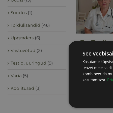
Uudis
(15)
Soodus
(1)
Toidulisandid
(46)
Upgraders
(6)
Dr. Trofi
virtuaaln
Vastuvõtud
(2)
See veebisa
nõustam
Kasutame küpsisei
Testid, uuringud
(9)
50,00
€
teavet meie saidi
sisaldab
kombineerida muu 
Varia
(5)
kasutamisest.
Pri
Lisa korvi
Koolitused
(3)