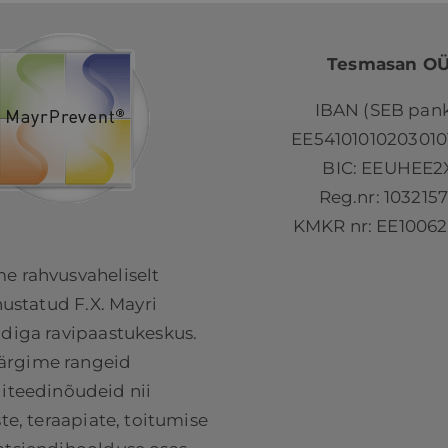
Valikuid
saab
Tesmasan O
teha
tootelehel.
IBAN (SEB pank
EE54101010203010
BIC: EEUHEE2
Reg.nr: 103215
KMKR nr: EE10062
e rahvusvaheliselt
ustatud F.X. Mayri
adiga ravipaastukeskus.
ärgime rangeid
liteedinõudeid nii
e, teraapiate, toitumise