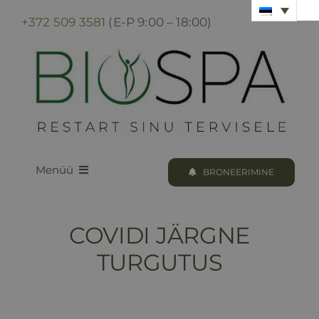
Skip
+372 509 3581
(E-P 9:00 – 18:00)
to
content
Menüü
BRONEERIMINE
LOODUS BIOSPA
COVIDI JÄRGNE
KUURID & PROTSEDUURID
TURGUTUS
KUURI BRONEERIMINE