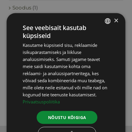
Soodus
(1)
×
Toidulisandid
(46)
See veebisait kasutab
küpsiseid
ESTONIAN
Upgraders
(6)
Kasutame küpsiseid sisu, reklaamide
RUSSIAN
isikupärastamiseks ja liikluse
Vastuvõtud
(2)
ENGLISH
analüüsimiseks. Samuti jagame teavet
meie saidi kasutamise kohta oma
Testid, uuringud
(9)
LATVIAN
reklaami- ja analüüsipartneritega, kes
võivad seda kombineerida muu teabega,
Varia
(5)
mille olete neile esitanud või mille nad on
kogunud teie teenuste kasutamisest.
Koolitused
(3)
Privaatsuspoliitika
NÕUSTU KÕIGIGA