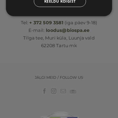
KEELDU KÕIGIST
Loodus BIOSPA
Tel:
+ 372 509 3581
(iga päev 9-18)
E-mail:
loodus@biospa.ee
Tilga tee, Muri küla, Luunja vald
62208 Tartu mk
JÄLGI MEID / FOLLOW US