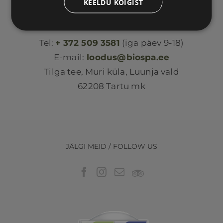
KEELDU KÕIGIST
Loodus BIOSPA
Tel:
+ 372 509 3581
(iga päev 9-18)
E-mail:
loodus@biospa.ee
Tilga tee, Muri küla, Luunja vald
62208 Tartu mk
JÄLGI MEID / FOLLOW US