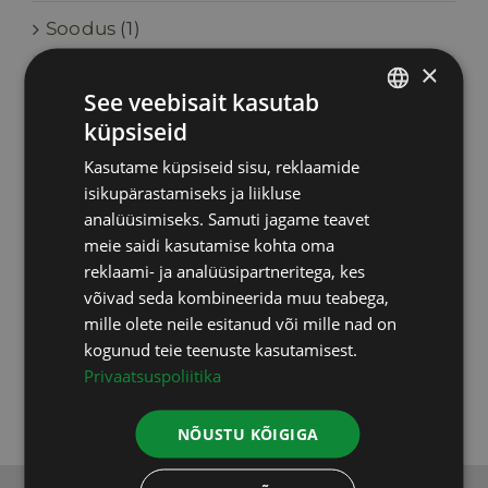
Soodus
(1)
×
Toidulisandid
(46)
See veebisait kasutab
küpsiseid
ESTONIAN
Upgraders
(6)
Kasutame küpsiseid sisu, reklaamide
RUSSIAN
isikupärastamiseks ja liikluse
Vastuvõtud
(2)
ENGLISH
analüüsimiseks. Samuti jagame teavet
meie saidi kasutamise kohta oma
Testid, uuringud
(9)
LATVIAN
reklaami- ja analüüsipartneritega, kes
võivad seda kombineerida muu teabega,
Varia
(5)
mille olete neile esitanud või mille nad on
kogunud teie teenuste kasutamisest.
Koolitused
(3)
Privaatsuspoliitika
NÕUSTU KÕIGIGA