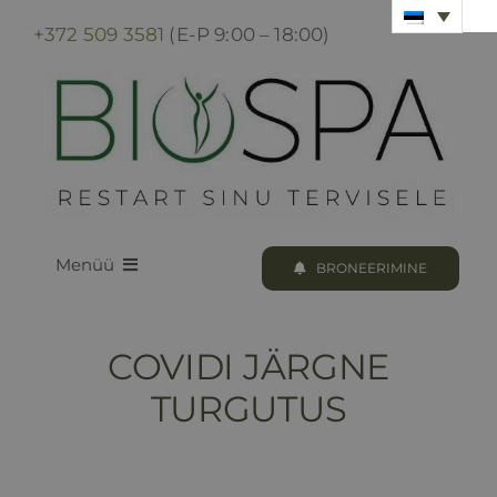
Skip
+372 509 3581
(E-P 9:00 – 18:00)
to
content
Menüü
BRONEERIMINE
LOODUS BIOSPA
COVIDI JÄRGNE
KUURID & PROTSEDUURID
TURGUTUS
KUURI BRONEERIMINE