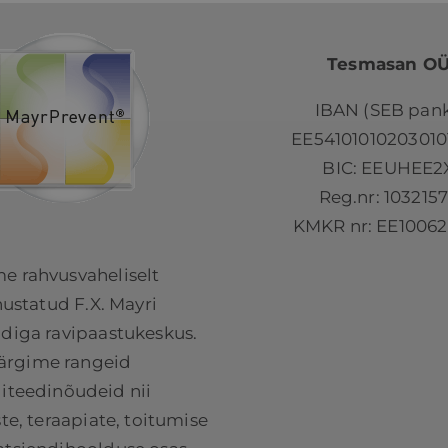
Tesmasan O
IBAN (SEB pank
EE54101010203010
BIC: EEUHEE2
Reg.nr: 103215
KMKR nr: EE10062
e rahvusvaheliselt
ustatud F.X. Mayri
adiga ravipaastukeskus.
ärgime rangeid
liteedinõudeid nii
e, teraapiate, toitumise