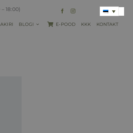
 – 18:00)
AKIRI
BLOGI
E-POOD
KKK
KONTAKT