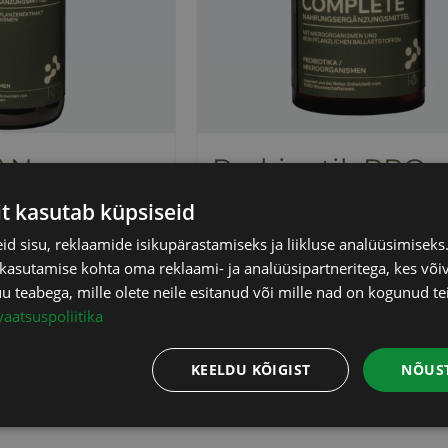
AN
Probiootik PRO
BASAN COMPLE
 KM
it kasutab küpsiseid
(kuiv)
d sisu, reklaamide isikupärastamiseks ja liikluse analüüsimisek
46,00
€
 kasutamise kohta oma reklaami- ja analüüsipartneritega, kes või
sisaldab KM
Info
teabega, mille olete neile esitanud või mille nad on kogunud te
vaatsuspoliitika
Lisa korvi
KEELDU KÕIGIST
NÕUST