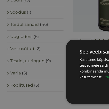
Uudis
(15)
Soodus
(1)
Toidulisandid
(46)
Upgraders
(6)
Pro EM S
44,00
€
Vastuvõtud
(2)
sisaldab
See veebisa
Kasutame küpsisei
Testid, uuringud
(9)
teavet meie saidi
Lisa korvi
kombineerida muu 
Varia
(5)
kasutamisest.
Pri
Koolitused
(3)