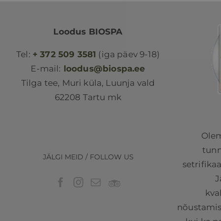
Loodus BIOSPA
Tel:
+ 372 509 3581
(iga päev 9-18)
E-mail:
loodus@biospa.ee
Tilga tee, Muri küla, Luunja vald
62208 Tartu mk
Olem
tunn
JÄLGI MEID / FOLLOW US
setrifika
J
kva
nõustamist