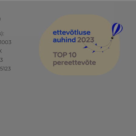
Ü
):
1003
X
73
5123