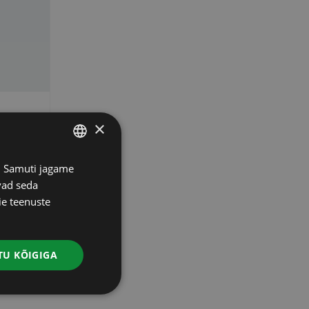
×
TE
s. Samuti jagame
ESTONIAN
vad seda
RUSSIAN
ie teenuste
ENGLISH
Info
LATVIAN
U KÕIGIGA