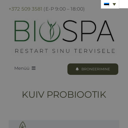
Skip
+372 509 3581
(E-P 9:00 – 18:00)
to
content
Menüü
BRONEERIMINE
LOODUS BIOSPA
KUIV PROBIOOTIK
KUURID & PROTSEDUURID
KUURI BRONEERIMINE