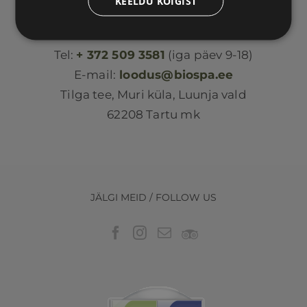
KEELDU KÕIGIST
Loodus BIOSPA
Tel:
+ 372 509 3581
(iga päev 9-18)
E-mail:
loodus@biospa.ee
Tilga tee, Muri küla, Luunja vald
62208 Tartu mk
JÄLGI MEID / FOLLOW US