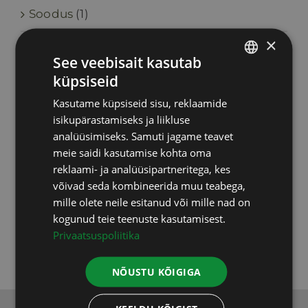
Soodus
(1)
×
Toidulisandid
(46)
See veebisait kasutab
küpsiseid
Upgraders
(6)
ESTONIAN
Kasutame küpsiseid sisu, reklaamide
RUSSIAN
Vastuvõtud
(2)
isikupärastamiseks ja liikluse
ENGLISH
analüüsimiseks. Samuti jagame teavet
Testid, uuringud
(9)
meie saidi kasutamise kohta oma
LATVIAN
reklaami- ja analüüsipartneritega, kes
võivad seda kombineerida muu teabega,
Varia
(5)
mille olete neile esitanud või mille nad on
kogunud teie teenuste kasutamisest.
Koolitused
(3)
Privaatsuspoliitika
NÕUSTU KÕIGIGA