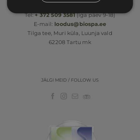
Loodus BIOSPA
Tel:
+ 372 509 3581
(iga päev 9-18)
E-mail:
loodus@biospa.ee
Tilga tee, Muri küla, Luunja vald
62208 Tartu mk
JÄLGI MEID / FOLLOW US