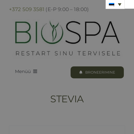
Skip
+372 509 3581
(E-P 9:00 – 18:00)
to
content
Menüü
BRONEERIMINE
LOODUS BIOSPA
STEVIA
KUURID & PROTSEDUURID
KUURI BRONEERIMINE