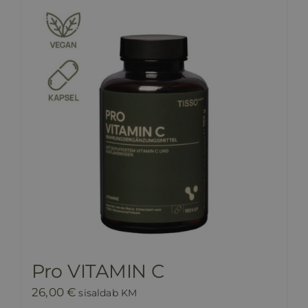
HINNAKIRI
BLOGI
E-POOD
KKK
KONTAKT
Pro VITAMIN C
26,00
€
sisaldab KM