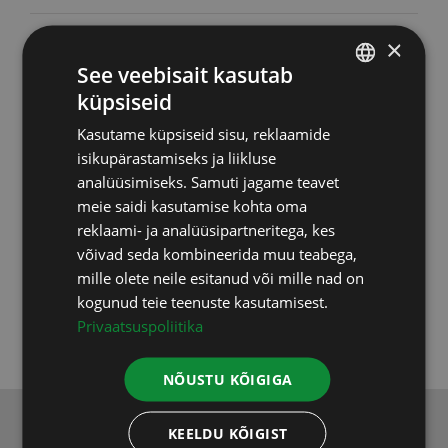
Toidulisandid
(46)
×
See veebisait kasutab
Upgraders
(6)
küpsiseid
ESTONIAN
Kasutame küpsiseid sisu, reklaamide
Vastuvõtud
(2)
RUSSIAN
isikupärastamiseks ja liikluse
ENGLISH
analüüsimiseks. Samuti jagame teavet
Testid, uuringud
(9)
meie saidi kasutamise kohta oma
LATVIAN
reklaami- ja analüüsipartneritega, kes
Varia
(5)
võivad seda kombineerida muu teabega,
mille olete neile esitanud või mille nad on
Koolitused
(3)
kogunud teie teenuste kasutamisest.
Privaatsuspoliitika
NÕUSTU KÕIGIGA
KEELDU KÕIGIST