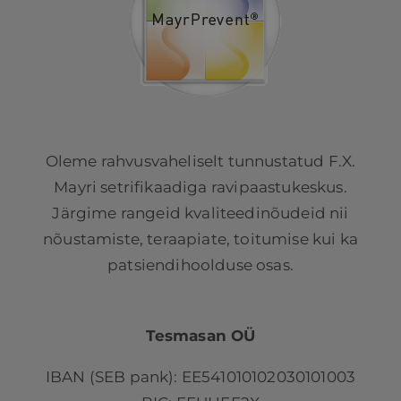
Oleme rahvusvaheliselt tunnustatud F.X.
Mayri setrifikaadiga ravipaastukeskus.
Järgime rangeid kvaliteedinõudeid nii
nõustamiste, teraapiate, toitumise kui ka
patsiendihoolduse osas.
Tesmasan OÜ
IBAN (SEB pank): EE541010102030101003