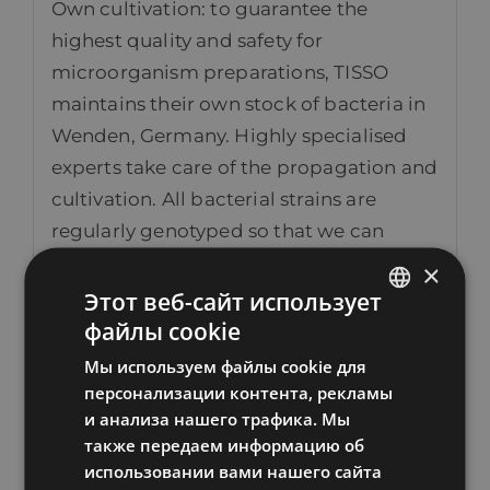
Own cultivation: to guarantee the
highest quality and safety for
microorganism preparations, TISSO
maintains their own stock of bacteria in
Wenden, Germany. Highly specialised
experts take care of the propagation and
cultivation. All bacterial strains are
regularly genotyped so that we can
guarantee their uniform properties.
×
Этот веб-сайт использует
TISSO products contain neither
файлы cookie
ESTONIAN
genetically manipulated raw materials
Мы используем файлы cookie для
RUSSIAN
nor other harmful substances. They do
персонализации контента, рекламы
ENGLISH
not use artificial additives such as
и анализа нашего трафика. Мы
preservatives and sweeteners, flavours
также передаем информацию об
LATVIAN
использовании вами нашего сайта
and flavour enhancers, or gluten.