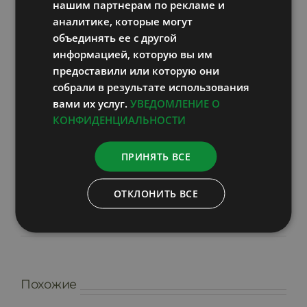
нашим партнерам по рекламе и
аналитике, которые могут
объединять ее с другой
информацией, которую вы им
предоставили или которую они
собрали в результате использования
вами их услуг.
УВЕДОМЛЕНИЕ О
КОНФИДЕНЦИАЛЬНОСТИ
Share On
Tweet This
Facebook
Product
ПРИНЯТЬ ВСЕ
Pin This
Email This
ОТКЛОНИТЬ ВСЕ
Product
Product
Похожие