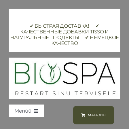
Skip
to
content
✔ БЫСТРАЯ ДОСТАВКА! ✔
КАЧЕСТВЕННЫЕ ДОБАВКИ TISSO И
НАТУРАЛЬНЫЕ ПРОДУКТЫ ✔ НЕМЕЦКОЕ
КАЧЕСТВО
Menüü
МАГАЗИН
Loodus BIOSPA