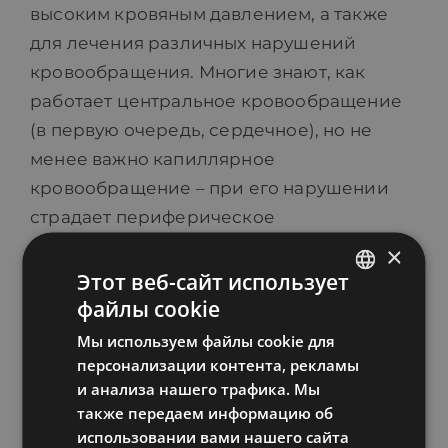
высоким кровяным давлением, а также
для лечения различных нарушений
кровообращения. Многие знают, как
работает центральное кровообращение
(в первую очередь, сердечное), но не
менее важно капиллярное
кровообращение – при его нарушении
страдает периферическое
кровоснабжение (в голове, руках, ногах),
×
и наш главный насос в организме
Этот веб-сайт использует
файлы cookie
(сердце) не функционирует так, как нужно
ESTONIAN
для центрального кровообращения.
Мы используем файлы cookie для
RUSSIAN
персонализации контента, рекламы
ENGLISH
Нужно следить, как мелкие капилляры
и анализа нашего трафика. Мы
пропускают кровь и снабжают организм
также передаем информацию об
LATVIAN
использовании вами нашего сайта
кислородом. Если у человека плохое