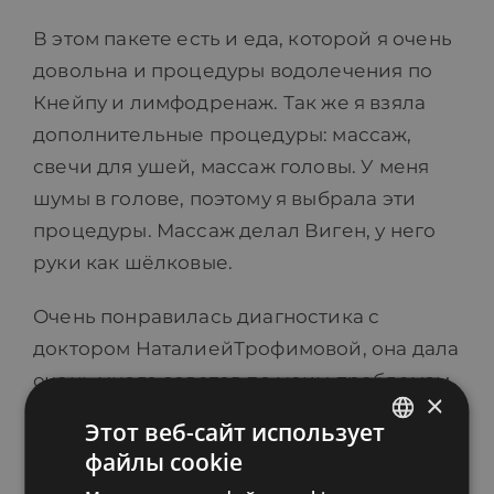
В этом пакете есть и еда, которой я очень
довольна и процедуры водолечения по
Кнейпу и лимфодренаж. Так же я взяла
дополнительные процедуры: массаж,
свечи для ушей, массаж головы. У меня
шумы в голове, поэтому я выбрала эти
процедуры. Массаж делал Виген, у него
руки как шёлковые.
Очень понравилась диагностика с
доктором НаталиейТрофимовой, она дала
очень много советов по моим проблемам.
×
Этот веб-сайт использует
Обязательно буду рекомендовать вас
файлы cookie
всем моим друзьям и знакомым и думаю,
ESTONIAN