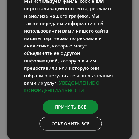
Мы используем файлы cookie для
что в скором времени повторю курс.
RUSSIAN
персонализации контента, рекламы
ENGLISH
и анализа нашего трафика. Мы
Истории наших гостей
также передаем информацию об
LATVIAN
использовании вами нашего сайта
нашим партнерам по рекламе и
аналитике, которые могут
объединять ее с другой
Поиск
информацией, которую вы им
предоставили или которую они
Search
собрали в результате использования
for:
вами их услуг.
УВЕДОМЛЕНИЕ О
КОНФИДЕНЦИАЛЬНОСТИ
Категории
ПРИНЯТЬ ВСЕ
Новости (223)
ОТКЛОНИТЬ ВСЕ
Истории наших гостей (101)