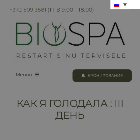
Skip
+372 509 3581
(П-В 9:00 – 18:00)
to
content
Menüü
БРОНИРОВАНИЕ
LOODUS BIOSPA
КАК Я ГОЛОДАЛА : III
ПРОГРАММЫ И ПРОЦЕДУРЫ
ДЕНЬ
БРОНИРОВАНИЕ