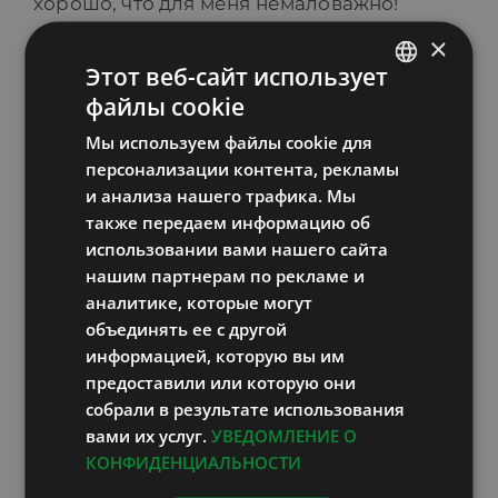
хорошо, что для меня немаловажно!
×
ВЕЧЕР. После обеда выглянуло даже
Этот веб-сайт использует
солнце и озарило Loodus Bio Spa парк
файлы cookie
ESTONIAN
своим золотым светом.
Мы используем файлы cookie для
RUSSIAN
персонализации контента, рекламы
Сложила вещи, отнесла сумки в машину и
ENGLISH
и анализа нашего трафика. Мы
поехала назад к будням.
также передаем информацию об
LATVIAN
использовании вами нашего сайта
Сердечно благодарю всех
нашим партнерам по рекламе и
физиотерапевтов, массажистов,
аналитике, которые могут
объединять ее с другой
администратора и весь персонал Loodus
информацией, которую вы им
Bio Spa, и конечно же, доктора Наталию
предоставили или которую они
Трофимову за эти дни, проведенные с
собрали в результате использования
большой пользой для моего здоровья.
вами их услуг.
УВЕДОМЛЕНИЕ О
Это было моё лучшее вложение в моё
КОНФИДЕНЦИАЛЬНОСТИ
здоровье и моё будущее. Могу с