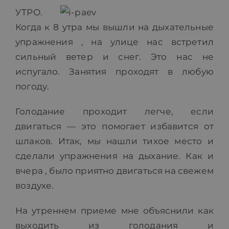
УТРО.
ПРАЙС-ЛИСТ
Когда к 8 утра мы вышли на дыхательные
упражнения , на улице нас встретил
БЛОГ
сильный ветер и снег. Это нас не
испугало. Занятия проходят в любую
погоду.
МАГАЗИН
Голодание проходит легче, если
FAQ
двигаться — это помогает избавится от
шлаков. Итак, мы нашли тихое место и
сделали упражнения на дыхание. Как и
КОНТАКТ
вчера , было приятно двигаться на свежем
воздухе.
На утреннем приеме мне объяснили как
выходить из голодания и