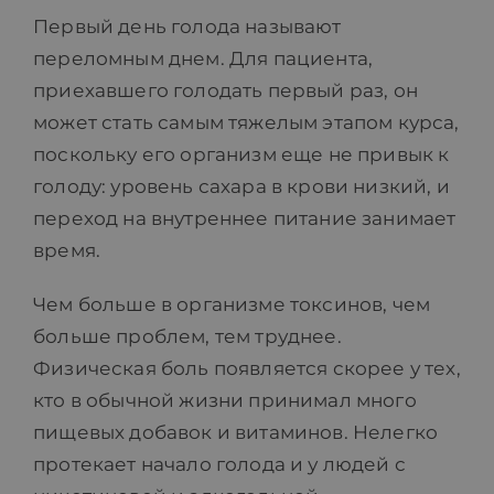
Первый день голода называют
ПРАЙС-ЛИСТ
переломным днем. Для пациента,
приехавшего голодать первый раз, он
БЛОГ
может стать самым тяжелым этапом курса,
поскольку его организм еще не привык к
голоду: уровень сахара в крови низкий, и
МАГАЗИН
переход на внутреннее питание занимает
время.
FAQ
Чем больше в организме токсинов, чем
больше проблем, тем труднее.
КОНТАКТ
Физическая боль появляется скорее у тех,
кто в обычной жизни принимал много
пищевых добавок и витаминов. Нелегко
протекает начало голода и у людей с