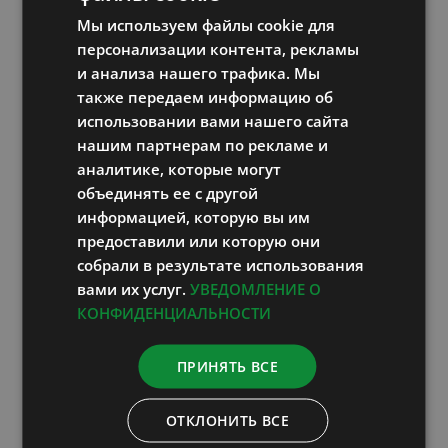
Принимается также решение о том, как
Мы используем файлы cookie для
RUSSIAN
часто проводить чистку кишечника.
персонализации контента, рекламы
ENGLISH
и анализа нашего трафика. Мы
также передаем информацию об
LATVIAN
Новости
использовании вами нашего сайта
нашим партнерам по рекламе и
аналитике, которые могут
объединять ее с другой
информацией, которую вы им
Поиск
предоставили или которую они
собрали в результате использования
Search
вами их услуг.
УВЕДОМЛЕНИЕ О
for:
КОНФИДЕНЦИАЛЬНОСТИ
Категории
ПРИНЯТЬ ВСЕ
Рецепты (18)
ОТКЛОНИТЬ ВСЕ