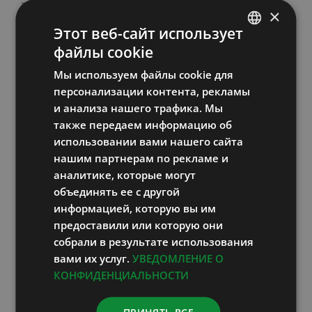
> 85;
×
Этот веб-сайт использует
2) количество триглицеридов в крови > 1,7
файлы cookie
ESTONIAN
ммоль/л;
Мы используем файлы cookie для
RUSSIAN
персонализации контента, рекламы
3) содержание ЛПВП в крови у мужчин <
ENGLISH
и анализа нашего трафика. Мы
1,03 ммоль/л, у женщин < 1,29 ммоль/л;
также передаем информацию об
LATVIAN
использовании вами нашего сайта
4) уровень сахара натощак > 5,6 ммоль/л.
нашим партнерам по рекламе и
аналитике, которые могут
Все о нашем организме и здоровье
объединять ее с другой
информацией, которую вы им
предоставили или которую они
собрали в результате использования
вами их услуг.
УВЕДОМЛЕНИЕ О
Поиск
КОНФИДЕНЦИАЛЬНОСТИ
Search