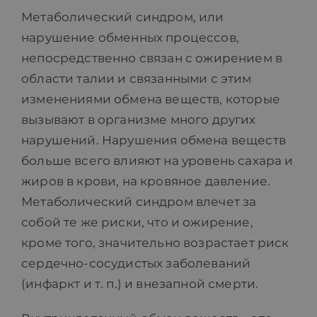
Метаболический синдром, или
ПРАЙС-ЛИСТ
нарушение обменных процессов,
непосредственно связан с ожирением в
БЛОГ
области талии и связанными с этим
изменениями обмена веществ, которые
вызывают в организме много других
МАГАЗИН
нарушений. Нарушения обмена веществ
больше всего влияют на уровень сахара и
FAQ
жиров в крови, на кровяное давление.
Метаболический синдром влечет за
КОНТАКТ
собой те же риски, что и ожирение,
кроме того, значительно возрастает риск
сердечно-сосудистых заболеваний
(инфаркт и т. п.) и внезапной смерти.