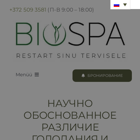
Skip
+372 509 3581
(П-В 9:00 – 18:00)
to
content
Menüü
БРОНИРОВАНИЕ
LOODUS BIOSPA
НАУЧНО
ПРОГРАММЫ И ПРОЦЕДУРЫ
ОБОСНОВАННОЕ
РАЗЛИЧИЕ
БРОНИРОВАНИЕ
ГОЛОДАНИЯ И