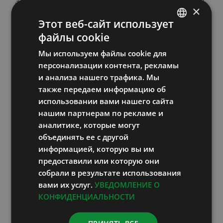
замедлить потерю белка во время голода
×
и обеспечивающий приток аминокислот,
Этот веб-сайт использует
которые организм может использовать
файлы cookie
ESTONIAN
при восстановлении белков важнейших
Мы используем файлы cookie для
RUSSIAN
органов.
персонализации контента, рекламы
ENGLISH
и анализа нашего трафика. Мы
Известно также, что животное и человек,
также передаем информацию об
LATVIAN
находящиеся в условиях вынужденного
использовании вами нашего сайта
голодания, погибают еще до наступления
нашим партнерам по рекламе и
аналитике, которые могут
стадии истощения. К гибели приводит
объединять ее с другой
самоотравление остаточными
информацией, которую вы им
продуктами обмена веществ. Во время
предоставили или которую они
лечебного голодания, который
собрали в результате использования
проводится под наблюдением врача, эти
вами их услуг.
УВЕДОМЛЕНИЕ О
КОНФИДЕНЦИАЛЬНОСТИ
остаточные продукты выводятся из
организма с помощью специальных
ПРИНЯТЬ ВСЕ