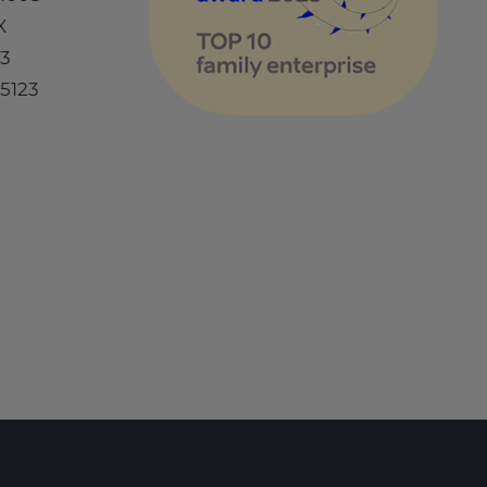
X
73
5123