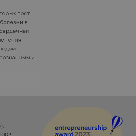
оторых пост
 болезни в
 сердечная
менения
людям с
осознанным и
Ü
):
1003