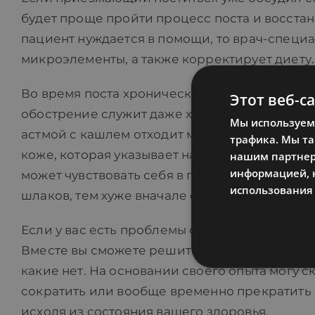
будет проще пройти процесс поста и восстан
пациент нуждается в помощи, то врач-специа
микроэлементы, а также корректирует диету.
Во время поста хронические заболевания сна
Этот веб-с
обострение служит даже хорошим знаком, пос
Мы используем 
астмой с кашлем отходит много мокроты. У л
трафика. Мы т
коже, которая указывает на то, что накопив
нашим партнера
информацией, к
может чувствовать себя в первые дни поста 
использования 
шлаков, тем хуже вначале самочувствие.
Если у вас есть проблемы со здоровьем, сов
Вместе вы сможете решить, какие постоянны
какие нет. На основании своего опыта могу с
сократить или вообще временно прекратить 
исходя из состояния вашего здоровья.