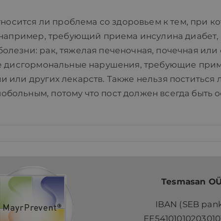
тносится ли проблема со здоровьем к тем, при к
 например, требующий приема инсулина диабет,
лезни: рак, тяжелая печеночная, почечная или
ые дисгормональные нарушения, требующие при
 или других лекарств. Также нельзя поститься 
больным, потому что пост должен всегда быть 
Tesmasan O
IBAN (SEB pank
EE54101010203010