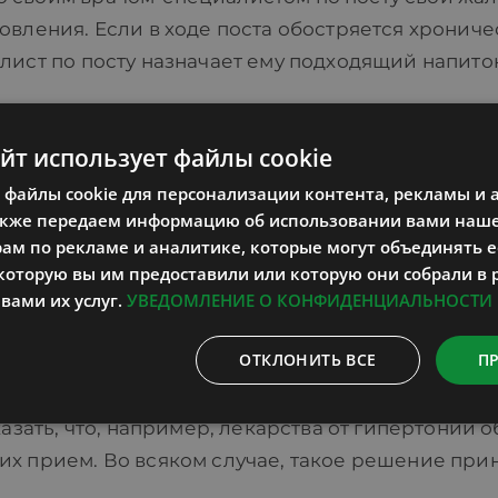
овления. Если в ходе поста обостряется хрониче
лист по посту назначает ему подходящий напито
чала обостряются, а затем начинают отступать.
айт использует файлы cookie
кольку в этой фазе болезнь проще лечить: напр
файлы cookie для персонализации контента, рекламы и 
юдей с больными суставами и аллергиков появля
акже передаем информацию об использовании вами наше
шиеся соли и кислоты стремятся выйти из органи
м по рекламе и аналитике, которые могут объединять ее
оторую вы им предоставили или которую они собрали в 
довольно плохо. Чем больше требуется вывести и
вами их услуг.
УВЕДОМЛЕНИЕ О КОНФИДЕНЦИАЛЬНОСТИ
ОТКЛОНИТЬ ВСЕ
П
етую перед постом посоветоваться с врачом-спе
е лекарства вы должны продолжать принимать во
казать, что, например, лекарства от гипертонии
их прием. Во всяком случае, такое решение при