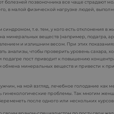
 от болезней позвоночника все чаще страдают м
его, в малой физической нагрузке людей, выпо
 синдромом, т.е. тем, у кого есть отклонения в
на минеральных веществ (например, подагра, ар
лением и излишним весом. При этих показания
ть анализы, чтобы проверить уровень сахара, х
ри подагре пост приводит к повышению концент
м обмена минеральных веществ и привести к при
жчин, на мой взгляд, лечебное голодание как м
ь гинекологические проблемы. Так многим женщ
беременеть после одного или нескольких курсов
 своим врачом-специалистом по посту свои жало