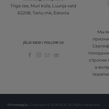
Tilga tee, Muri küla, Luunja vald
62208, Tartu mk, Estonia
Мы я
призна
JÄLGI MEID / FOLLOW US
Сертиф
голодани
строгие 
в воп
терапии
Vihmategija
| Copyright © 2018-2023. All Rights Reserved.