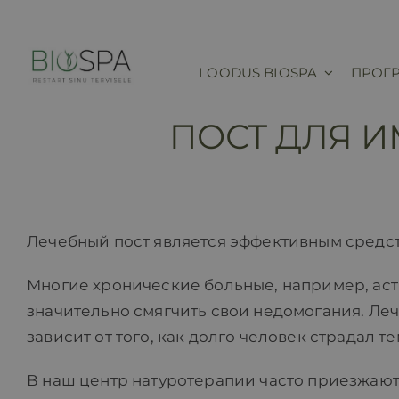
Skip
to
content
LOODUS BIOSPA
ПРОГ
ПОСТ ДЛЯ 
Лечебный пост является эффективным средст
Многие хронические больные, например, астм
значительно смягчить свои недомогания. Ле
зависит от того, как долго человек страдал 
В наш центр натуротерапии часто приезжают