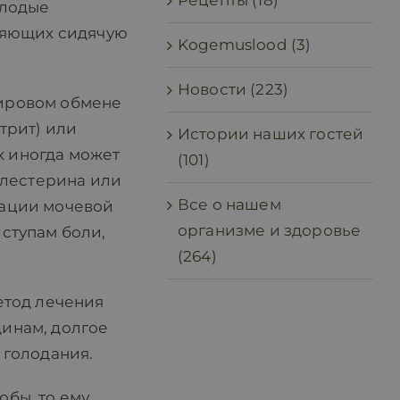
Рецепты (18)
олодые
лняющих сидячую
Kogemuslood (3)
Новости (223)
 жировом обмене
трит) или
Истории наших гостей
х иногда может
(101)
олестерина или
Все о нашем
рации мочевой
организме и здоровье
ступам боли,
(264)
етод лечения
инам, долгое
 голодания.
бы, то ему