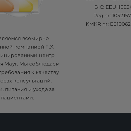
BIC: EEUHEE2
Reg.nr: 103215
KMKR nr: EE10062
вляемся всемирно
нной компанией F.X.
ицированный центр
я Mayr. Мы соблюдаем
требования к качеству
росах консультаций,
, питания и ухода за
пациентами.