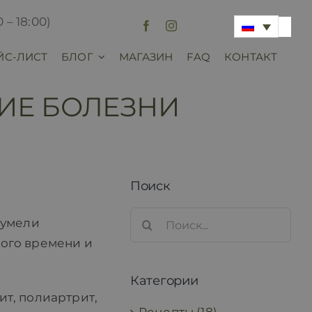
 – 18:00)
ЙС-ЛИСТ
БЛОГ
МАГАЗИН
FAQ
КОНТАКТ
ИЕ БОЛЕЗНИ
Поиск
Search
сумели
for:
ного времени и
Категории
ит, полиартрит,