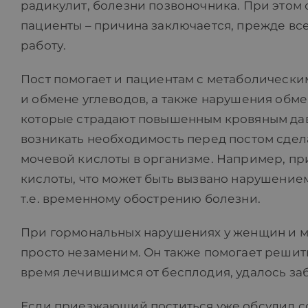
радикулит, болезни позвоночника. При этом
пациенты – причина заключается, прежде вс
работу.
Пост помогает и пациентам с метаболическим
и обмене углеводов, а также нарушения обме
которые страдают повышенным кровяным дав
возникать необходимость перед постом сдела
мочевой кислоты в организме. Например, п
кислоты, что может быть вызвано нарушение
т.е. временному обострению болезни.
При гормональных нарушениях у женщин и му
просто незаменим. Он также помогает решит
время лечившимся от бесплодия, удалось за
Если приезжающий поститься уже обсудил со