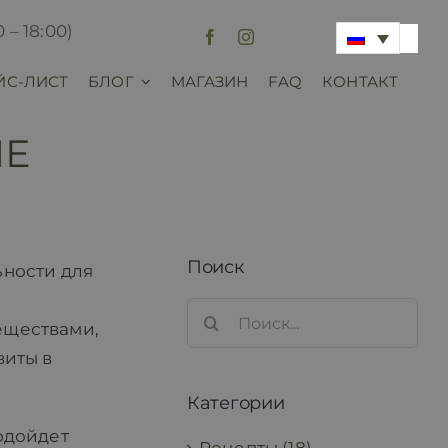
 – 18:00)
ЙС-ЛИСТ
БЛОГ
МАГАЗИН
FAQ
КОНТАКТ
ИЕ
Поиск
ьности для
Search
еществами,
for:
виты в
Категории
одойдет