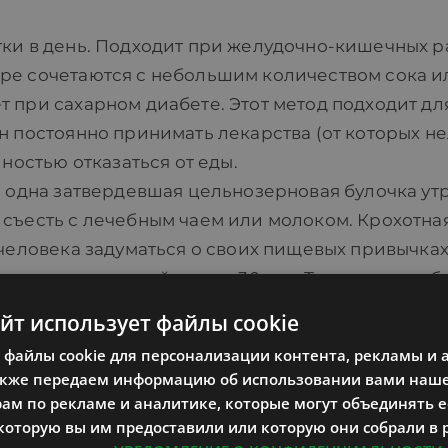
тки в день. Подходит при желудочно-кишечных р
ре сочетаются с небольшим количеством сока ил
при сахарном диабете. Этот метод подходит для 
н постоянно принимать лекарства (от которых н
лностью отказаться от еды.
а одна затвердевшая цельнозерновая булочка ут
 съесть с лечебным чаем или молоком. Крохотна
 человека задуматься о своих пищевых привычках
запоминать каждый глоток 30 раз. Трехдневные б
е пьет несоленый овощной бульон. Этот метод по
айт использует файлы cookie
 проглатывает большие куски пищи. Наряду с не
файлы cookie для персонализации контента, рекламы и 
тему попадает много воздуха, что вызывает взд
акже передаем информацию об использовании вами наше
деленными годовщинами (Рождество, мясные при
м по рекламе и аналитике, которые могут объединять ее
щное, фруктовое или молочное.
оторую вы им предоставили или которую они собрали в 