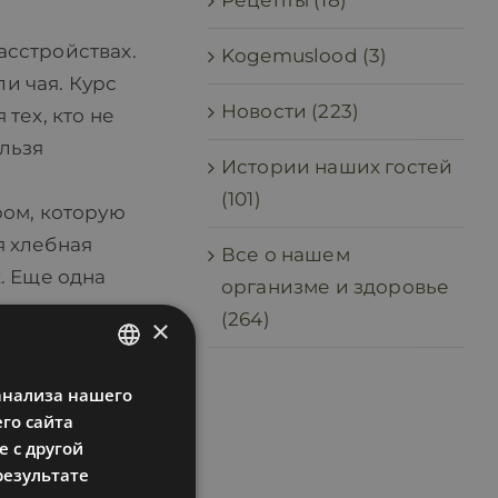
Рецепты (18)
асстройствах.
Kogemuslood (3)
и чая. Курс
Новости (223)
тех, кто не
ельзя
Истории наших гостей
(101)
ром, которую
я хлебная
Все о нашем
. Еще одна
организме и здоровье
улочки едят
(264)
×
могает тем, кто
й до конца
анализа нашего
ESTONIAN
утие живота.
го сайта
RUSSIAN
емы).
 с другой
ENGLISH
результате