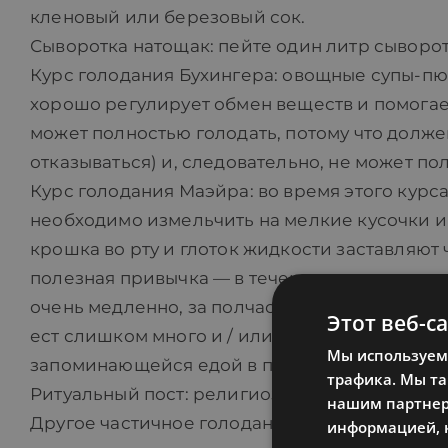
кленовый или березовый сок.
Сыворотка натощак: пейте один литр сыворо
Курс голодания Бухингера: овощные супы-пю
хорошо регулирует обмен веществ и помогает 
может полностью голодать, потому что долже
отказываться) и, следовательно, не может по
Курс голодания Маэйра: во время этого курс
необходимо измельчить на мелкие кусочки и
крошка во рту и глоток жидкости заставляют
полезная привычка — в течение этого курса 
очень медленно, за полчаса. Наконец, быстре
Этот веб-с
ест слишком много и / или слишком быстро и
Мы используем 
запоминающейся едой в пищеварительную сис
трафика. Мы т
Ритуальный пост: религиозный, перед опре
нашим партнера
Другое частичное голодание: например, ово
информацией, к