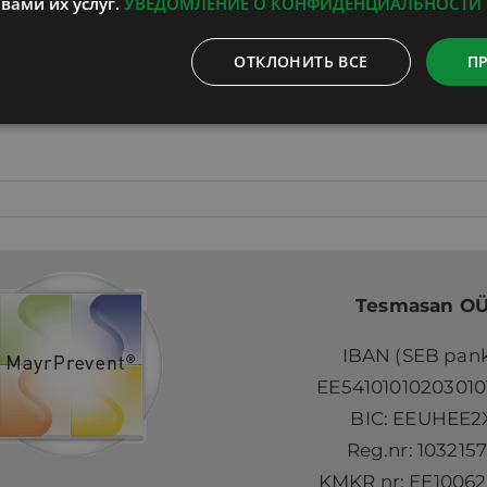
вами их услуг.
УВЕДОМЛЕНИЕ О КОНФИДЕНЦИАЛЬНОСТИ
ОТКЛОНИТЬ ВСЕ
П
рофилактическое голодание очищает и укрепляет
дание применяется для лечения конкретного за
Tesmasan O
IBAN (SEB pank
EE54101010203010
BIC: EEUHEE2
Reg.nr: 103215
KMKR nr: EE10062