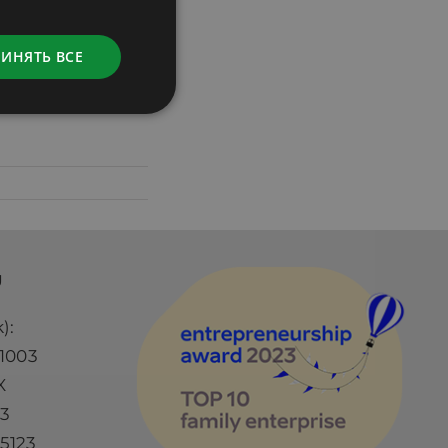
LATVIAN
РИНЯТЬ ВСЕ
 организм,
болевания под
Ü
):
1003
X
73
5123