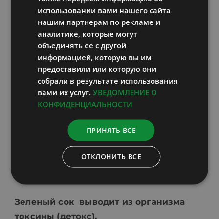
При их нехватке функции организма
использовании вами нашего сайта
нарушаются.
нашим партнерам по рекламе и
аналитике, которые могут
Например, дефицит цинка может сделать
объединять ее с другой
вас значительно более восприимчивым к
информацией, которую вы им
предоставили или которую они
простуде или гриппу. Ежедневная доза
собрали в результате использования
витамина С также необходима для
вами их услуг.
УВЕДОМЛЕНИЕ О
поддержания вашего иммунитета
КОНФИДЕНЦИАЛЬНОСТИ
сильным. Употребление зеленого сока
каждый день — это простой способ
ПРИНЯТЬ ВСЕ
пополнить питательные вещества,
необходимые вашей иммунной системе.
ОТКЛОНИТЬ ВСЕ
ДЕТОКС
Зеленый сок выводит из организма
токсины (детокс)
.