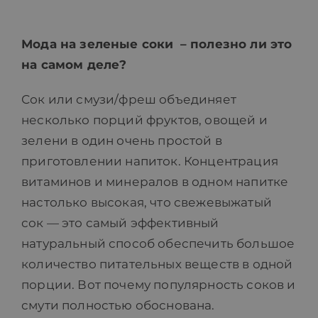
ПРАЙС-ЛИСТ
Мода на зеленые соки
– полезно ли это
на самом деле?
БЛОГ
Сок или смузи/фреш объединяет
несколько порций фруктов, овощей и
МАГАЗИН
зелени в один очень простой в
приготовлении напиток. Концентрация
FAQ
витаминов и минералов в одном напитке
настолько высокая, что свежевыжатый
КОНТАКТ
сок — это самый эффективный
натуральный способ обеспечить большое
количество питательных веществ в одной
порции. Вот почему популярность соков и
смути полностью обоснована.