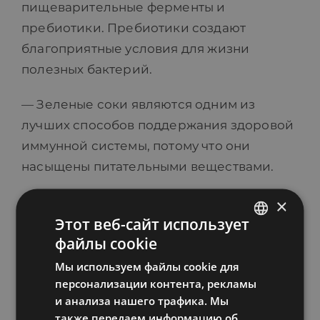
пищеварительные ферменты и
пребиотики. Пребиотики создают
благоприятные условия для жизни
полезных бактерий.
— Зеленые соки являются одним из
лучших способов поддержания здоровой
иммунной системы, потому что они
насыщены питательными веществами.
Подобно тому, как автомобиль нуждается
×
Этот веб-сайт использует
в бензине и моторном масле, ваша
файлы cookie
иммунная система нуждается в
ESTONIAN
определенных питательных веществах
Мы используем файлы cookie для
RUSSIAN
персонализации контента, рекламы
для правильной работы. Питательные
ENGLISH
и анализа нашего трафика. Мы
вещества должны постоянно пополняться.
также передаем информацию об
LATVIAN