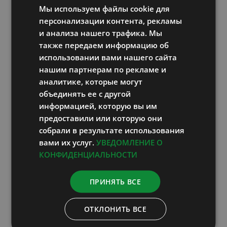
Мы используем файлы cookie для
RUSSIAN
персонализации контента, рекламы
ENGLISH
и анализа нашего трафика. Мы
также передаем информацию об
LATVIAN
использовании вами нашего сайта
Генетический тест на
нашим партнерам по рекламе и
аналитике, которые могут
риск заболевания в
объединять ее с другой
домашних условиях
информацией, которую вы им
предоставили или которую они
195,00
€
включает НДС
собрали в результате использования
вами их услуг.
УВЕДОМЛЕНИЕ О
КОНФИДЕНЦИАЛЬНОСТИ
В корзину
Информация
ПРИНЯТЬ ВСЕ
ОТКЛОНИТЬ ВСЕ