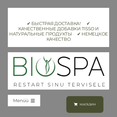
Skip
to
content
✔ БЫСТРАЯ ДОСТАВКА! ✔
КАЧЕСТВЕННЫЕ ДОБАВКИ TISSO И
НАТУРАЛЬНЫЕ ПРОДУКТЫ ✔ НЕМЕЦКОЕ
КАЧЕСТВО
Menüü
МАГАЗИН
Loodus BIOSPA