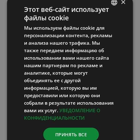
×
Этот веб-сайт использует
— Какие курсы поста или диеты вы
файлы cookie
ESTONIAN
рекомендуете людям?
Мы используем файлы cookie для
RUSSIAN
персонализации контента, рекламы
— Самая радикальная программа –
ENGLISH
и анализа нашего трафика. Мы
обычный пост, длящийся 1-7 дней, он дает
также передаем информацию об
LATVIAN
отдых пищеварительному тракту, дает
использовании вами нашего сайта
энергию, лечит многие болезни, а также
нашим партнерам по рекламе и
депрессивные состояния. К тому же
аналитике, которые могут
объединять ее с другой
человек, который постится, теряет за
информацией, которую вы им
неделю в среднем 5-7 кг веса. Отдельной
предоставили или которую они
программой рекомендую также детокс-
собрали в результате использования
диету, она очищает организм, выводя
вами их услуг.
УВЕДОМЛЕНИЕ О
различные токсины; при дневном
КОНФИДЕНЦИАЛЬНОСТИ
калораже 500-600 килокалорий. Третьим
ПРИНЯТЬ ВСЕ
вариантом предлагаем