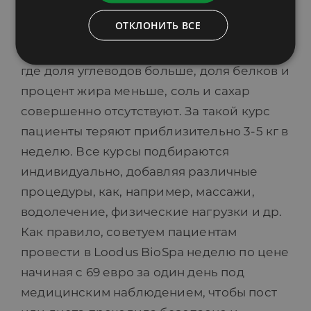
сбалансированный курс диеты
ОТКЛОНИТЬ ВСЕ
Балтийского моря на 1000-1400
килокалорий и 5 приемов пищи в день,
где доля углеводов больше, доля белков и
процент жира меньше, соль и сахар
совершенно отсутствуют. За такой курс
пациенты теряют приблизительно 3-5 кг в
неделю. Все курсы подбираются
индивидуально, добавляя различные
процедуры, как, например, массажи,
водолечение, физические нагрузки и др.
Как правило, советуем пациентам
провести в Loodus BioSpa неделю по цене
начиная c 69 евро за один день под
медицинским наблюдением, чтобы пост