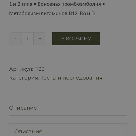
1 и 2 типа • Венозная тромбоэмболия •
Метаболизм витаминов B12, B6 и D
В КОРЗИНУ
Количество
товара
Генетический
тест
Артикул:
1123
на
Категория:
Тесты и исследования
риск
заболевания
в
Описание
домашних
условиях
Описание