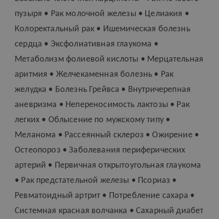
пузыря • Рак молочной железы • Целиакия •
Колоректальный рак • Ишемическая болезнь
сердца • Эксфолиативная глаукома •
Метаболизм фолиевой кислоты • Мерцательная
аритмия • Желч
е
каменная болезнь • Рак
желудка •
Болезнь Грейвса
• Внутричерепная
аневризма • Непереносимость лактозы • Рак
легких • Облысение по мужскому типу •
Меланома • Рассеянный склероз • Ожирение •
Остеопороз • Заболевания периферических
артерий • Первичная открытоугольная глаукома
• Рак предстательной железы • Псориаз •
Ревматоидный артрит • Потребление сахара •
Системная красная волчанка • Сахарный диабет