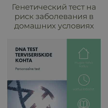
Генетический тест на
Программы и процедуры
риск заболевания в
домашних условиях
Бронирование
Прайс-лист
Блог
Магазин
FAQ