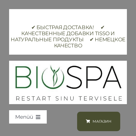
Skip
to
content
✔ БЫСТРАЯ ДОСТАВКА! ✔
КАЧЕСТВЕННЫЕ ДОБАВКИ TISSO И
НАТУРАЛЬНЫЕ ПРОДУКТЫ ✔ НЕМЕЦКОЕ
КАЧЕСТВО
Menüü
МАГАЗИН
Loodus BIOSPA