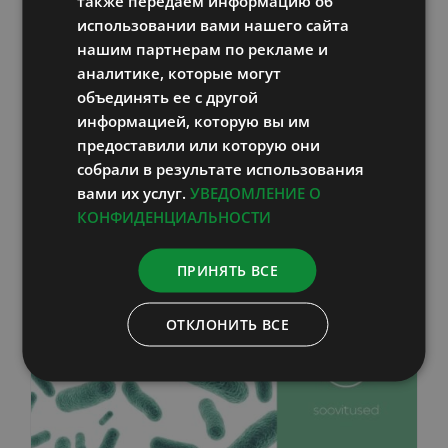
также передаем информацию об
LATVIAN
использовании вами нашего сайта
В корзину
Информация
нашим партнерам по рекламе и
аналитике, которые могут
объединять ее с другой
информацией, которую вы им
предоставили или которую они
собрали в результате использования
вами их услуг.
УВЕДОМЛЕНИЕ О
КОНФИДЕНЦИАЛЬНОСТИ
ПРИНЯТЬ ВСЕ
ОТКЛОНИТЬ ВСЕ