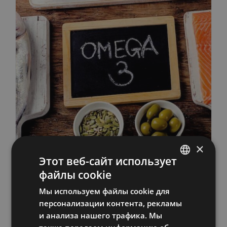
×
Omegametrix —
Этот веб-сайт использует
файлы cookie
домашний тест +
ESTONIAN
консультация
Мы используем файлы cookie для
RUSSIAN
персонализации контента, рекламы
100,00
€
ENGLISH
и анализа нашего трафика. Мы