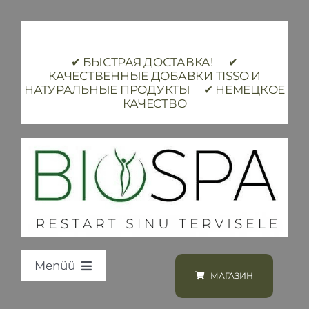
Skip
to
content
✔ БЫСТРАЯ ДОСТАВКА! ✔
КАЧЕСТВЕННЫЕ ДОБАВКИ TISSO И
НАТУРАЛЬНЫЕ ПРОДУКТЫ ✔ НЕМЕЦКОЕ
КАЧЕСТВО
Menüü
МАГАЗИН
Loodus BIOSPA