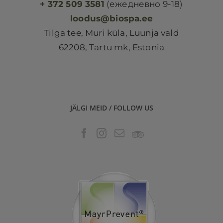
+ 372 509 3581
(ежедневно 9-18)
loodus@biospa.ee
Tilga tee, Muri küla, Luunja vald
62208, Tartu mk, Estonia
JÄLGI MEID / FOLLOW US