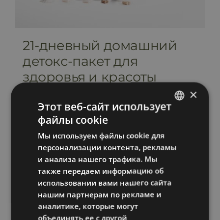
21-дневный домашний
детокс-пакет для
здоровья и красоты
×
279,00
€
включает НДС
Этот веб-сайт использует
файлы cookie
ESTONIAN
В корзину
Информация
Мы используем файлы cookie для
RUSSIAN
персонализации контента, рекламы
ENGLISH
и анализа нашего трафика. Мы
также передаем информацию об
LATVIAN
использовании вами нашего сайта
нашим партнерам по рекламе и
аналитике, которые могут
объединять ее с другой