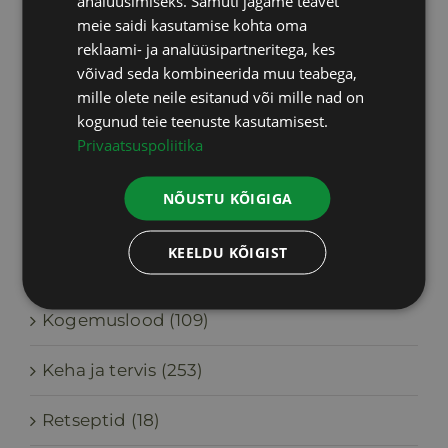
analüüsimiseks. Samuti jagame teavet
Keha ja tervis
meie saidi kasutamise kohta oma
LATVIAN
reklaami- ja analüüsipartneritega, kes
võivad seda kombineerida muu teabega,
mille olete neile esitanud või mille nad on
kogunud teie teenuste kasutamisest.
Otsi
Privaatsuspoliitika
Search
NÕUSTU KÕIGIGA
for:
KEELDU KÕIGIST
Kategooriad
Kogemuslood (109)
Keha ja tervis (253)
Retseptid (18)