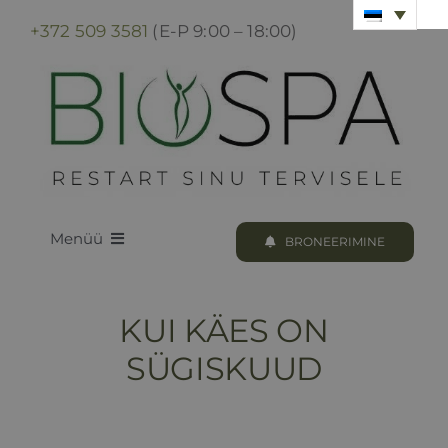
Skip
+372 509 3581
(E-P 9:00 – 18:00)
to
content
Menüü
BRONEERIMINE
LOODUS BIOSPA
KUI KÄES ON
KUURID & PROTSEDUURID
SÜGISKUUD
KUURI BRONEERIMINE