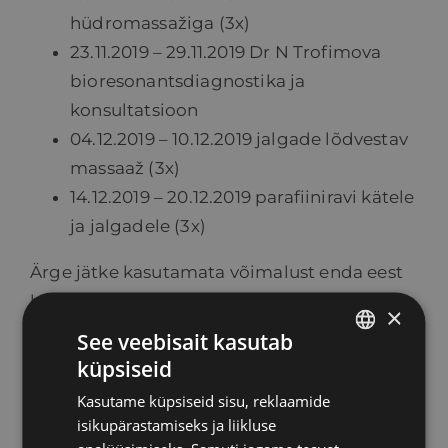
hüdromassažiga (3х)
23.11.2019 – 29.11.2019 Dr N Trofimova
bioresonantsdiagnostika ja
konsultatsioon
04.12.2019 – 10.12.2019 jalgade lõdvestav
massaaž (3х)
14.12.2019 – 20.12.2019 parafiiniravi kätele
ja jalgadele (3х)
Ärge jätke kasutamata võimalust enda eest
hoolitsemiseks ja registreeruge kohe, sest
×
kohtade arv on piiratud!
See veebisait kasutab
* Kinkeravi 7-päevase programmiga.
küpsiseid
ESTONIAN
Kasutame küpsiseid sisu, reklaamide
RUSSIAN
BRONEERI OMALE AEG SIIN
isikupärastamiseks ja liikluse
ENGLISH