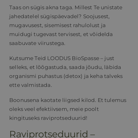
Taas on sügis akna taga. Millest Te unistate
HINNAKIRI
jahedatelel sügispäevadel? Soojusest,
mugavusest, sisemisest rahulolust ja
BLOGI
muidugi tugevast tervisest, et võidelda
saabuvate viirustega.
E-POOD
Kutsume Teid LOODUS BioSpasse – just
selleks, et lõõgastuda, saada jõudu, läbida
KKK
organismi puhastus (detox) ja keha talveks
ette valmistada.
KONTAKT
Boonusena kaotate liigsed kilod. Et tulemus
oleks veel efektiivsem, meie poolt
kingituseks raviprotseduurid!
Raviprotseduurid –