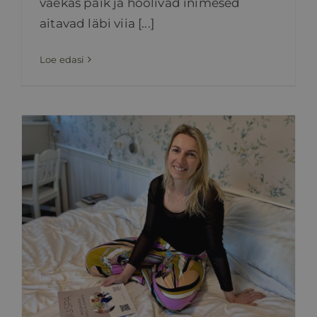
väekas paik ja hoolivad inimesed
aitavad läbi viia [...]
Loe edasi