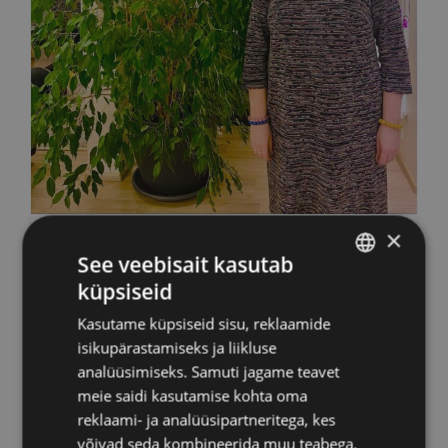
×
Jelizaveta: Detox-
See veebisait kasutab
programm aitas mul
küpsiseid
ESTONIAN
tervise tasakaalu
Kasutame küpsiseid sisu, reklaamide
RUSSIAN
isikupärastamiseks ja liikluse
taastada juba paari
ENGLISH
analüüsimiseks. Samuti jagame teavet
päevaga
meie saidi kasutamise kohta oma
LATVIAN
reklaami- ja analüüsipartneritega, kes
võivad seda kombineerida muu teabega,