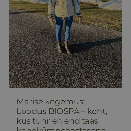
Marise kogemus:
Loodus BIOSPA – koht,
kus tunnen end taas
kahekümneaastasena