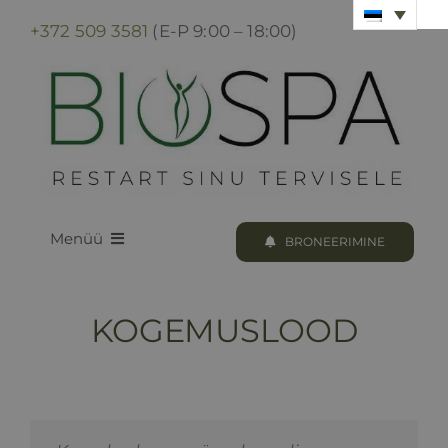
Skip
+372 509 3581
(E-P 9:00 – 18:00)
to
content
Menüü
BRONEERIMINE
LOODUS BIOSPA
KOGEMUSLOOD
KUURID & PROTSEDUURID
KUURI BRONEERIMINE