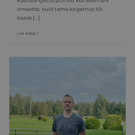
Kaalulangetus polnud küll eesmärk
omaette, kuid tema kogemus tõi
kaasa [...]
Loe edasi