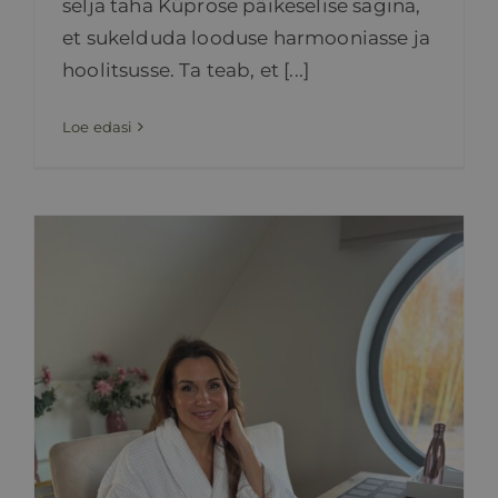
selja taha Küprose päikeselise sagina,
et sukelduda looduse harmooniasse ja
hoolitsusse. Ta teab, et [...]
Loe edasi