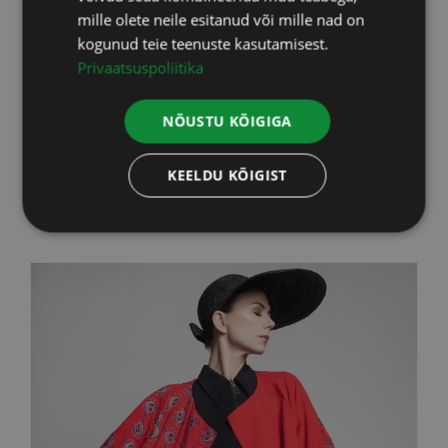
Eelmisel aastal otsustasin võtta oma
mille olete neile esitanud või mille nad on
kogunud teie teenuste kasutamisest.
tervise tõsiselt käsile ja pöördusin
Privaatsuspoliitika
Loodus BIOSPA poole, sest olin
kuulnud palju positiivset tagasisidet.
NÕUSTU KÕIGIGA
Olin juba varem [...]
KEELDU KÕIGIST
Loe edasi