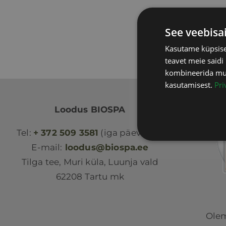
See veebisa
Kasutame küpsisei
teavet meie saidi
kombineerida muu 
kasutamisest.
Pri
Loodus BIOSPA
Tel:
+ 372 509 3581
(iga päev 9-18)
E-mail:
loodus@biospa.ee
Tilga tee, Muri küla, Luunja vald
62208 Tartu mk
Olem