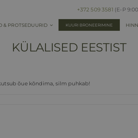
+372 509 3581
(E-P 9:00
D & PROTSEDUURID
HINN
KUURI BRONEERIMINE
KÜLALISED EESTIST
 kutsub õue kõndima, silm puhkab!