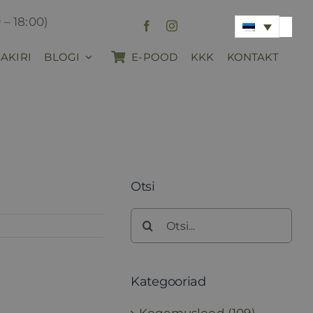
 – 18:00)
AKIRI
BLOGI
E-POOD
KKK
KONTAKT
Otsi
Search
for:
Kategooriad