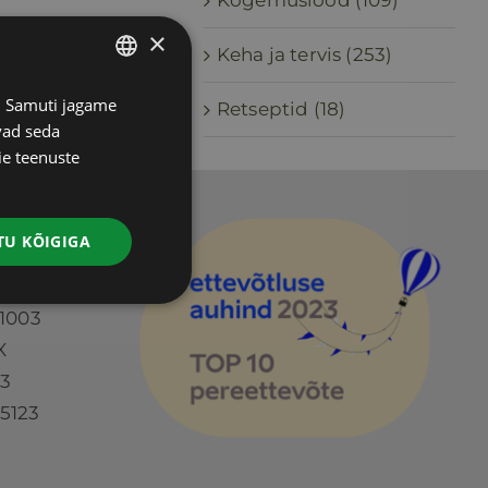
Kogemuslood (109)
×
Keha ja tervis (253)
s. Samuti jagame
ESTONIAN
Retseptid (18)
vad seda
RUSSIAN
ie teenuste
ENGLISH
LATVIAN
Ü
U KÕIGIGA
):
1003
X
73
5123