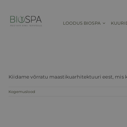
Skip
to
content
LOODUS BIOSPA
KUURI
Kiidame võrratu maastikuarhitektuuri eest, mis
Kogemuslood