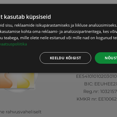
it kasutab küpsiseid
d sisu, reklaamide isikupärastamiseks ja liikluse analüüsimisek
 kasutamise kohta oma reklaami- ja analüüsipartneritega, kes või
teabega, mille olete neile esitanud või mille nad on kogunud te
vaatsuspoliitika
Tesmasan O
KEELDU KÕIGIST
NÕUST
IBAN (SEB pank
EE54101010203010
BIC: EEUHEE2
Reg.nr: 103215
KMKR nr: EE10062
e rahvusvaheliselt