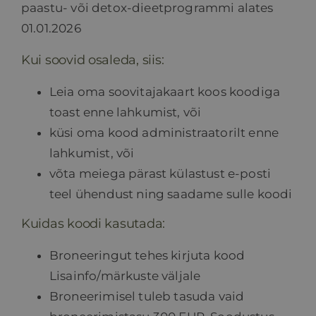
paastu- või detox-dieetprogrammi alates
01.01.2026
Kui soovid osaleda, siis:
Leia oma soovitajakaart koos koodiga
toast enne lahkumist, või
küsi oma kood administraatorilt enne
lahkumist, või
võta meiega pärast külastust e-posti
teel ühendust ning saadame sulle koodi
Kuidas koodi kasutada:
Broneeringut tehes kirjuta kood
Lisainfo/märkuste väljale
Broneerimisel tuleb tasuda vaid