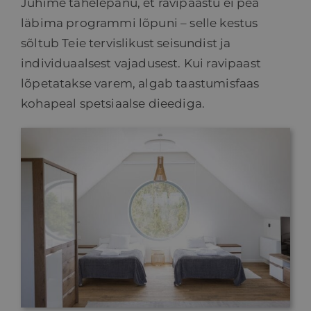
Juhime tähelepanu, et ravipaastu ei pea
läbima programmi lõpuni – selle kestus
sõltub Teie tervislikust seisundist ja
individuaalsest vajadusest. Kui ravipaast
lõpetatakse varem, algab taastumisfaas
kohapeal spetsiaalse dieediga.