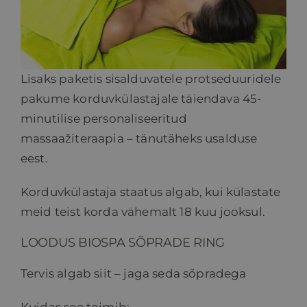
Lisaks paketis sisalduvatele protseduuridele
pakume korduvkülastajale täiendava 45-
minutilise personaliseeritud
massaažiteraapia – tänutäheks usalduse
eest.
Korduvkülastaja staatus algab, kui külastate
meid teist korda vähemalt 18 kuu jooksul.
LOODUS BIOSPA SÕPRADE RING
Tervis algab siit – jaga seda sõpradega