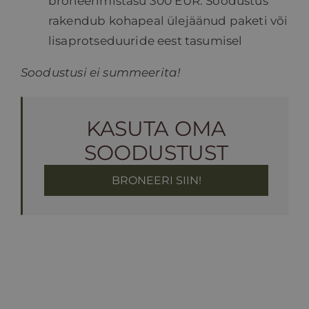
broneerimistasu 300 EUR. Soodustus
rakendub kohapeal ülejäänud paketi või
lisaprotseduuride eest tasumisel
Soodustusi ei summeerita!
KASUTA OMA
SOODUSTUST
BRONEERI SIIN!