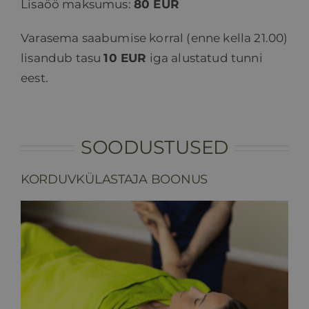
Lisaöö maksumus:
80 EUR
Varasema saabumise korral (enne kella 21.00)
lisandub tasu
10 EUR
iga alustatud tunni
eest.
SOODUSTUSED
KORDUVKÜLASTAJA BOONUS