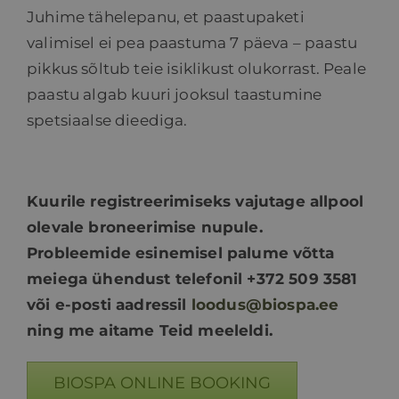
Juhime tähelepanu, et paastupaketi
valimisel ei pea paastuma 7 päeva – paastu
pikkus sõltub teie isiklikust olukorrast. Peale
paastu algab kuuri jooksul taastumine
spetsiaalse dieediga.
Kuurile registreerimiseks vajutage allpool
olevale broneerimise nupule.
Probleemide esinemisel palume võtta
meiega ühendust telefonil +372 509 3581
või e-posti aadressil
loodus@biospa.ee
ning me aitame Teid meeleldi.
BIOSPA ONLINE BOOKING