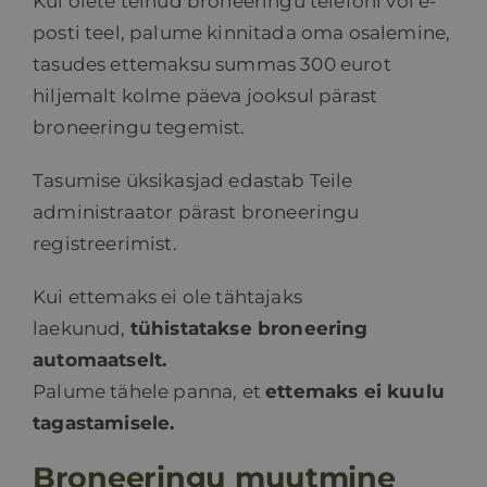
Kui olete teinud broneeringu telefoni või e-
posti teel, palume kinnitada oma osalemine,
tasudes ettemaksu summas 300 eurot
hiljemalt kolme päeva jooksul pärast
broneeringu tegemist.
Tasumise üksikasjad edastab Teile
administraator pärast broneeringu
registreerimist.
Kui ettemaks ei ole tähtajaks
laekunud,
tühistatakse broneering
automaatselt.
Palume tähele panna, et
ettemaks ei kuulu
tagastamisele.
Broneeringu muutmine