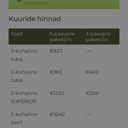
PROGRAMM
HINNAKIRI
Kuuride hinnad
BLOGI
Toad
6-paevane
3-päevane
pakett/in.
pakett/in.
E-POOD
3-kohaline
€825
---
tuba
KKK
2-kohaline
€965
€400
tuba
KONTAKT
2-kohaline
€1250
€500
SUPERIOR
2-kohaline
€1640
---
SVIIT