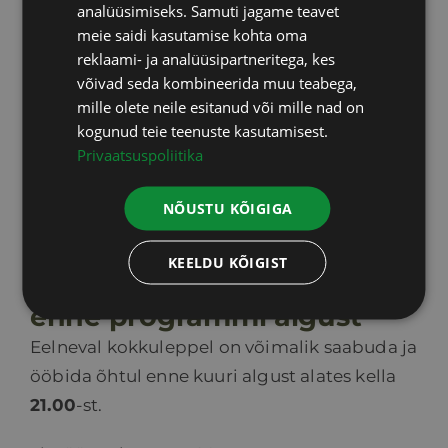
ENGLISH
analüüsimiseks. Samuti jagame teavet
lahenduse.
meie saidi kasutamise kohta oma
LATVIAN
reklaami- ja analüüsipartneritega, kes
NB! Administratsioon jätab endale õiguse
võivad seda kombineerida muu teabega,
hindu, paketisiseseid protseduure ja nende
mille olete neile esitanud või mille nad on
koguseid muuta ette teatamata. Tasutud
kogunud teie teenuste kasutamisest.
teenuste eest, mis on jäänud kasutamata
Privaatsuspoliitika
Loodus BIOSPA’st mitteolenevatel põhjustel
(puhkuse katkestamine, protseduurist
NÕUSTU KÕIGIGA
keeldumine jms), raha tagasi ei maksta.
KEELDU KÕIGIST
Saabumine eelmisel õhtul
enne programmi algust
Eelneval kokkuleppel on võimalik saabuda ja
ööbida õhtul enne kuuri algust alates kella
21.00
-st.