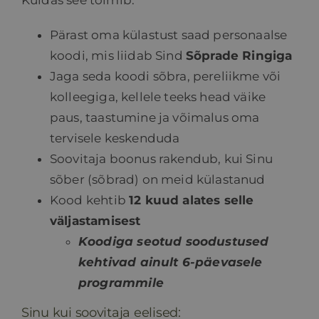
Kuidas see toimib:
Pärast oma külastust saad personaalse
koodi, mis liidab Sind
Sõprade Ringiga
Jaga seda koodi sõbra, pereliikme või
kolleegiga, kellele teeks head väike
paus, taastumine ja võimalus oma
tervisele keskenduda
Soovitaja boonus rakendub, kui Sinu
sõber (sõbrad) on meid külastanud
Kood kehtib
12 kuud alates selle
väljastamisest
Koodiga seotud soodustused
kehtivad ainult 6-päevasele
programmile
Sinu kui soovitaja eelised: