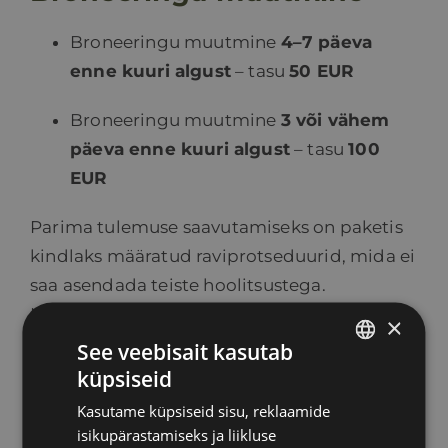
Broneeringu muutmine
4–7 päeva
enne kuuri algust
– tasu
50 EUR
Broneeringu muutmine
3 või vähem
päeva enne kuuri algust
– tasu
100
EUR
Parima tulemuse saavutamiseks on paketis
kindlaks määratud raviprotseduurid, mida ei
saa asendada teiste hoolitsustega.
Meie professionaalses ja sõbralikus
×
meeskonnas viivad protseduure läbi nii
See veebisait kasutab
mehed kui naised. Kui see pole teile
küpsiseid
ESTONIAN
vastuvõetav, palume broneeringu tegemisel
Kasutame küpsiseid sisu, reklaamide
RUSSIAN
sellest teada anda ja me püüame leida
isikupärastamiseks ja liikluse