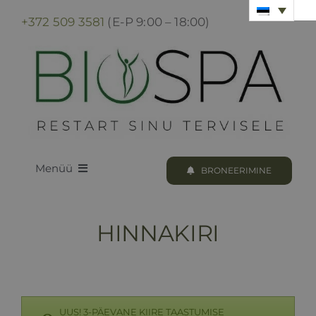
Skip
+372 509 3581
(E-P 9:00 – 18:00)
to
content
Menüü
BRONEERIMINE
LOODUS BIOSPA
HINNAKIRI
KUURID & PROTSEDUURID
KUURI BRONEERIMINE
UUS! 3-PÄEVANE KIIRE TAASTUMISE