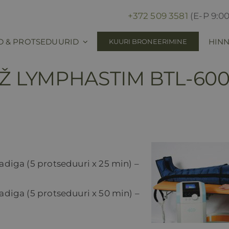
+372 509 3581
(E-P 9:00
D & PROTSEDUURID
HINN
KUURI BRONEERIMINE
 LYMPHASTIM BTL-60
iga (5 protseduuri х 25 min) –
iga (5 protseduuri х 50 min) –