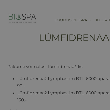
Skip
to
content
LOODUS BIOSPA
KUURI
LÜMFIDRENAAŽ
Pakume võimalust lümfidrenaažiks:
Lümfidrenaaž Lymphastim BTL-6000 aparaad
90.-
Lümfidrenaaž Lymphastim BTL-6000 aparaad
130.-