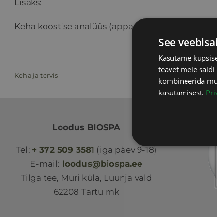
Lisaks:
Keha koostise analüüs (apparaadiga) kuuri viimas
See veebisa
Kasutame küpsisei
teavet meie saidi
Keha ja tervis
kombineerida muu 
kasutamisest.
Pri
Loodus BIOSPA
Tel:
+ 372 509 3581
(iga päev 9-18)
E-mail:
loodus@biospa.ee
Tilga tee, Muri küla, Luunja vald
62208 Tartu mk