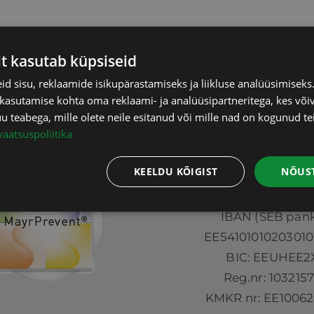
el päeval – 10.-
it kasutab küpsiseid
d sisu, reklaamide isikupärastamiseks ja liikluse analüüsimisek
 kasutamise kohta oma reklaami- ja analüüsipartneritega, kes või
teabega, mille olete neile esitanud või mille nad on kogunud te
vaatsuspoliitika
KEELDU KÕIGIST
NÕUST
Tesmasan O
IBAN (SEB pank
EE54101010203010
BIC: EEUHEE2
Reg.nr: 103215
KMKR nr: EE10062