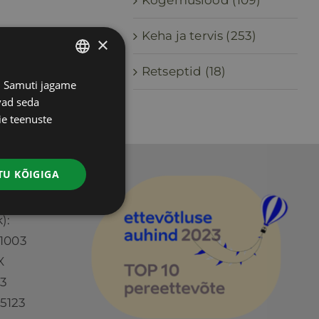
Kogemuslood (109)
Keha ja tervis (253)
×
Retseptid (18)
s. Samuti jagame
ESTONIAN
vad seda
RUSSIAN
ie teenuste
ENGLISH
LATVIAN
U KÕIGIGA
Ü
):
1003
X
73
5123