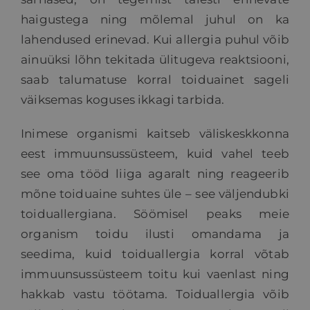
haigustega ning mõlemal juhul on ka
lahendused erinevad. Kui allergia puhul võib
ainuüksi lõhn tekitada ülitugeva reaktsiooni,
saab talumatuse korral toiduainet sageli
väiksemas koguses ikkagi tarbida.
Inimese organismi kaitseb väliskeskkonna
eest immuunsussüsteem, kuid vahel teeb
see oma tööd liiga agaralt ning reageerib
mõne toiduaine suhtes üle – see väljendubki
toiduallergiana. Söömisel peaks meie
organism toidu ilusti omandama ja
seedima, kuid toiduallergia korral võtab
immuunsussüsteem toitu kui vaenlast ning
hakkab vastu töötama. Toiduallergia võib