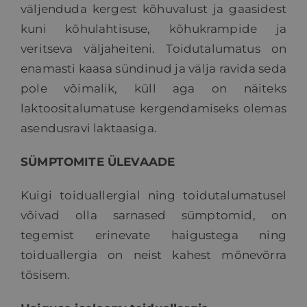
väljenduda kergest kõhuvalust ja gaasidest
kuni kõhulahtisuse, kõhukrampide ja
veritseva väljaheiteni. Toidutalumatus on
enamasti kaasa sündinud ja välja ravida seda
pole võimalik, küll aga on näiteks
laktoositalumatuse kergendamiseks olemas
asendusravi laktaasiga.
SÜMPTOMITE ÜLEVAADE
Kuigi toiduallergial ning toidutalumatusel
võivad olla sarnased sümptomid, on
tegemist erinevate haigustega ning
toiduallergia on neist kahest mõnevõrra
tõsisem.