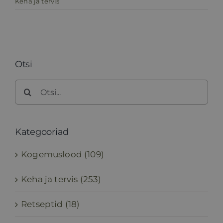
Keha ja tervis
Otsi
Search
for:
Kategooriad
Kogemuslood (109)
Keha ja tervis (253)
Retseptid (18)