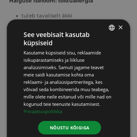
Haiguse iseloom: toiduallergia
tuleb tavaliselt äkki
võib esile kutsuda ka väike kogus toitu
×
See veebisait kasutab
tekib alati toiduallergeeni söömisel
küpsiseid
võib olla eluohtlik
ESTONIAN
Kasutame küpsiseid sisu, reklaamide
RUSSIAN
Haiguse iseloom: toidutalutamtus
isikupärastamiseks ja liikluse
ENGLISH
analüüsimiseks. Samuti jagame teavet
ei ilmne üldjuhul ootamatult
meie saidi kasutamise kohta oma
LATVIAN
tekib enamasti vaid suurema ja sageda
reklaami- ja analüüsipartneritega, kes
teatud toidu tarvitamise tagajärjel
võivad seda kombineerida muu teabega,
mille olete neile esitanud või mille nad on
tavaliselt ei ole eluohtlik
kogunud teie teenuste kasutamisest.
Privaatsuspoliitika
Sümptomid: toiduallergia
lööve, nõgestõbi või nahasügelus
NÕUSTU KÕIGIGA
hingamisraskused