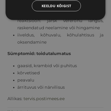
KEELDU KÕIGIST
valu rinnus
eluohtlik süsteemne ehk anafülaktiline
reaktsioon: järsk vererõhu langus,
raskendatud neelamine või hingamine
iiveldus, kõhuvalu, kõhulahtisus ja
oksendamine
Sümptomid: toidutalumatus
gaasid, krambid või puhitus
kõrvetised
peavalu
ärrituvus või närvilisus
Allikas:
tervis.postimees.ee