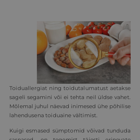
HINNAKIRI
BLOGI
E-POOD
KKK
Toiduallergiat ning toidutalumatust aetakse
KONTAKT
sageli segamini või ei tehta neil üldse vahet.
Mõlemal juhul näevad inimesed ühe põhilise
lahendusena toiduaine vältimist.
Kuigi esmased sümptomid võivad tunduda
sarnased, on tegemist täiesti erinevate