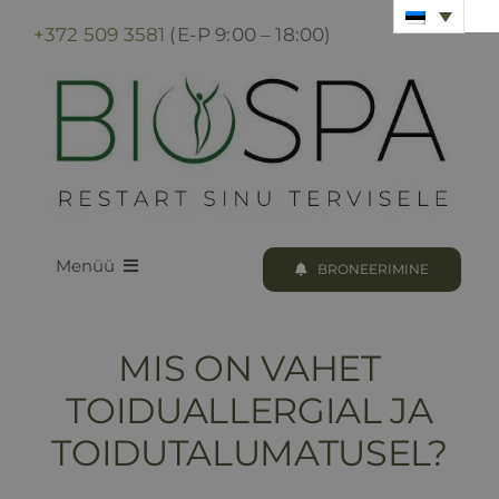
Skip
+372 509 3581
(E-P 9:00 – 18:00)
to
content
Menüü
BRONEERIMINE
LOODUS BIOSPA
MIS ON VAHET
KUURID & PROTSEDUURID
TOIDUALLERGIAL JA
TOIDUTALUMATUSEL?
KUURI BRONEERIMINE