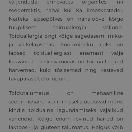
väljenduda erinevates organites, nii
seedetraktis, nahal kui ka limaskestadel.
Näiteks lapsepõlves on nahalööve kõige
tüüpilisem toiduallergia väljund.
Toiduallergia ongi kõige sagedasem imiku-
ja väikelapseeas. Koolimineku ajaks on
lapsed toiduallergiast enamasti välja
kasvanud. Täiskasvanueas on toiduallergiad
harvemad, kuid tõsisemad ning kestavad
tavapäraselt elu lõpuni.
Toidutalumatus on mehaaniline
seedimishäire, kui inimesel puuduvad mõne
kindla toiduaine lagundamiseks vajalikud
vahendid. Kõige enam levinud häired on
laktoosi- ja gluteenitalumatus. Haigus võib