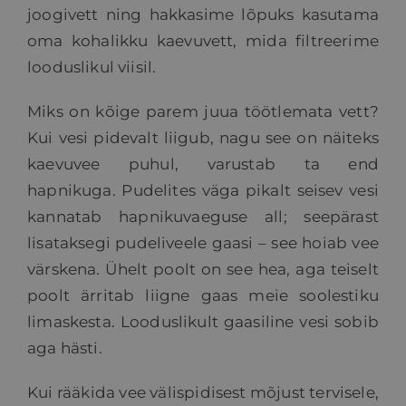
joogivett ning hakkasime lõpuks kasutama
oma kohalikku kaevuvett, mida filtreerime
looduslikul viisil.
Miks on kõige parem juua töötlemata vett?
Kui vesi pidevalt liigub, nagu see on näiteks
kaevuvee puhul, varustab ta end
hapnikuga. Pudelites väga pikalt seisev vesi
kannatab hapnikuvaeguse all; seepärast
lisataksegi pudeliveele gaasi – see hoiab vee
värskena. Ühelt poolt on see hea, aga teiselt
poolt ärritab liigne gaas meie soolestiku
limaskesta. Looduslikult gaasiline vesi sobib
aga hästi.
Kui rääkida vee välispidisest mõjust tervisele,