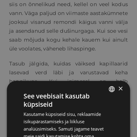
siis on õnnelikud need, kellel on veel kodus
vann. Väga paljud on viimaste aastakümnete
jooksul visanud remondi käigus vanni välja
ja asendanud selle dušinurgaga. Kui soe vesi
saab mõjuda kogu kehale kauem kui ainult
üle voolates, väheneb lihaspinge.
Tasub jälgida, kuidas väiksed kapillaarid
lasevad verd läbi ja varustavad keha
hapnikuga. Kui inimesel on halb
×
verevarustus, on tema käed-jalad külmad,
See veebisait kasutab
tekivad krambid või probleemid liigestega,
küpsiseid
ESTONIAN
sest toit ei jõua neisse organitesse.
Kasutame küpsiseid sisu, reklaamide
RUSSIAN
Samamoodi on peaga: kui see on uimane,
isikupärastamiseks ja liikluse
käib ringi, valutab või on kaelasooned kinni,
ENGLISH
analüüsimiseks. Samuti jagame teavet
tuleb see asjaolust, et pähe minevad
meie saidi kasutamise kohta oma
LATVIAN