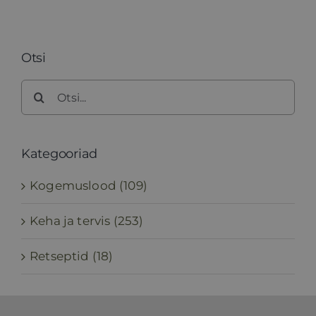
Otsi
Search
for:
Kategooriad
Kogemuslood (109)
Keha ja tervis (253)
Retseptid (18)