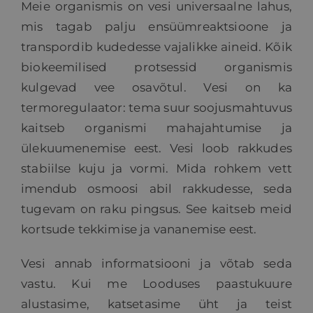
Meie organismis on vesi universaalne lahus,
mis tagab palju ensüümreaktsioone ja
transpordib kudedesse vajalikke aineid. Kõik
biokeemilised protsessid organismis
kulgevad vee osavõtul. Vesi on ka
termoregulaator: tema suur soojusmahtuvus
kaitseb organismi mahajahtumise ja
ülekuumenemise eest. Vesi loob rakkudes
stabiilse kuju ja vormi. Mida rohkem vett
imendub osmoosi abil rakkudesse, seda
tugevam on raku pingsus. See kaitseb meid
kortsude tekkimise ja vananemise eest.
Vesi annab informatsiooni ja võtab seda
vastu. Kui me Looduses paastukuure
alustasime, katsetasime üht ja teist