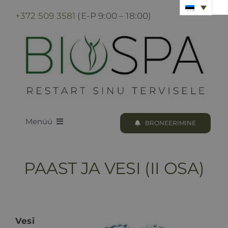
Skip
+372 509 3581
(E-P 9:00 – 18:00)
to
content
Menüü
BRONEERIMINE
LOODUS BIOSPA
PAAST JA VESI (II OSA)
KUURID & PROTSEDUURID
KUURI BRONEERIMINE
Vesi