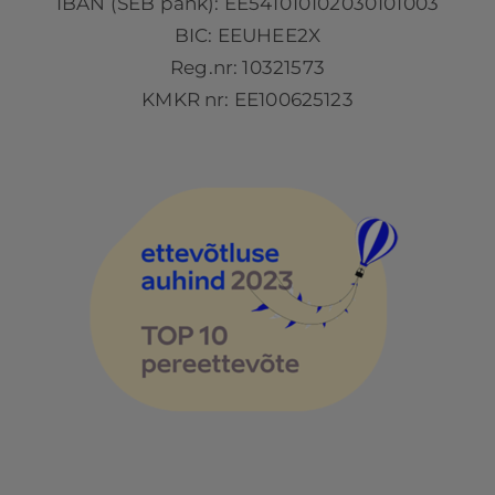
IBAN (SEB pank): EE541010102030101003
BIC: EEUHEE2X
Reg.nr: 10321573
KMKR nr: EE100625123