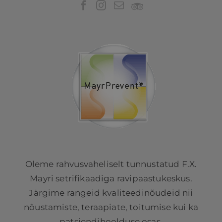
Oleme rahvusvaheliselt tunnustatud F.X.
Mayri setrifikaadiga ravipaastukeskus.
Järgime rangeid kvaliteedinõudeid nii
nõustamiste, teraapiate, toitumise kui ka
patsiendihoolduse osas.