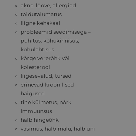
akne, lööve, allergiad
toidutalumatus
liigne kehakaal
probleemid seedimisega –
puhitus, kõhukinnisus,
kõhulahtisus
kõrge vererõhk või
kolesterool
liigesevalud, tursed
erinevad kroonilised
haigused
tihe külmetus, nõrk
immuunsus
halb hingeõhk
väsimus, halb mälu, halb uni