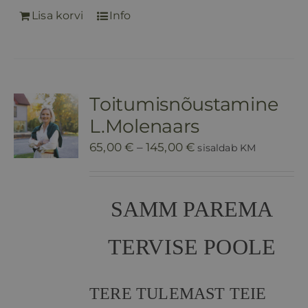
Lisa korvi
Info
Toitumisnõustamine
L.Molenaars
Hinnavahemik:
65,00
€
–
145,00
€
sisaldab KM
65,00 €
kuni
SAMM PAREMA
145,00 €
TERVISE POOLE
TERE TULEMAST TEIE