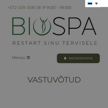
Skip
+372 509 3581
(E-P 9:00 – 18:00)
to
content
Menüü
BRONEERIMINE
LOODUS BIOSPA
VASTUVÕTUD
KUURID & PROTSEDUURID
KUURI BRONEERIMINE