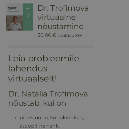
Dr. Trofimova
HINNAKIRI
virtuaalne
nõustamine
BLOGI
50,00
€
sisaldab KM
E-POOD
Leia probleemile
lahendus
KKK
virtuaalselt!
KONTAKT
Dr. Natalia Trofimova
nõustab, kui on
pidev nohu, kõhukinnisus,
atoopiline nahk