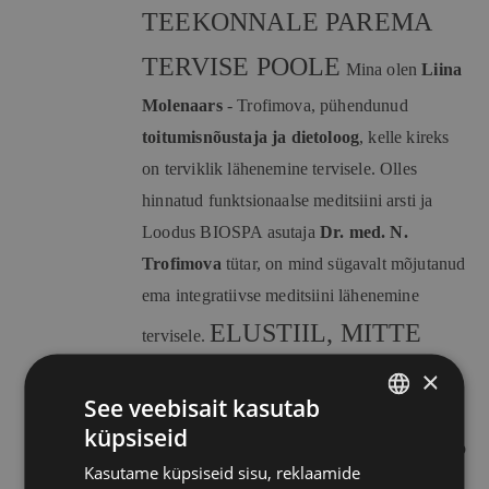
TEEKONNALE PAREMA
TERVISE POOLE
Mina olen
Liina
Molenaars
- Trofimova, pühendunud
toitumisnõustaja ja dietoloog
, kelle kireks
on terviklik lähenemine tervisele. Olles
hinnatud funktsionaalse meditsiini arsti ja
Loodus BIOSPA asutaja
Dr. med.
N.
Trofimova
tütar, on mind sügavalt mõjutanud
ema integratiivse meditsiini lähenemine
ELUSTIIL, MITTE
tervisele.
×
DIEET
Usun, et tõeline tervis ja õnn
See veebisait kasutab
tulevad just teile sobiva elustiili
küpsiseid
ESTONIAN
omaksvõtmisest. Minu lähenemine keskendub
Kasutame küpsiseid sisu, reklaamide
RUSSIAN
sellele, et aidata teil leida teile sobivat