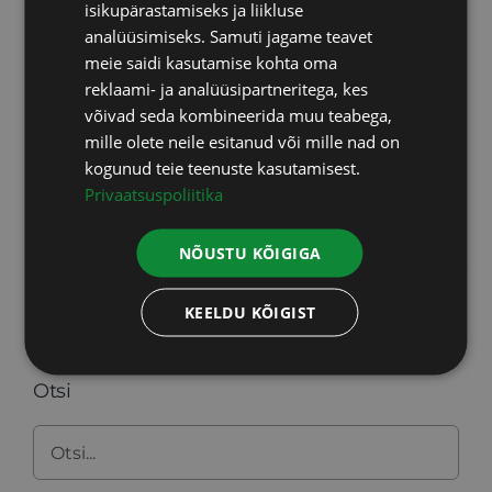
isikupärastamiseks ja liikluse
jätkusuutlikku viisi keha ja meele toitmiseks
ENGLISH
analüüsimiseks. Samuti jagame teavet
ilma dieedi pidamise või kalorite lugemiseta.
meie saidi kasutamise kohta oma
LATVIAN
Koos avastame, millised on teie jaoks õiged
reklaami- ja analüüsipartneritega, kes
võivad seda kombineerida muu teabega,
tervislikud valikuid, mis võimaldavad teil
mille olete neile esitanud või mille nad on
elust täiel rinnal rõõmu tunda.
kogunud teie teenuste kasutamisest.
Privaatsuspoliitika
Vali
Info
Sellel
tootel
NÕUSTU KÕIGIGA
on
mitu
KEELDU KÕIGIST
varianti.
Valikuid
Otsi
saab
teha
tootelehel.