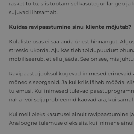
rasket toitu, siis töötamisel kasutegur langeb ja
sujuvad lihtsamalt.
Kuidas ravipaastumine sinu kliente mõjutab?
Külaliste osas ei saa anda ühest hinnangut. Algus
stressiolukorda. Aju käsitleb toidupuudust ohun
mobiliseerub, et ellu jääda. See on see, mis juht
Ravipaastu jooksul kogevad inimesed erinevaid a
mõned siseorganid. Ja kui kriis läheb mööda, s
tulemusi. Kui inimesed tulevad paastuprogrammi 
naha- või seljaprobleemid kaovad ära, kui samal 
Kui meil oleks kasutusel ainult ravipaastumine ja
Analoogne tulemuse oleks siis, kui inimene ainult