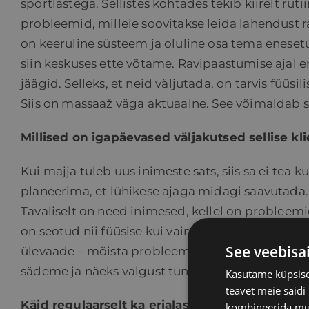
sportlastega. Sellistes kohtades tekib kiirelt rut
probleemid, millele soovitakse leida lahendust 
on keeruline süsteem ja oluline osa tema enese
siin keskuses ette võtame. Ravipaastumise ajal e
jäägid. Selleks, et neid väljutada, on tarvis füüsil
Siis on massaaž väga aktuaalne. See võimaldab 
Millised on igapäevased väljakutsed sellise kl
Kui majja tuleb uus inimeste sats, siis sa ei tea
planeerima, et lühikese ajaga midagi saavutada. 
Tavaliselt on need inimesed, kellel on probleemid i
on seotud nii füüsise kui vaimse olekuga. Selles
See veebisa
ülevaade – mõista probleemi olemust ja leida so
sädeme ja näeks valgust tunneli lõpus. Kui seda 
Kasutame küpsisei
teavet meie saidi
Käid regulaarselt ka erialastel võistlustel. Mi
kombineerida muu 