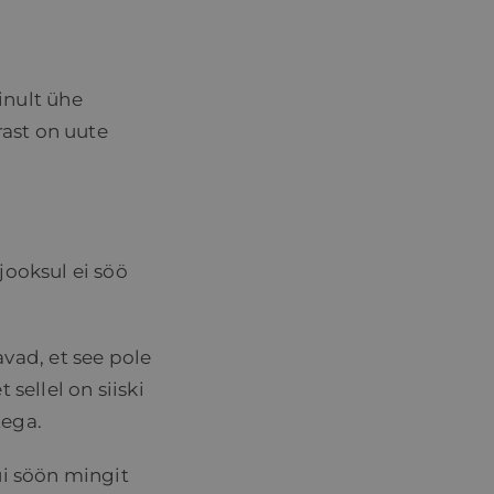
inult ühe
rast on uute
jooksul ei söö
vad, et see pole
ellel on siiski
tega.
ui söön mingit