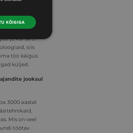
ENGLISH
sionaalsel
LATVIAN
kes analüüsivad
U KÕIGIGA
aab õppida
ub ja kui sa ei
loogiaid, siis
 oma töö käigus
rgad küljed.
ajandite jooksul
uba 3000 aastat
äsitehnikaid,
as. Mis on veel
tundi töötav