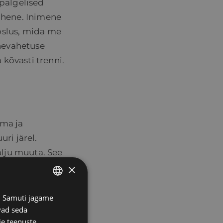
ipalgelised
ahene. Inimene
oslus, mida me
inevahetuse
a kõvasti trenni.
ima ja
ri järel.
palju muuta. See
×
ompleksne
 leiaks taas oma
emaks.
s. Samuti jagame
ESTONIAN
vad seda
RUSSIAN
ie teenuste