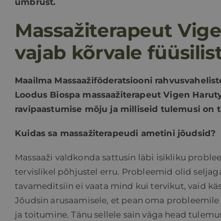
ümbrust.
Massažiterapeut Vige
vajab kõrvale füüsilis
Maailma Massaažiföderatsiooni rahvusvaheliste
Loodus Biospa massaažiterapeut Vigen Haruty
ravipaastumise mõju ja milliseid tulemusi on t
Kuidas sa massažiterapeudi ametini jõudsid?
Massaaži valdkonda sattusin läbi isikliku probleemi
tervislikel põhjustel erru. Probleemid olid seljag
tavameditsiin ei vaata mind kui tervikut, vaid kä
Jõudsin arusaamisele, et pean oma probleemile 
ja toitumine. Tänu sellele sain väga head tulemus