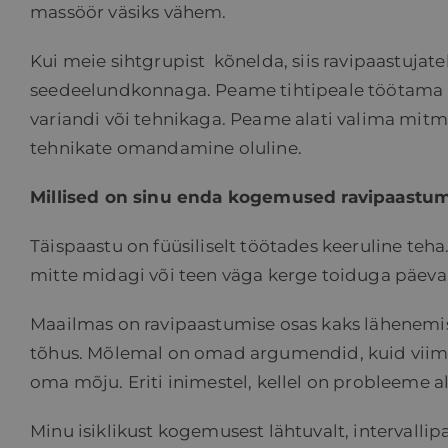
massöör väsiks vähem.
Kui meie sihtgrupist
kõnelda, siis ravipaastuja
seedeelundkonnaga. Peame tihtipeale töötama ro
variandi või tehnikaga. Peame alati valima mitm
tehnikate omandamine oluline.
Millised on sinu enda kogemused ravipaastu
Täispaastu on füüsiliselt töötades keeruline teha
mitte midagi või teen väga kerge toiduga päeva
Maailmas on ravipaastumise osas kaks lähenemist
tõhus. Mõlemal on omad argumendid, kuid viimas
oma mõju. Eriti inimestel, kellel on probleeme
Minu isiklikust kogemusest lähtuvalt, intervallip