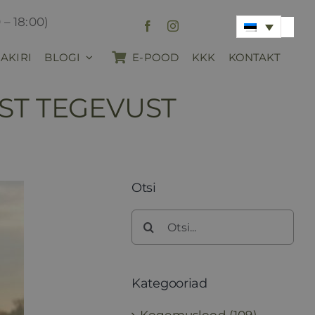
 – 18:00)
AKIRI
BLOGI
E-POOD
KKK
KONTAKT
IST TEGEVUST
Otsi
Search
for:
Kategooriad