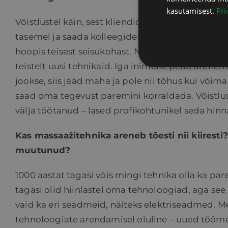
kasutamisest.
Pri
Võistlustel käin, sest kliendid on küll väga rahu
tasemel ja saada kolleegidelt vaadet kõrvalt. Et 
hoopis teisest seisukohast. Need on ka valdkon
teistelt uusi tehnikaid. Iga inimene peab arenem
jookse, siis jääd maha ja pole nii tõhus kui võima
saad oma tegevust paremini korraldada. Võistlu
välja töötanud – lased profikohtunikel seda hinna
Kas massaažitehnika areneb tõesti nii kiiresti
muutunud?
1000 aastat tagasi võis mingi tehnika olla ka pa
tagasi olid hiinlastel oma tehnoloogiad, aga see
vaid ka eri seadmeid, näiteks elektriseadmed. Me k
tehnoloogiate arendamisel oluline – uued tööme