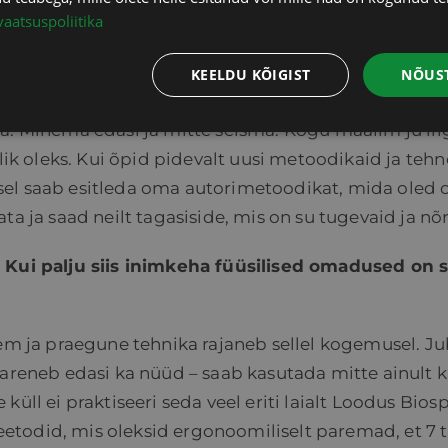
vaatsuspoliitika
l, aga aeg-ajalt soovid endale midagi tõestada profes
lisaks klientidele hindaks ka teised professionaalid, 
KEELDU KÕIGIST
NÕUST
nas uued tutvused, sidemed ja paranevad oskused, s
a. Minema edasi ja mitte seisma. Kogu maailm ju liig
lik oleks. Kui õpid pidevalt uusi metoodikaid ja tehno
sel saab esitleda oma autorimetoodikat, mida oled
ta ja saad neilt tagasiside, mis on su tugevaid ja nõ
? Kui palju siis inimkeha füüsilised omadused on s
rem ja praegune tehnika rajaneb sellel kogemusel. J
 areneb edasi ka nüüd – saab kasutada mitte ainult k
üll ei praktiseeri seda veel eriti laialt Loodus Biosp
etodid, mis oleksid ergonoomiliselt paremad, et 7 