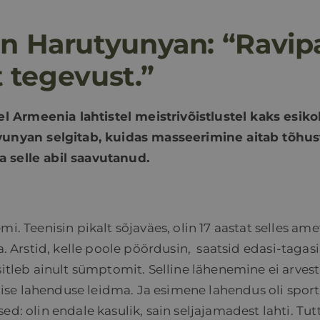
n Harutyunyan: “Ravip
t tegevust.”
l Armeenia lahtistel meistrivõistlustel kaks esik
unyan selgitab, kuidas masseerimine aitab tõhu
a selle abil saavutanud.
. Teenisin pikalt sõjaväes, olin 17 aastat selles amet
a. Arstid, kelle poole pöördusin,
saatsid edasi-tagasi.
sitleb ainult sümptomit. Selline lähenemine ei arvest
ise lahenduse leidma. Ja esimene lahendus oli sport
ed: olin endale kasulik, sain seljajamadest lahti. T