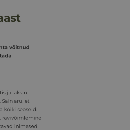
aast
ohta võitnud
stada
is ja läksin
 Sain aru, et
a kõiki seoseid.
, ravivõimlemine
uttavad inimesed