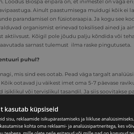
iin. Loodus Biospa eripära on, et inimestel on väga er
ravipaastuga. Ainult paastumisega muidugi kõik ei l
tunde parandamisel on füsioteraapia. Ja kogu see ko
ralduvad organismist erinevad toksilised ained ja a
ist aktiivsust. Kõigil pole jõudu palju kõndida või teh
saavutada sarnast tulemust
ilma raske pingutuseta.
ientuuri puhul?
 kunagi, mis sind ees ootab. Pead väga targalt analüüs
Kõik ootavad ju väikest imet oma 5-7 päevase ravikuu
siklikul või tervislikul tasandil. Ja siis soovitakse 
 kontekstis on väga oluine terapeudi roll, et saada k
it kasutab küpsiseid
biv teraapia, et inimene saaks astuda sammu tagasi,
ei õnnestu saavutada, siis olukord süveneb veel hull
d sisu, reklaamide isikupärastamiseks ja liikluse analüüsimisek
 kasutamise kohta oma reklaami- ja analüüsipartneritega, kes või
da see juurde annab?
teabega, mille olete neile esitanud või mille nad on kogunud te