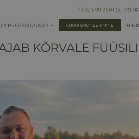
+372 509 3581
(E-P 9:00
D & PROTSEDUURID
HINN
KUURI BRONEERIMINE
AJAB KÕRVALE FÜÜSIL