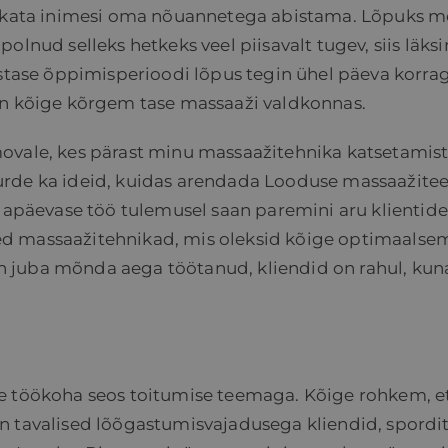
hakata inimesi oma nõuannetega abistama. Lõpuks mõt
olnud selleks hetkeks veel piisavalt tugev, siis läks
astase õppimisperioodi lõpus tegin ühel päeva korra
 on kõige kõrgem tase massaaži valdkonnas.
movale, kes pärast minu massaažitehnika katsetamis
urde ka ideid, kuidas arendada Looduse massaažitee
 Igapäevase töö tulemusel saan paremini aru klientid
lised massaažitehnikad, mis oleksid kõige optimaalse
n juba mõnda aega töötanud, kliendid on rahul, kun
se töökoha seos toitumise teemaga. Kõige rohkem, e
on tavalised lõõgastumisvajadusega kliendid, spordi