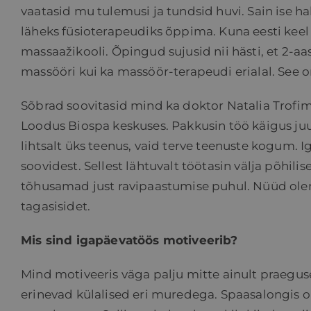
vaatasid mu tulemusi ja tundsid huvi. Sain ise 
läheks füsioterapeudiks õppima. Kuna eesti keel p
massaažikooli. Õpingud sujusid nii hästi, et 2-a
massööri kui ka massöör-terapeudi erialal. See
Sõbrad soovitasid mind ka doktor Natalia Trofi
Loodus Biospa keskuses. Pakkusin töö käigus ju
lihtsalt üks teenus, vaid terve teenuste kogum.
soovidest. Sellest lähtuvalt töötasin välja põhi
tõhusamad just ravipaastumise puhul. Nüüd ole
tagasisidet.
Mis sind igapäevatöös motiveerib?
Mind motiveeris väga palju mitte ainult praegu
erinevad külalised eri muredega. Spaasalongis 