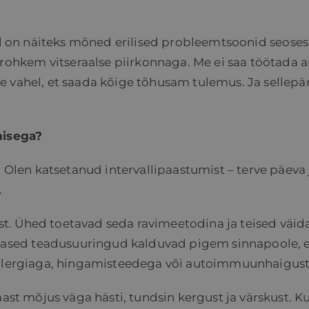
tel on näiteks mõned erilised probleemtsoonid seoses
hkem vitseraalse piirkonnaga. Me ei saa töötada a
e vahel, et saada kõige tõhusam tulemus. Ja sellepä
misega?
. Olen katsetanud intervallipaastumist – terve päeva 
.
. Ühed toetavad seda ravimeetodina ja teised väida
ed teadusuuringud kalduvad pigem sinnapoole, et s
 allergiaga, hingamisteedega või autoimmuunhaigus
aast mõjus väga hästi, tundsin kergust ja värskust. K