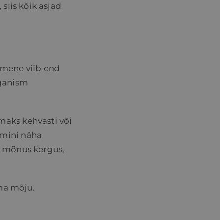
siis kõik asjad
nimene viib end
rganism
maks kehvasti või
emini näha
n mõnus kergus,
ama mõju.