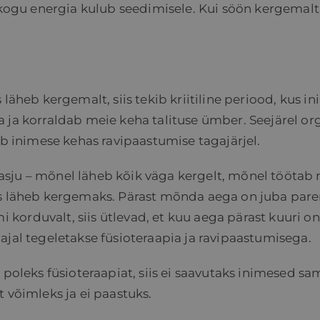
 kogu energia kulub seedimisele. Kui söön kergemalt, 
 läheb kergemalt, siis tekib kriitiline periood, kus i
a ja korraldab meie keha talituse ümber. Seejärel o
ub inimese kehas ravipaastumise tagajärjel.
sju – mõnel läheb kõik väga kergelt, mõnel töötab 
iis läheb kergemaks. Pärast mõnda aega on juba par
korduvalt, siis ütlevad, et kuu aega pärast kuuri o
ajal tegeletakse füsioteraapia ja ravipaastumisega.
 poleks füsioteraapiat, siis ei saavutaks inimesed s
 võimleks ja ei paastuks.