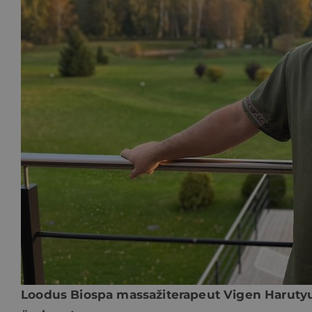
Loodus Biospa massažiterapeut Vigen Harutyu