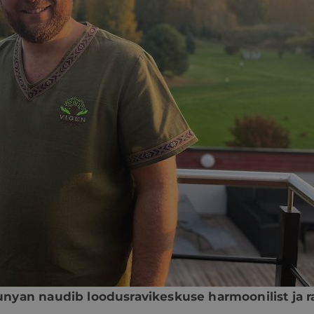
nyan naudib loodusravikeskuse harmoonilist ja r