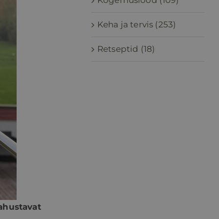
Kogemuslood (109)
Keha ja tervis (253)
Retseptid (18)
ahustavat