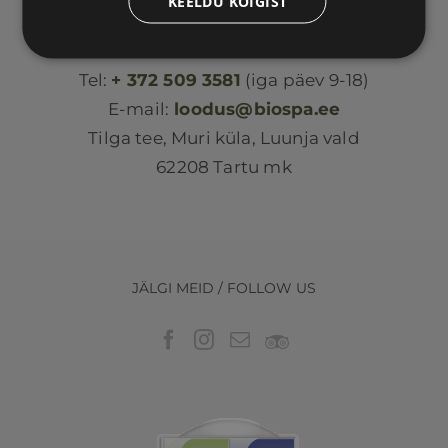
KEELDU KÕIGIST
Loodus BIOSPA
Tel:
+ 372 509 3581
(iga päev 9-18)
E-mail:
loodus@biospa.ee
Tilga tee, Muri küla, Luunja vald
62208 Tartu mk
JÄLGI MEID / FOLLOW US