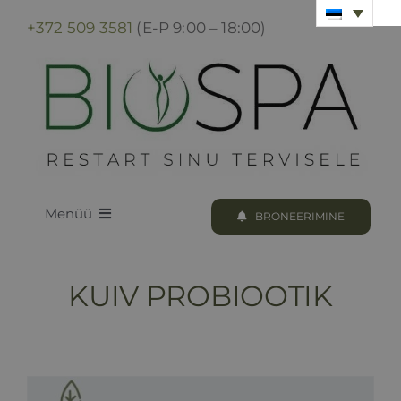
Skip
+372 509 3581
(E-P 9:00 – 18:00)
to
content
Menüü
BRONEERIMINE
LOODUS BIOSPA
KUIV PROBIOOTIK
KUURID & PROTSEDUURID
KUURI BRONEERIMINE