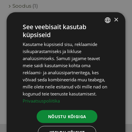
Soodus
(1)
×
Toidulisandid
(46)
See veebisait kasutab
küpsiseid
Upgraders
(6)
ESTONIAN
Kasutame küpsiseid sisu, reklaamide
RUSSIAN
Vastuvõtud
(2)
isikupärastamiseks ja liikluse
ENGLISH
analüüsimiseks. Samuti jagame teavet
Testid, uuringud
(9)
meie saidi kasutamise kohta oma
LATVIAN
reklaami- ja analüüsipartneritega, kes
võivad seda kombineerida muu teabega,
Varia
(5)
mille olete neile esitanud või mille nad on
kogunud teie teenuste kasutamisest.
Koolitused
(3)
Privaatsuspoliitika
NÕUSTU KÕIGIGA