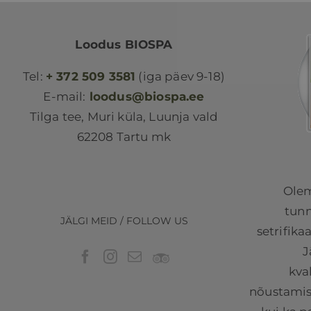
Loodus BIOSPA
Tel:
+ 372 509 3581
(iga päev 9-18)
E-mail:
loodus@biospa.ee
Tilga tee, Muri küla, Luunja vald
62208 Tartu mk
Olem
tunn
JÄLGI MEID / FOLLOW US
setrifika
J
kva
nõustamist