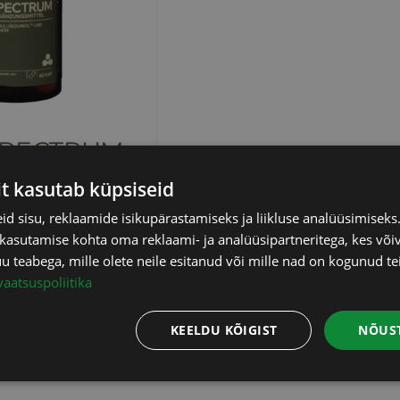
 SPECTRUM
 KM
it kasutab küpsiseid
d sisu, reklaamide isikupärastamiseks ja liikluse analüüsimisek
 kasutamise kohta oma reklaami- ja analüüsipartneritega, kes või
Info
teabega, mille olete neile esitanud või mille nad on kogunud te
vaatsuspoliitika
KEELDU KÕIGIST
NÕUST