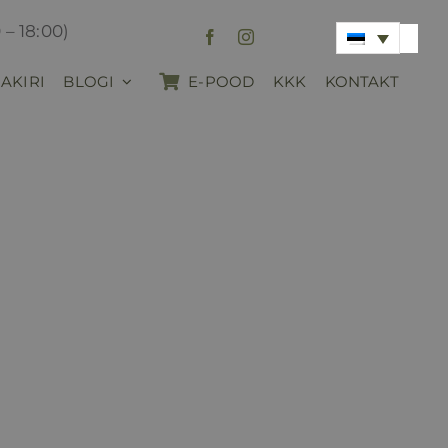
 – 18:00)
AKIRI
BLOGI
E-POOD
KKK
KONTAKT