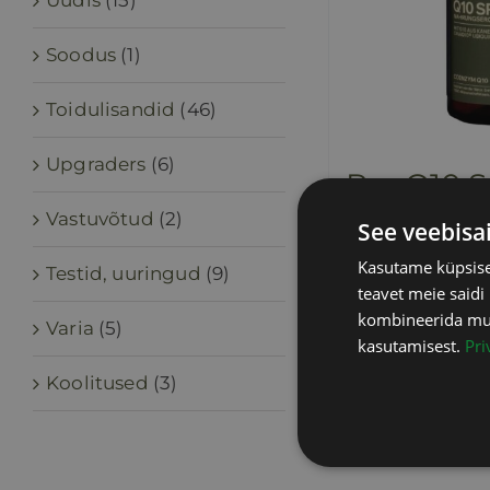
Uudis
(15)
Soodus
(1)
Toidulisandid
(46)
Upgraders
(6)
Pro Q10
65,00
€
Vastuvõtud
(2)
sisaldab
See veebisa
Kasutame küpsisei
Testid, uuringud
(9)
teavet meie saidi
Lisa korvi
kombineerida muu 
Varia
(5)
kasutamisest.
Pri
Koolitused
(3)