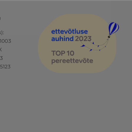
Ü
):
1003
X
73
5123