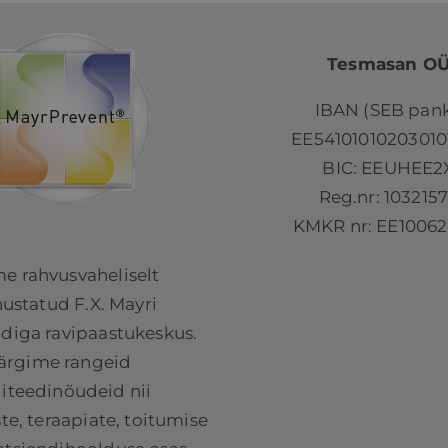
Tesmasan O
IBAN (SEB pank
EE54101010203010
BIC: EEUHEE2
Reg.nr: 103215
KMKR nr: EE10062
e rahvusvaheliselt
ustatud F.X. Mayri
adiga ravipaastukeskus.
ärgime rangeid
liteedinõudeid nii
e, teraapiate, toitumise