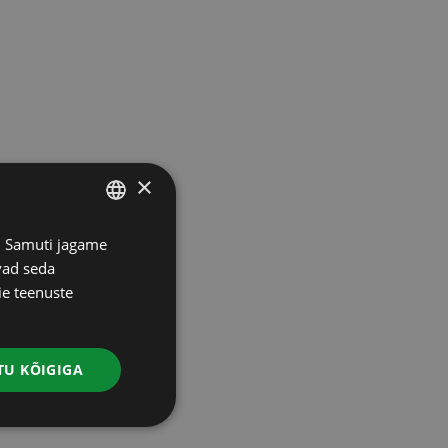
×
s. Samuti jagame
ESTONIAN
vad seda
RUSSIAN
ie teenuste
ENGLISH
LATVIAN
U KÕIGIGA