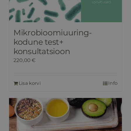
Mikrobioomiuuring-
kodune test+
konsultatsioon
220,00
€
Lisa korvi
Info