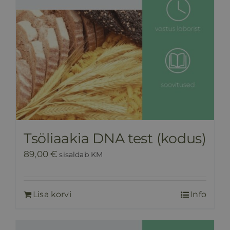
Tsöliaakia DNA test (kodus)
89,00
€
sisaldab KM
Lisa korvi
Info