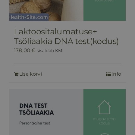
Laktoositalumatuse+
Tsöliaakia DNA test(kodus)
178,00
€
sisaldab KM
Lisa korvi
Info