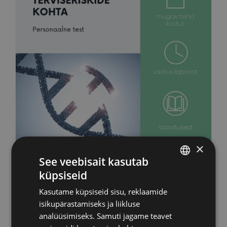
×
See veebisait kasutab
küpsiseid
Personaalne geneetiline
ESTONIAN
Kasutame küpsiseid sisu, reklaamide
test terviseriskide kohta
RUSSIAN
isikupärastamiseks ja liikluse
(kodus)
ENGLISH
analüüsimiseks. Samuti jagame teavet