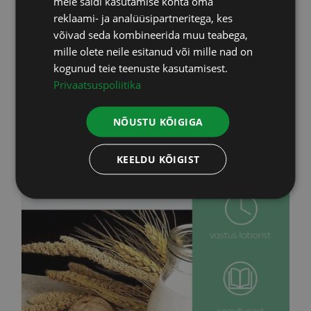
meie saidi kasutamise kohta oma
195,00
€
LATVIAN
sisaldab KM
reklaami- ja analüüsipartneritega, kes
võivad seda kombineerida muu teabega,
mille olete neile esitanud või mille nad on
Lisa korvi
Info
kogunud teie teenuste kasutamisest.
Privaatsuspoliitika
NÕUSTU KÕIGIGA
KEELDU KÕIGIST