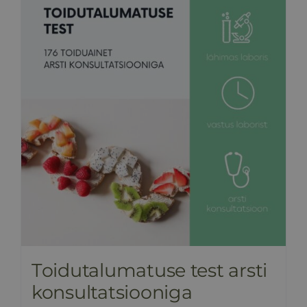
HINNAKIRI
BLOGI
E-POOD
KKK
KONTAKT
Toidutalumatuse test arsti
konsultatsiooniga