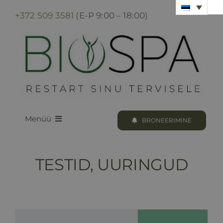
Skip
+372 509 3581
(E-P 9:00 – 18:00)
to
content
Menüü
BRONEERIMINE
LOODUS BIOSPA
TESTID, UURINGUD
KUURID & PROTSEDUURID
KUURI BRONEERIMINE