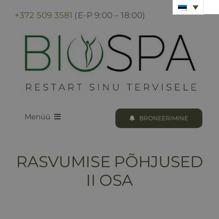
Skip
+372 509 3581
(E-P 9:00 – 18:00)
to
content
Menüü
BRONEERIMINE
LOODUS BIOSPA
RASVUMISE PÕHJUSED
KUURID & PROTSEDUURID
II OSA
KUURI BRONEERIMINE