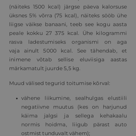
(näiteks 1500 kcal) järgse päeva kalorsuse
üksnes 5% võrra (75 kcal), näiteks sööb ühe
liigse väikse banaani, teeb see kogu aasta
peale kokku 27 375 kcal. Ühe kilogrammi
rasva ladestumiseks organismi on aga
vaja ainult 5000 kcal. See tähendab, et
inimene võtab sellise eluviisiga aastas
märkamatult juurde 5,5 kg.
Muud välised tegurid toitumise kõrval:
vähene liikumine, sealhulgas elustiili
negatiivne muutus (kes on harjunud
käima jalgsi ja sellega kehakaalu
normis hoidma, liigub pärast auto
ostmist tunduvalt vähem);