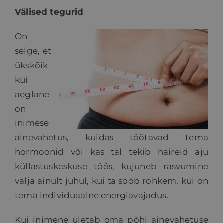
Välised tegurid
HINNAKIRI
On
selge, et
BLOGI
ükskõik
kui
E-POOD
aeglane
on
KKK
inimese
ainevahetus, kuidas töötavad tema
hormoonid või kas tal tekib häireid aju
KONTAKT
küllastuskeskuse töös, kujuneb rasvumine
välja ainult juhul, kui ta sööb rohkem, kui on
tema individuaalne energiavajadus.
Kui inimene ületab oma põhi ainevahetuse