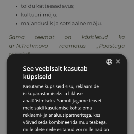
toidu kättesaadavus;
kultuuri mõju;
majanduslik ja sotsiaalne mõju.
Sama teemat on käsitletud ka
dr.N.Trofimova raamatus „Paastuga
terveks“
×
See veebisait kasutab
Keha ja tervis
küpsiseid
ESTONIAN
Kasutame küpsiseid sisu, reklaamide
RUSSIAN
isikupärastamiseks ja liikluse
ENGLISH
analüüsimiseks. Samuti jagame teavet
meie saidi kasutamise kohta oma
Otsi
LATVIAN
reklaami- ja analüüsipartneritega, kes
Search
võivad seda kombineerida muu teabega,
mille olete neile esitanud või mille nad on
for: