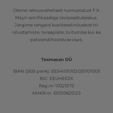
Oleme rahvusvaheliselt tunnustatud F.X.
Mayri setrifikaadiga ravipaastukeskus.
Järgime rangeid kvaliteedinõudeid nii
nõustamiste, teraapiate, toitumise kui ka
patsiendihoolduse osas.
Tesmasan OÜ
IBAN (SEB pank): EE541010102030101003
BIC: EEUHEE2X
Reg.nr: 10321573
KMKR nr: EE100625123