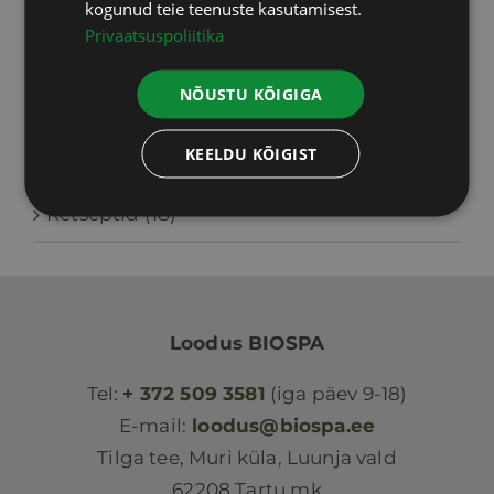
kogunud teie teenuste kasutamisest.
Privaatsuspoliitika
Kategooriad
NÕUSTU KÕIGIGA
Kogemuslood (109)
KEELDU KÕIGIST
Keha ja tervis (253)
Retseptid (18)
Loodus BIOSPA
Tel:
+ 372 509 3581
(iga päev 9-18)
E-mail:
loodus@biospa.ee
Tilga tee, Muri küla, Luunja vald
62208 Tartu mk