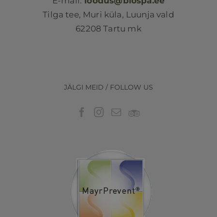
E-mail:
loodus@biospa.ee
Tilga tee, Muri küla, Luunja vald
62208 Tartu mk
JÄLGI MEID / FOLLOW US