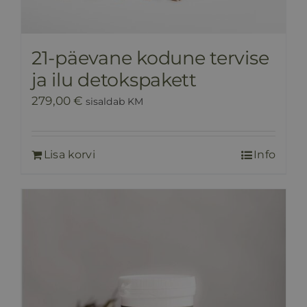
21-päevane kodune tervise
ja ilu detokspakett
279,00
€
sisaldab KM
Lisa korvi
Info