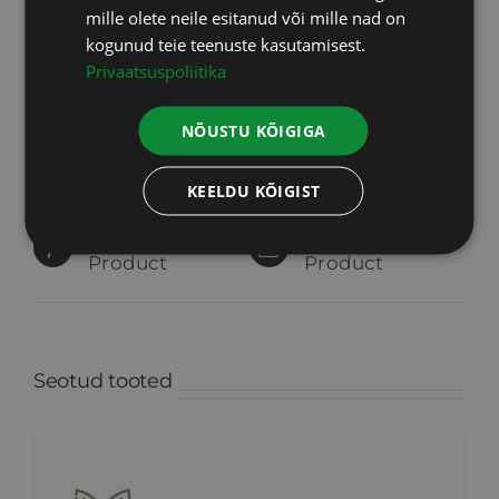
mille olete neile esitanud või mille nad on
kogunud teie teenuste kasutamisest.
Privaatsuspoliitika
Share On
Tweet This
NÕUSTU KÕIGIGA
Facebook
Product
KEELDU KÕIGIST
Pin This
Email This
Product
Product
Seotud tooted