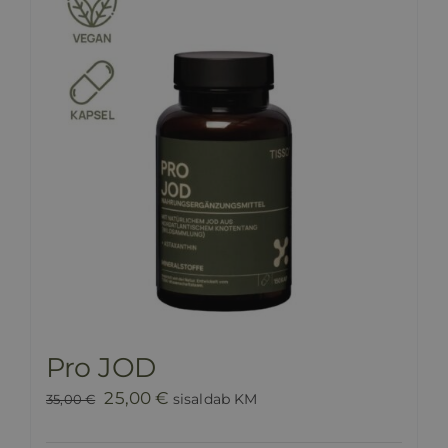
Pro JOD
Algne
Praegune
25,00
€
sisaldab KM
35,00
€
hind
hind