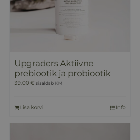
Upgraders Aktiivne
prebiootik ja probiootik
39,00
€
sisaldab KM
Lisa korvi
Info