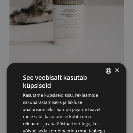
×
Upgraders
See veebisait kasutab
Magneesiumtsitraat
küpsiseid
ESTONIAN
pulber
Kasutame küpsiseid sisu, reklaamide
RUSSIAN
isikupärastamiseks ja liikluse
44,00
€
sisaldab KM
ENGLISH
analüüsimiseks. Samuti jagame teavet
meie saidi kasutamise kohta oma
LATVIAN
reklaami- ja analüüsipartneritega, kes
Lisa korvi
Info
võivad seda kombineerida muu teabega,