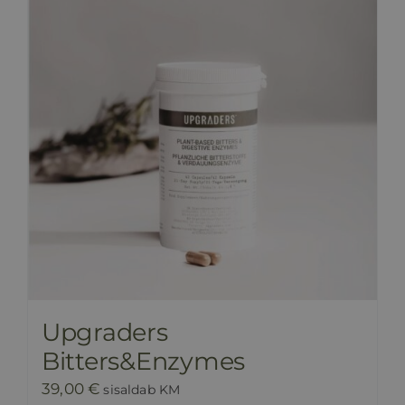
Upgraders
Bitters&Enzymes
39,00
€
sisaldab KM