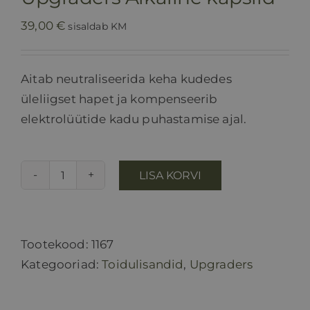
39,00
€
sisaldab KM
Aitab neutraliseerida keha kudedes
üleliigset hapet ja kompenseerib
elektrolüütide kadu puhastamise ajal.
LISA KORVI
Upgraders
Alkaline
kapslid
kogus
Tootekood:
1167
Kategooriad:
Toidulisandid
,
Upgraders