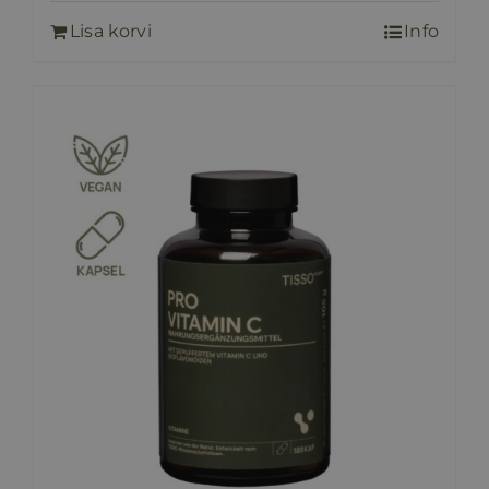
oli:
on:
Lisa korvi
Info
35,00 €.
25,00 €.