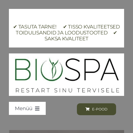
Skip
to
content
✔ TASUTA TARNE! ✔ TISSO KVALITEETSED
TOIDULISANDID JA LOODUSTOOTED ✔
SAKSA KVALITEET
Menüü
E-POOD
Loodus BIOSPA