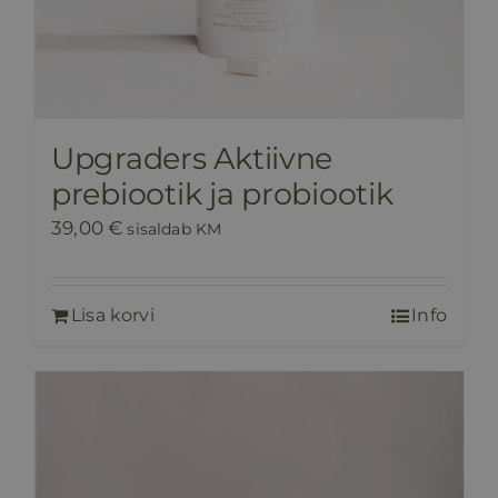
Upgraders Aktiivne
prebiootik ja probiootik
39,00
€
sisaldab KM
Lisa korvi
Info