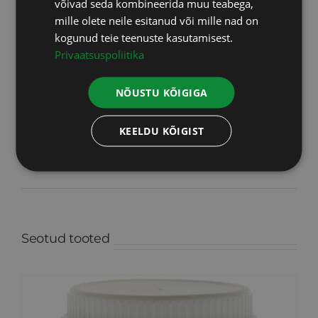
võivad seda kombineerida muu teabega,
mille olete neile esitanud või mille nad on
kogunud teie teenuste kasutamisest.
Privaatsuspoliitika
Share On
Tweet This
NÕUSTU KÕIGIGA
Facebook
Product
KEELDU KÕIGIST
Pin This
Email This
Product
Product
Seotud tooted