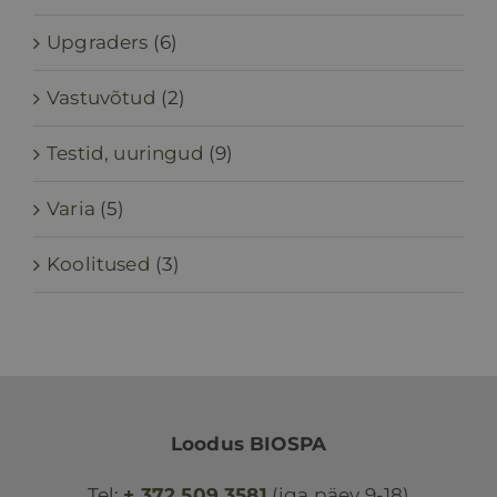
Upgraders
(6)
Vastuvõtud
(2)
Testid, uuringud
(9)
Varia
(5)
Koolitused
(3)
Loodus BIOSPA
Tel:
+ 372 509 3581
(iga päev 9-18)