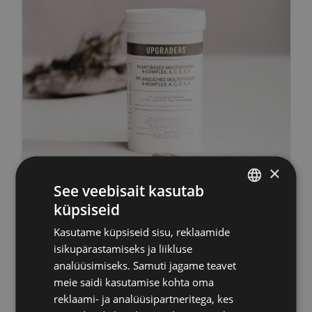
×
See veebisait kasutab
küpsiseid
Upgraders Multivitamiin
ESTONIAN
Kasutame küpsiseid sisu, reklaamide
39,00
€
RUSSIAN
sisaldab KM
isikupärastamiseks ja liikluse
ENGLISH
analüüsimiseks. Samuti jagame teavet
meie saidi kasutamise kohta oma
LATVIAN
Lisa korvi
Info
reklaami- ja analüüsipartneritega, kes